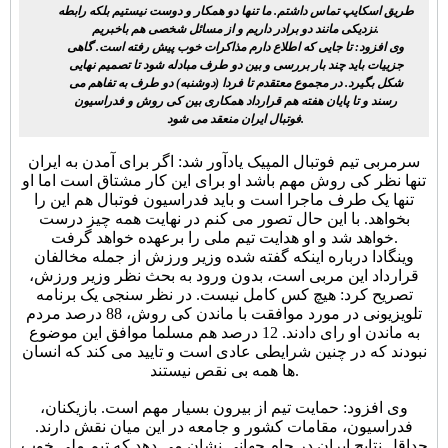
طریق اسکایپ تماس داشتم. ما تنها دو همکار و دوست نیستیم بلکه رابطه
نزدیکی مانند دو برادر داریم و از مسائل شخصی هم باخبریم.
وی افزود: تا جایی که اطلاع دارم مذاکرات خوب پیش رفته است. گاهی
جزییات باید چند بار بررسی و بین دو طرف مبادله شود تا تصمیم نهایی
شکل بگیرد. در مجموع معتقدم تا فردا (دوشنبه) دو طرف به تفاهم می
رسند و تا پایان هفته هم قرارداد همکاری بین کی روش و فدراسیون
فوتبال ایران منعقد می شود.
سرمربی تیم فوتبال المپیک یادآور شد: اگر برای آمدن به ایران
تنها نظر کی روش مهم باشد او برای این کار مشتاق است اما او
تنها یک طرف ماجرا است و باید فدراسیون فوتبال هم این را
بخواهد. با این حال تصور می کنم در نهایت همه چیز درست
خواهد شد و او هدایت تیم ملی را برعهده خواهد گرفت.
وینگادا درباره اینکه گفته شده وزیر ورزش از جمله مخالفان
قرارداد این مربی است، بدون ورود به بحث نظر وزیر ورزش،
تصریح کرد: هیچ کس کامل نیست. در نظر سنجی یک برنامه
تلویزیونی در مورد موافقت با ماندن کی روش، 88 درصد مردم
به ماندن او رای دادند. 12 درصد هم مسلما موافق این موضوع
نبودند که در چنین شرایطی عادی است و تایید می کند که انسان
ها همه بی نقص نیستند.
وی افزود: حمایت تیم از بیرون بسیار مهم است. بازیکنان،
فدراسیون، مقامات کشور و جامعه در این میان نقش دارند.
حداقل نتایج ایران در جام جهانی نشان می دهد که تیم ملی خوب