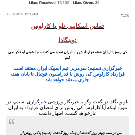
Likes Received:
16,152
Likes Given:
35
08-31-2014, 12:38 AM
#158
تماس اسکایپی نلو با کارلوس
وینگادا:
کی روش تا پایان هفته قراردادش را با ایران تمدید می کند/ به جانشینی او فکر نمی
کنم
خبرگزاری تسنیم: سرمربی تیم المپیک ایران معتقد است
قرارداد کارلوس کی روش با فدراسیون فوتبال تا پایان هفته
جاری منعقد خواهد شد.
نلو وینگادا در گفت وگو با خبرنگار ورزشی
خبرگزاری تسنیم
، در
مورد اینکه آیا کارلوس کی روش برای امضای قرارداد به ایران
بازخواهد گشت، اظهار داشت:
من در سه، چهار روز گذشته از جمله روز گذشته (شنبه) با کی روش از