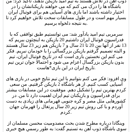
ذوب آهن در تلاش هستند به تیم امید بازیکن ندهند، تاکید کرد: من
باشگاه ها را درک می کنم که می خواهند بازیکنانشان را در
اختیار داشته باشند اما بازی های آسیایی هم برای فوتبال ایران
بسیار مهم است و در طول مسابقات سخت تلاش خواهیم کرد تا
به نتیجه دلخواه برسیم.
سرمربی تیم امید یادآور شد: می توانستیم طبق توافقی که با
فدراسیون فوتبال ایران داشتیم 20 بازیکن به اینچئون ببریم که
13 نفر از آنها بین 20 تا 21 سال و 7 بازیکن هم زیر 23 سال هستند
و البته تصمیم گرفتم بازیکن بزرگسالی را با خودمان نبریم. فکر
می کنم این نخستین باری است که در تاریخ فوتبال ایران، تیم
بدون بازیکن بزرگسال اعزام می شود و احتمالا جوان ترین تیم
تاریخ ایران در این بازی*هاست.
وی افزود: فکر می کنم بتوانیم با این تیم نتایج خوبی در بازی های
آسیایی کسب کنیم. از هر باشگاه 2 بازیکن گرفتیم. من سعی
کردم بهترین تیم را تشکیل دهم. موفقیت در این مسابقات بیشتر
برای فدراسیون و بازیکنان تیم ایران اهمیت دارد تا من. در
کشورهایی مثل مصر و کره جنوبی قهرمانی های زیادی به دست
آوردم و با کی روش تیم زیر 20 سال پرتغال را قهرمان جهان
کردم.
وینگادا درباره مطرح شدن بحث مصدومیت محسن مسلمان از
سوی باشگاه ذوب آهن به تسنیم گفت: به طور رسمی هیچ خبری