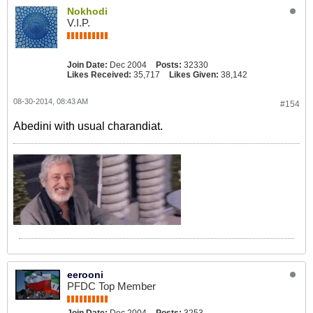
Nokhodi
V.I.P.
Join Date:
Dec 2004
Posts:
32330
Likes Received:
35,717
Likes Given:
38,142
08-30-2014, 08:43 AM
#154
Abedini with usual charandiat.
eerooni
PFDC Top Member