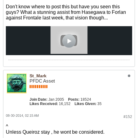
Don't know where to post this but have you seen this
guys? What a stunning assist from Hasegawa to Forlan
against Frontale last week, that vision though...
St_Mark
PFDC Asset
Join Date:
Jan 2005
Posts:
18524
Likes Received:
16,152
Likes Given:
35
08-30-2014, 02:15 AM
#152
^
Unless Queiroz stay , he wont be considered.