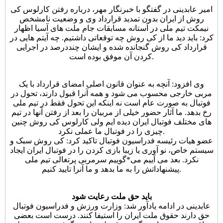
امیر عابدینی در گفتگو با خبرنگار مهر، درباره رفتن کارلوس کی
روش از ایران بدون تمدید قرارداد وی و وضعیت نامشخص
نیمکت تیم ملی در آستانه مسابقات جام ملت های آسیا اظهار
کرد: باید دید ما از کی روش چه توقعاتی داشتیم. چه آیتم هایی در
قرارداد کی روش گنجانده شده و ایشان چنددرصد در اجرایی
کردن آن موفق بوده است.
وی افزود: آنچه به عنوان قانون اصلی امضای قرارداد با یک
مربی خارجی محسوب می شود و همه آنرا قبول دارند، تحول در
فوتبال به صورت عام است نه اینکه این تحول فقط در تیم ملی
رخ بدهد. ما آثار حضور خیلی از مربیان را بعد از رفتن آنها در تیم
های مختلف فوتبال ایران دیده ایم ولی کارلوس کی روش چنین
چیزی را در فوتبال ما عملی نکرد.
عضو هیات رئیسه فدراسیون فوتبال تاکید کرد: کی روش سبک و
سیستم خاص، نو آوری یا زیبا بازی کردن را در فوتبال ایران ایجاد
نکرد. بعد می آییم می*گوییم سرمربی پرتغالی تیم ملی
پیشنهاداتش را به ما بدهد و ما آنرا تایید کنیم.
باید حق ملت رعایت شود
عابدینی در ادامه یادآور شد: وزارت ورزش و فدراسیون فوتبال
حق دارند حقوق ملت ایران را استیفا کنند. درست است بعضی