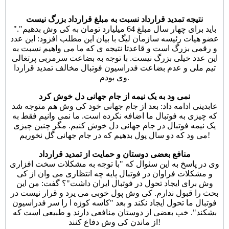
نتیجه تمدید قرارداد نسبت به مبلغ قرارداد بزرگ نیست
"باید برای چهار سال مبلغ 64 میلیارد تومان به کی وش بدهیم".
عضو هیات رئیسه سازمان لیگ با بیان این مطلب افزود: این عدد
و رقمی بزرگ است و قاعدتا نتیجه ی که ما می واهیم نسبت به
این عدد خیلی بزرگ نیست. با توجه به بضاعت سرمربی پرتغالی
تیم ملی و عدم بضاعت فدراسیون فوتبال مخالف تمدید قراردا
وی بودم.
نمی ود به یک نیمه از جام جهانی دل خوش کرد
عابدینی ادامه داد: بعد از جام جهانی خود کی وش هم متوجه شد
که چیزی به فوتبال ما اضافه نکرده است. ما نمی وانیم فقط به
یک نیمه فوتبال در جام جهانی دل خوش کنیم. مگر چنین چیزی
می ود که دو سال پول بدهیم که در جام جهانی گل نخوریم!
منافع بعضی دوستان و حمایت از تمدید قرارداد
وی در پاسخ به این سئوال که "با توجه به مشکلات سخت افزاری
و مشکلات فراوان در فوتبال پایه چه انتظاری می وان از کی
وش برای ایجاد تحول در فوتبال ایران داشت"؟ گفت: من این
بحث را قبول ندارم. کی وش پول خوبی می یرد و قرار نیست در
فوتبال ما تحول ایجاد نکند و بعد "کاسه کوزه ا را سر فدراسیون
بشکند". خب بعضی از دوستان منافعی دارند و طبیعی است که
از ماندن کی وش دفاع کنند!