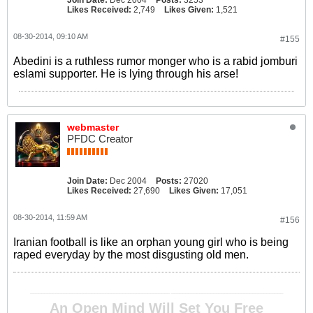
Join Date:
Dec 2004
Posts:
3253
Likes Received:
2,749
Likes Given:
1,521
08-30-2014, 09:10 AM
#155
Abedini is a ruthless rumor monger who is a rabid jomburi
eslami supporter. He is lying through his arse!
webmaster
PFDC Creator
Join Date:
Dec 2004
Posts:
27020
Likes Received:
27,690
Likes Given:
17,051
08-30-2014, 11:59 AM
#156
Iranian football is like an orphan young girl who is being
raped everyday by the most disgusting old men.
__________________________________________________ ________________________________________
An Open Mind Will Set You Free