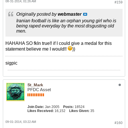
08-31-2014, 01:26 AM
#159
Originally posted by
webmaster
Iranian football is like an orphan young girl who is
being raped everyday by the most disgusting old
men.
HAHAHA SO fkIn true!! if I could give a medal for this
statement believe me I would!!
))
sigpic
St_Mark
PFDC Asset
Join Date:
Jan 2005
Posts:
18524
Likes Received:
16,152
Likes Given:
35
09-01-2014, 03:22 AM
#160