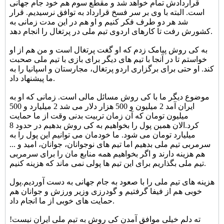
قراردادش تمام خواهد شد و مقطع سوم هم خود جام جهانی
است. البته با وی بر سر فسخ قرارداد به توافق نرسیدیم. قرار
شد هر دو طرف فکر کنیم و او هم در این مدت زمانی به
کشورش رفت تا کارهای اردوی تیم ملی در پرتغال را انجام دهد.
به کی روش پیامک زدم که او گغت پرتغال است و من هم از او
خواستم تا در آنجا با تیم های دیگر برای بازی با تیم ملی صحبت
کند. او حتی برای برگزاری اردو پرتغال، مجارستان و اسپانیا را به
ما پیشنهاد داد.
موضوع دیگر ما با کی روش مسائل مالی است. زمانی که او به
ایران آمد 2 میلیون و 500 هزار دلار می شد 2 میلیارد و 500
میلیون تومان که آن زمان تربیت بدنی وقت از ما حمایت
کرد.الان همین پول را بخواهیم به کی روش بدهیم در حدود 8
میلیارد تومان می شود. ما خودمان می توانیم این پول را به
سرمربی تیم ملی بدهیم اما تیم های نوجوانان، جوانان، امید و ...
هم هزینه دارند و اگر بخواهیم همه منابع مان را برای سرمربی
تیم ملی بگذاریم برای این تیم ها پولی نمی ماند که هزینه کنیم.
هزینه های تیم ملی را با صعود به جام جهانی به دست آوردیم.پول
خوبی هم از فیفا گرفتیم و گودرزی وزیر ورزش و جوانان هم
حمایت های خوبی از ما انجام داد.
ته دلم خیلی موافق آمدن کی روش به تیم ملی ایران نیست!