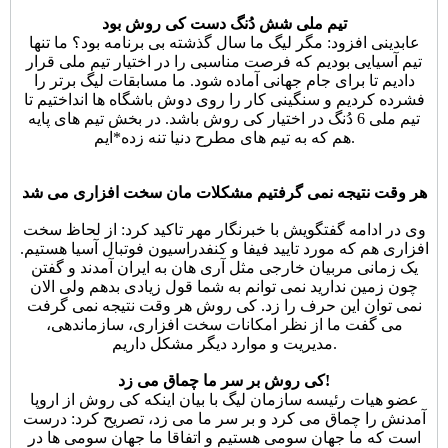
تیم ملی شش دُنگ دست کی روش بود
عابدینی افزود: مگر لیگ ما سال گذشته بی برنامه بود؟ ما تنها
تیم آسیایی بودیم که فرصت مناسبی را در اختیار تیم ملی قرار
دادیم تا برای جام جهانی آماده شود. ما مسابقات لیگ برتر را
فشرده کردیم و سنگینی کار را روی دوش باشگاه ها انداختیم تا
تیم ملی 6 دُنگ در اختیار کی روش باشد. در بخش تیم های پایه
هم که به تیم های مطرح دنیا تنه زده*ایم.
هر وقت نتیجه نمی گرفتیم مشکلات مان سخت افزاری می شد
وی در ادامه گفتگویش با خبرنگار مهر تاکید کرد: از لحاظ سخت
افزاری هم که مورد تایید فیفا و کنفدراسیون فوتبال آسیا هستیم.
یک زمانی مربیان خارجی مثل آری هان به ایران آمدند و گفتن
چون زمین ندارید نمی توانم به شما قول زیادی بدهم ولی الان
نمی توان این حرف را زد. کی روش هر وقت نتیجه نمی گرفت
می گفت ما از نظر امکانات سخت افزاری، سازماندهی،
مدیریت و موارد دیگر مشکل داریم.
کی روش بر سر ما چماق می زد!
عضو هیات رئیسه سازمان لیگ با بیان اینکه کی روش از اروپا
آمدنش را چماق می کرد و بر سر ما می زد، تصریح کرد: درست
است که ما جهان سومی هستیم و اتفاقا ما جهان سومی ها در