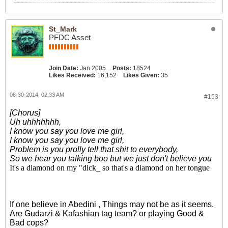
St_Mark
PFDC Asset
Join Date:
Jan 2005
Posts:
18524
Likes Received:
16,152
Likes Given:
35
08-30-2014, 02:33 AM
#153
[Chorus]
Uh uhhhhhhh,
I know you say you love me girl,
I know you say you love me girl,
Problem is you prolly tell that shit to everybody,
So we hear you talking boo but we just don't believe you
It's a diamond on my "dick_ so that's a diamond on her tongue
If one believe in Abedini , Things may not be as it seems.
Are Gudarzi & Kafashian tag team? or playing Good &
Bad cops?