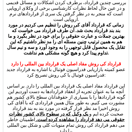
بررسی چندین قرارداد، برطرف کردن اشکالات و مسائل قدیمی
و در عین حال لحاظ نظرات کارشناسی برخی از وکلای اروپایی
است که منجر به در نظر گرفتن یک سری از قراردادهای نرم
اروپایی است.
زمانی که قرارداد آقای کی روش را تنظیم می کردیم در مورد
بند بند قرارداد بحث شد. آن طرف قرارداد می خواست که
بهترین جملات و عبارت حقوقی را برای خود در نظر بگیرد و ما
هم به همین ترتیب چنین مسئله ای را مد نظر داشتیم که این
تقابل یک محصول قابل توجهی را به وجود آورد و سه و نیم سال
تداوم پیدا کرد و هیچ گونه مشکلی هم نداشت.
قرارداد کی روش مفاد اصلی یک قرارداد بین المللی را دارد
عضو کمیته بازاریابی فدراسیون فوتبال با اشاره به قرارداد جدید
فدراسیون فوتبال با کی روش تصریح کرد:
این قرارداد مفاد اصلی یک قرارداد بین المللی را دارد. بر اساس
آنچه ما به عنوان تجربه از انعقاد قراردادها به دست آوردیم این
گونه قراردادها را با بسیاری از حقوقدانان سطح بالای کشور هم
مشورت می کنیم. به طور مثال همین قراردادی که با آقای کی
روش اخیرا مد نظر قرار گرفته در مورد بند به بند قرارداد
صحبت کرده ایم و
یک وکیل که در سطوح بالای کشور نظرات
حقوقی می دهد قرارداد را مشاهده کرده است.
اطمینان خاطر
می دهم قرارداد کی روش تمام منویات کلی و شکل بین المللی
را دارد.