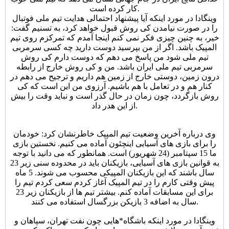
کار کرده است.
وینگادا در مورد اینکه آیا پیشنهاد احتمالی هدایت تیم ملی فوتبال
را در صورت نیامدن کی روش قبول خواهد کرد، به تسنیم گفت:
خیر، به چنین چیزی فکر نمی کنم اینجا آمدم که تمرکزم روی تیم
المپیک باشد. اگر از من بپرسید دوست دارید چه کسی سرمربی
تیم ملی شود من پاسخ می دهم که دوست دارم کی روش
سرمربی تیم ملی ایران باشد. من و کی روش خارج از رابطه
درون زمین، دوستی خارج از زمین هم داریم و ترجیح می دهم در
کنار هم و در تعامل با هم باشیم. آرزوی من این است که کی
روش بازگردد، چون زمان در حال گذر است و نباید وقت را بیش
از این هدر داد.
وی درباره آخرین وضعیت تیم المپیک خاطرنشان کرد: خودمان
را برای بازی های آسیایی اینچئون آماده می کنیم. نخستین بازی
ما 15 سپتامبر (24 شهریور) است. همانطور که می دانید با توجه
به قوانین بازی های آسیایی، بازیکنان باید در محدوده سنی زیر 23
سال باشند که این بازیکنان المپیکی محسوب می شوند. 5 ماه
پیش وقتی کارم را در تیم المپیک آغاز کردم سعی کردم تیم را
برای این مسابقات آماده کنم. بیشتر تیم ها از بازیکنان زیر 23
سال به اضافه 3 بازیکن بزرگسال استفاده می کنند.
وینگادا در مورد اینکه باشگاه*هایی چون نفت تهران، سپاهان و