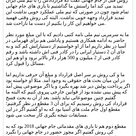
روش قبل از جام جهانی گفت که قراردادش را با تیم ملی ایران
تمدید می کند اما راستش ما گذاشتیم تا بازی های جام جهانی
تمام شود چون در صورتی که تیم ملی عملکرد خوبی نداشت این
تمدید قرارداد وجهه خوبی نداشت. البته کی روش وقتی فهمید
می خواهیم این کار را بکنیم از دست ما ناراحت شد.
ما به سرمربی تیم ملی نامه کتبی دادیم که با این مبلغ مورد نظر
حاضر به ادامه همکاری هستیم و پاداشی هم برای قهرمانی در
آسیا در نظر داریم اما از او خواستیم از دستیارانش کم کند و به
جای آن 2 دستیار ایرانی را در کادر فنی اش داشته باشد و رقم
کادر فنی از 2 میلیون و 500 هزار دلار بالاتر نرود و او هم این
مسائل را قبول کرد.
ما و کی روش بر سر اصل قرارداد و مبلغ آن حرفی نداریم اما
در این میان بحث های حقوقی به وجود آمد. مثلا او خواسته بود
اگر پرداخت پولش دیر شد بهره بگیرد و یا اگر موضوعی پیش آمد
که پیش بینی نشده بود از قوانین خارجی پیروی کنیم که البته ما
گفتیم چنین موضوعاتی نباید باشد. بعد از آن به بحث فسخ
قرارداد کی روش رسیدیم که برای آن 3 مقطع در نظر گرفتیم؛
مقطع اول جام ملت های آسیا بود که به او گفتیم اگر در این
مسابقات نتیجه نگیری کار سخت می شود.
مقطع دوم هم تا بازی های مقدماتی جام جهانی 2018 بود که به
کی روش گفتیم اگر مجوز حضور در جام جهانی را نگیرد