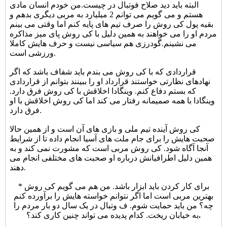
البته باید دید صلاح فوتبال در چیست.من خودم انسان مادی
هستم و می گویم می توانم 2 میلیارد به مربی دیگری بدهم و
بقیه پول کی روش را صرف تیم های پایه کنم اما وقتی می بینم
مردم او را می خواهند به همین دلیل با کی روش پای میز مذاکره
می نشینم.گودرزی هم سیاسی نیست و حرف هایش کاملا
ورزشی است.
قراردادی که با کی روش می بندم باید شفاف باشد که اگر
نهادهای نظارتی خواستند قرارداد او را ببینند بتوانم از قراردادی
که بستم دفاع کنم.
وینگادا اخلاقش با کی روش فرق دارد.
وینگادا با همه صمیمانه رفتار می کند اما کی روش اخلاقش با او
فرق دارد.
کی روش آینده تیم ملی و بازی های آن است و از همین حالا
صحبت هایش را برای جام ملت های آسیا انجام داده تا از شرایط
آنجا آگاه شود. کی روش مربی است که مشورت نمی کند و به
همین دلیل اطرافیانش درباره او صحبت های مختلفی انجام می
دهند.
* برای کار کردن باید ابزار باشد. من هم می گویم کی روش
بهترین مربی است اما اگر نتوانم خواسته هایش را برآورده کنم
چه؟ من باید حمایت شوم. ف وتبال در یک سال دو بار مردم را
.
به خیابان ریخت. کدام پدیده می تواند چنین کاری کند؟