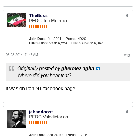
TheBoss
PFDC Top Member
Join Date:
Jul 2011
Posts:
4920
Likes Received:
6,554
Likes Given:
4,062
08-08-2014, 11:45 AM
#13
Originally posted by
ghermez agha
Where did you hear that?
it was on Iran NT facebook page.
jahandoost
PFDC Valedictorian
Join Date:
Apr 2010
Posts:
1716