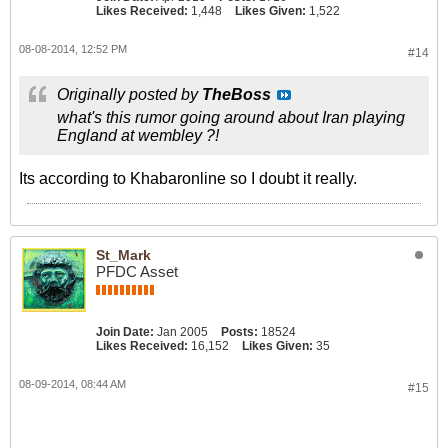
Likes Received:
1,448
Likes Given:
1,522
08-08-2014, 12:52 PM
#14
Originally posted by
TheBoss
what's this rumor going around about Iran playing
England at wembley ?!
Its according to Khabaronline so I doubt it really.
St_Mark
PFDC Asset
Join Date:
Jan 2005
Posts:
18524
Likes Received:
16,152
Likes Given:
35
08-09-2014, 08:44 AM
#15