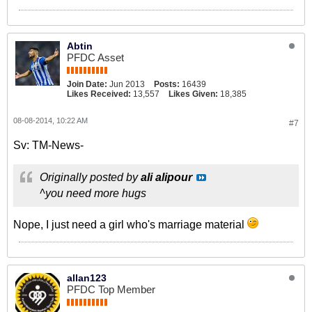
Abtin
PFDC Asset
Join Date:
Jun 2013
Posts:
16439
Likes Received:
13,557
Likes Given:
18,385
08-08-2014, 10:22 AM
#7
Sv: TM-News-
Originally posted by
ali alipour
^you need more hugs
Nope, I just need a girl who's marriage material
allan123
PFDC Top Member