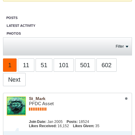
POSTS
LATEST ACTIVITY
PHOTOS
Filter
1
11
51
101
501
602
Next
St_Mark
PFDC Asset
Join Date:
Jan 2005
Posts:
18524
Likes Received:
16,152
Likes Given:
35