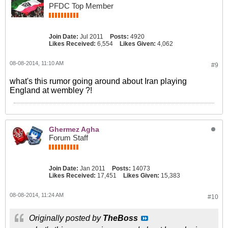
PFDC Top Member
Join Date:
Jul 2011
Posts:
4920
Likes Received:
6,554
Likes Given:
4,062
08-08-2014, 11:10 AM
#9
what's this rumor going around about Iran playing
England at wembley ?!
Ghermez Agha
Forum Staff
Join Date:
Jan 2011
Posts:
14073
Likes Received:
17,451
Likes Given:
15,383
08-08-2014, 11:24 AM
#10
Originally posted by
TheBoss