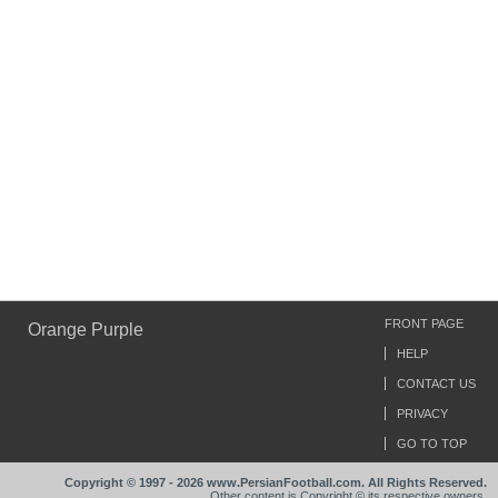
FRONT PAGE
Orange Purple
HELP
CONTACT US
PRIVACY
GO TO TOP
Copyright © 1997 - 2026 www.PersianFootball.com. All Rights Reserved.
Other content is Copyright © its respective owners.