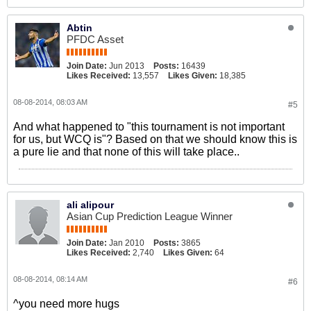
Abtin
PFDC Asset
Join Date:
Jun 2013
Posts:
16439
Likes Received:
13,557
Likes Given:
18,385
08-08-2014, 08:03 AM
#5
And what happened to "this tournament is not important
for us, but WCQ is"? Based on that we should know this is
a pure lie and that none of this will take place..
ali alipour
Asian Cup Prediction League Winner
Join Date:
Jan 2010
Posts:
3865
Likes Received:
2,740
Likes Given:
64
08-08-2014, 08:14 AM
#6
^you need more hugs