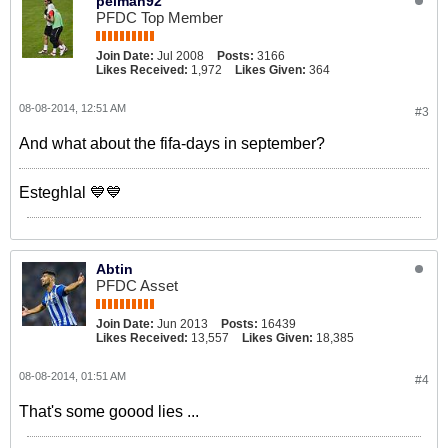
peiman92
PFDC Top Member
Join Date:
Jul 2008
Posts:
3166
Likes Received:
1,972
Likes Given:
364
08-08-2014, 12:51 AM
#3
And what about the fifa-days in september?
Esteghlal 💙💙
Abtin
PFDC Asset
Join Date:
Jun 2013
Posts:
16439
Likes Received:
13,557
Likes Given:
18,385
08-08-2014, 01:51 AM
#4
That's some goood lies ...