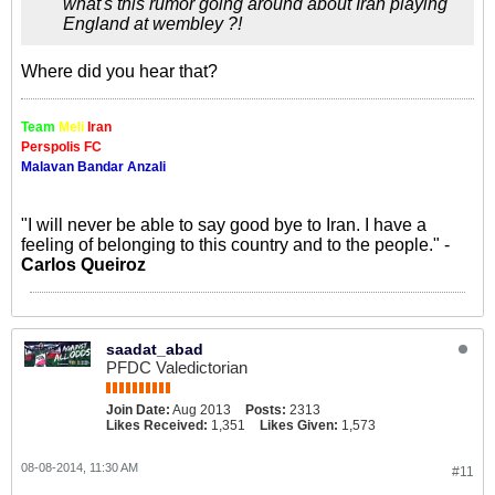
what's this rumor going around about Iran playing
England at wembley ?!
Where did you hear that?
Team
Meli
Iran
Perspolis FC
Malavan Bandar Anzali
"I will never be able to say good bye to Iran. I have a
feeling of belonging to this country and to the people." -
Carlos Queiroz
saadat_abad
PFDC Valedictorian
Join Date:
Aug 2013
Posts:
2313
Likes Received:
1,351
Likes Given:
1,573
08-08-2014, 11:30 AM
#11