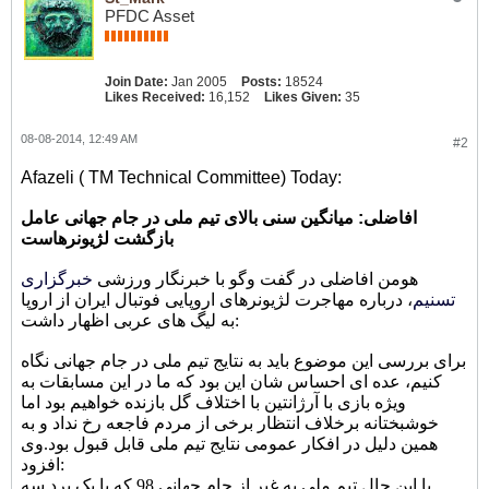
PFDC Asset
Join Date:
Jan 2005
Posts:
18524
Likes Received:
16,152
Likes Given:
35
08-08-2014, 12:49 AM
#2
Afazeli ( TM Technical Committee) Today:
افاضلی: میانگین سنی بالای تیم ملی در جام جهانی عامل
بازگشت لژیونرهاست
هومن افاضلی در گفت وگو با خبرنگار ورزشی
خبرگزاری
تسنیم
، درباره مهاجرت لژیونرهای اروپایی فوتبال ایران از اروپا
به لیگ های عربی اظهار داشت:
برای بررسی این موضوع باید به نتایج تیم ملی در جام جهانی نگاه
کنیم، عده ای احساس شان این بود که ما در این مسابقات به
ویژه بازی با آرژانتین با اختلاف گل بازنده خواهیم بود اما
خوشبختانه برخلاف انتظار برخی از مردم فاجعه رخ نداد و به
همین دلیل در افکار عمومی نتایج تیم ملی قابل قبول بود.
وی
افزود:
با این حال تیم ملی به غیر از جام جهانی 98 که با یک برد سه