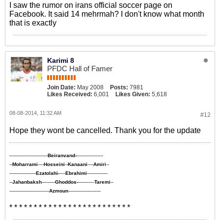
I saw the rumor on irans official soccer page on
Facebook. It said 14 mehrmah? I don't know what month
that is exactly
Karimi 8
PFDC Hall of Famer
Join Date:
May 2008
Posts:
7981
Likes Received:
6,001
Likes Given:
5,618
08-08-2014, 11:32 AM
#12
Hope they wont be cancelled. Thank you for the update
--------------------------
Beiranvand-
------------------
--
Moharrami
----
Hosseini
--
Kanaani
----
Amiri
--
------------------
Ezatolahi-
----
Ebrahimi
--------------
--
Jahanbaksh
---------
Ghoddos-
-----------
Taremi
--
---------------------------
Azmoun
----------------------
* * * * * * * * * * * * * * * * * * * * * * * * *