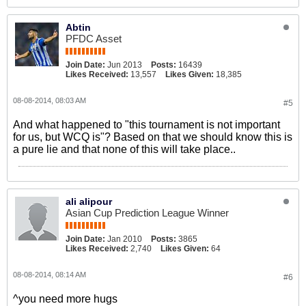
Abtin
PFDC Asset
Join Date:
Jun 2013
Posts:
16439
Likes Received:
13,557
Likes Given:
18,385
08-08-2014, 08:03 AM
#5
And what happened to "this tournament is not important
for us, but WCQ is"? Based on that we should know this is
a pure lie and that none of this will take place..
ali alipour
Asian Cup Prediction League Winner
Join Date:
Jan 2010
Posts:
3865
Likes Received:
2,740
Likes Given:
64
08-08-2014, 08:14 AM
#6
^you need more hugs