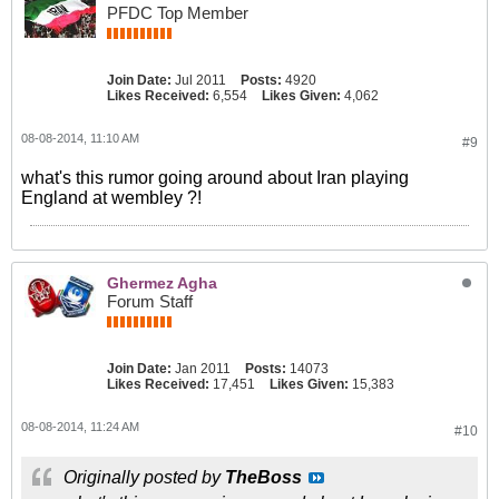
PFDC Top Member
Join Date:
Jul 2011
Posts:
4920
Likes Received:
6,554
Likes Given:
4,062
08-08-2014, 11:10 AM
#9
what's this rumor going around about Iran playing
England at wembley ?!
Ghermez Agha
Forum Staff
Join Date:
Jan 2011
Posts:
14073
Likes Received:
17,451
Likes Given:
15,383
08-08-2014, 11:24 AM
#10
Originally posted by
TheBoss