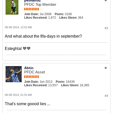
peiman92
PFDC Top Member
Join Date:
Jul 2008
Posts:
3166
Likes Received:
1,972
Likes Given:
364
08-08-2014, 12:51 AM
#3
And what about the fifa-days in september?
Esteghlal 💙💙
Abtin
PFDC Asset
Join Date:
Jun 2013
Posts:
16439
Likes Received:
13,557
Likes Given:
18,385
08-08-2014, 01:51 AM
#4
That's some goood lies ...