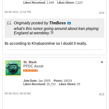
Likes Received:
1,448
Likes Given:
1,522
08-08-2014, 12:52 PM
#14
Originally posted by
TheBoss
what's this rumor going around about Iran playing
England at wembley ?!
Its according to Khabaronline so I doubt it really.
St_Mark
PFDC Asset
Join Date:
Jan 2005
Posts:
18524
Likes Received:
16,152
Likes Given:
35
08-09-2014, 08:44 AM
#15