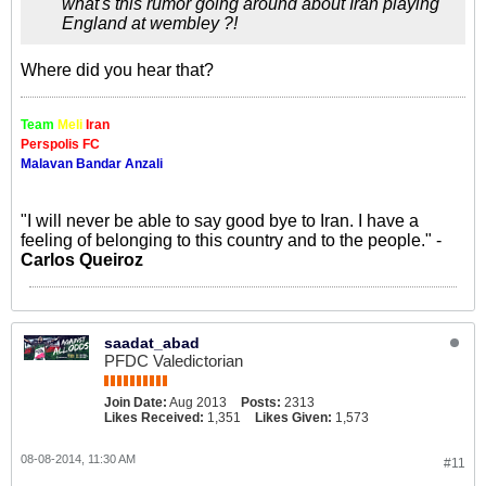
what's this rumor going around about Iran playing
England at wembley ?!
Where did you hear that?
Team
Meli
Iran
Perspolis FC
Malavan Bandar Anzali
"I will never be able to say good bye to Iran. I have a
feeling of belonging to this country and to the people." -
Carlos Queiroz
saadat_abad
PFDC Valedictorian
Join Date:
Aug 2013
Posts:
2313
Likes Received:
1,351
Likes Given:
1,573
08-08-2014, 11:30 AM
#11