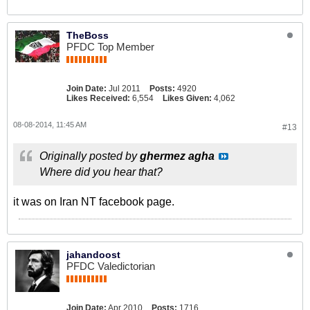
TheBoss
PFDC Top Member
Join Date:
Jul 2011
Posts:
4920
Likes Received:
6,554
Likes Given:
4,062
08-08-2014, 11:45 AM
#13
Originally posted by
ghermez agha
Where did you hear that?
it was on Iran NT facebook page.
jahandoost
PFDC Valedictorian
Join Date:
Apr 2010
Posts:
1716