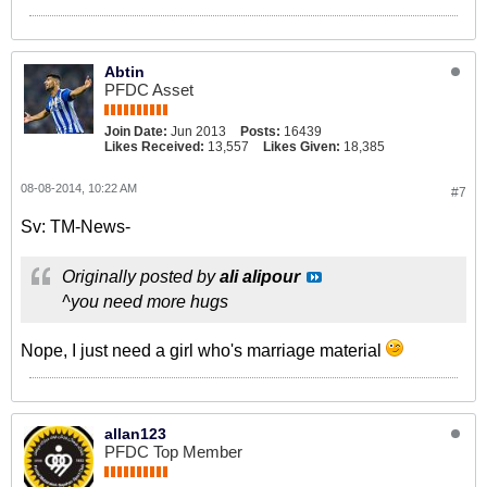
Abtin
PFDC Asset
Join Date:
Jun 2013
Posts:
16439
Likes Received:
13,557
Likes Given:
18,385
08-08-2014, 10:22 AM
#7
Sv: TM-News-
Originally posted by
ali alipour
^you need more hugs
Nope, I just need a girl who's marriage material
allan123
PFDC Top Member