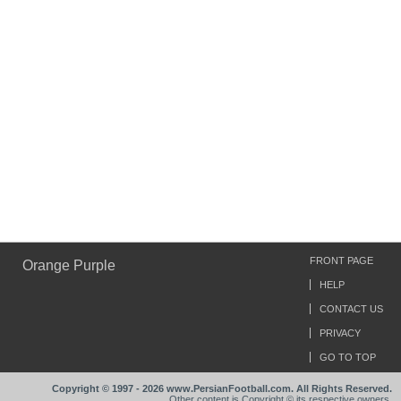
FRONT PAGE
Orange Purple
HELP
CONTACT US
PRIVACY
GO TO TOP
Copyright © 1997 - 2026 www.PersianFootball.com. All Rights Reserved.
Other content is Copyright © its respective owners.