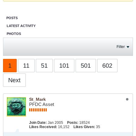
POSTS
LATEST ACTIVITY
PHOTOS
Filter
1
11
51
101
501
602
Next
St_Mark
PFDC Asset
Join Date:
Jan 2005
Posts:
18524
Likes Received:
16,152
Likes Given:
35