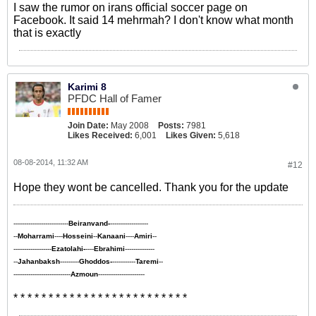
I saw the rumor on irans official soccer page on
Facebook. It said 14 mehrmah? I don't know what month
that is exactly
Karimi 8
PFDC Hall of Famer
Join Date:
May 2008
Posts:
7981
Likes Received:
6,001
Likes Given:
5,618
08-08-2014, 11:32 AM
#12
Hope they wont be cancelled. Thank you for the update
--------------------------
Beiranvand-
------------------
--
Moharrami
----
Hosseini
--
Kanaani
----
Amiri
--
------------------
Ezatolahi-
----
Ebrahimi
--------------
--
Jahanbaksh
---------
Ghoddos-
-----------
Taremi
--
---------------------------
Azmoun
----------------------
* * * * * * * * * * * * * * * * * * * * * * * * *