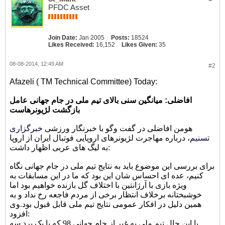
PFDC Asset
Join Date:
Jan 2005
Posts:
18524
Likes Received:
16,152
Likes Given:
35
08-08-2014, 12:49 AM
#2
Afazeli ( TM Technical Committee) Today:
افاضلی: میانگین سنی بالای تیم ملی در جام جهانی عامل
بازگشت لژیونرهاست
هومن افاضلی در گفت وگو با خبرنگار ورزشی
خبرگزاری
تسنیم
، درباره مهاجرت لژیونرهای اروپایی فوتبال ایران از اروپا
به لیگ های عربی اظهار داشت:
برای بررسی این موضوع باید به نتایج تیم ملی در جام جهانی نگاه
کنیم، عده ای احساس شان این بود که ما در این مسابقات به
ویژه بازی با آرژانتین با اختلاف گل بازنده خواهیم بود اما
خوشبختانه برخلاف انتظار برخی از مردم فاجعه رخ نداد و به
همین دلیل در افکار عمومی نتایج تیم ملی قابل قبول بود.
وی
افزود:
با این حال تیم ملی به غیر از جام جهانی 98 که با یک برد سه