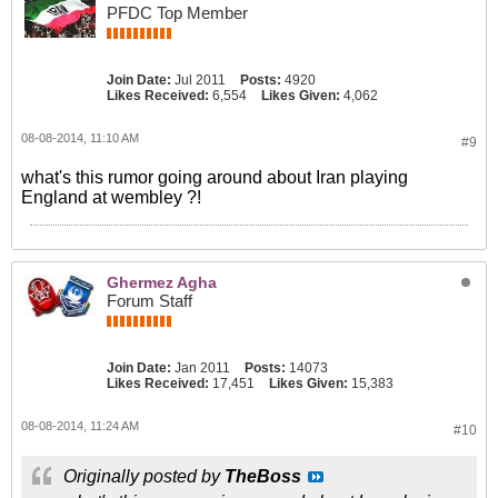
PFDC Top Member
Join Date:
Jul 2011
Posts:
4920
Likes Received:
6,554
Likes Given:
4,062
08-08-2014, 11:10 AM
#9
what's this rumor going around about Iran playing
England at wembley ?!
Ghermez Agha
Forum Staff
Join Date:
Jan 2011
Posts:
14073
Likes Received:
17,451
Likes Given:
15,383
08-08-2014, 11:24 AM
#10
Originally posted by
TheBoss