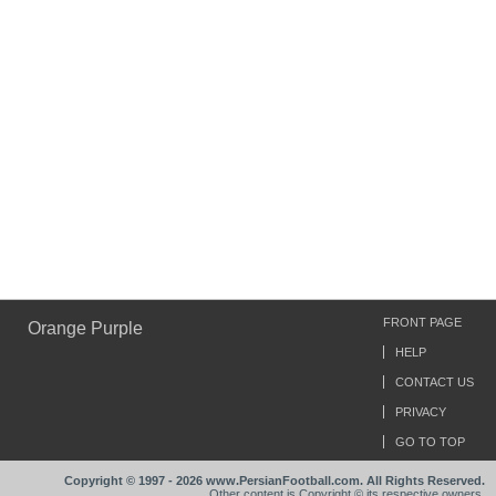
FRONT PAGE
Orange Purple
HELP
CONTACT US
PRIVACY
GO TO TOP
Copyright © 1997 - 2026 www.PersianFootball.com. All Rights Reserved.
Other content is Copyright © its respective owners.