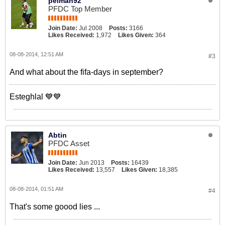
peiman92
PFDC Top Member
Join Date:
Jul 2008
Posts:
3166
Likes Received:
1,972
Likes Given:
364
08-08-2014, 12:51 AM
#3
And what about the fifa-days in september?
Esteghlal 💙💙
Abtin
PFDC Asset
Join Date:
Jun 2013
Posts:
16439
Likes Received:
13,557
Likes Given:
18,385
08-08-2014, 01:51 AM
#4
That's some goood lies ...