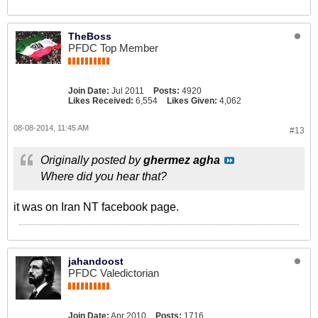
TheBoss
PFDC Top Member
Join Date:
Jul 2011
Posts:
4920
Likes Received:
6,554
Likes Given:
4,062
08-08-2014, 11:45 AM
#13
Originally posted by
ghermez agha
Where did you hear that?
it was on Iran NT facebook page.
jahandoost
PFDC Valedictorian
Join Date:
Apr 2010
Posts:
1716