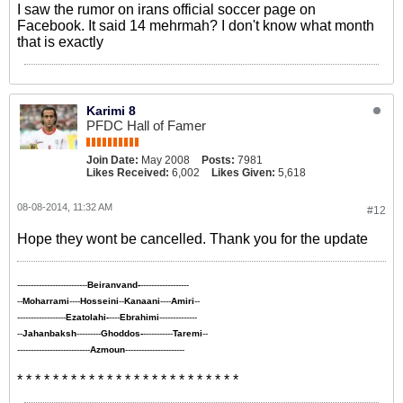
I saw the rumor on irans official soccer page on
Facebook. It said 14 mehrmah? I don't know what month
that is exactly
Karimi 8
PFDC Hall of Famer
Join Date:
May 2008
Posts:
7981
Likes Received:
6,002
Likes Given:
5,618
08-08-2014, 11:32 AM
#12
Hope they wont be cancelled. Thank you for the update
--------------------------
Beiranvand-
------------------
--
Moharrami
----
Hosseini
--
Kanaani
----
Amiri
--
------------------
Ezatolahi-
----
Ebrahimi
--------------
--
Jahanbaksh
---------
Ghoddos-
-----------
Taremi
--
---------------------------
Azmoun
----------------------
* * * * * * * * * * * * * * * * * * * * * * * * *