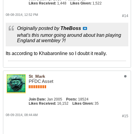
Likes Received:
1,448
Likes Given:
1,522
08-08-2014, 12:52 PM
#14
Originally posted by
TheBoss
what's this rumor going around about Iran playing
England at wembley ?!
Its according to Khabaronline so I doubt it really.
St_Mark
PFDC Asset
Join Date:
Jan 2005
Posts:
18524
Likes Received:
16,152
Likes Given:
35
08-09-2014, 08:44 AM
#15