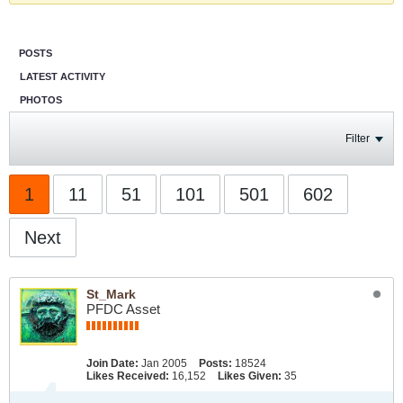
POSTS
LATEST ACTIVITY
PHOTOS
Filter
1
11
51
101
501
602
Next
St_Mark
PFDC Asset
Join Date:
Jan 2005
Posts:
18524
Likes Received:
16,152
Likes Given:
35