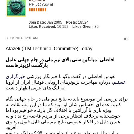
PFDC Asset
Join Date:
Jan 2005
Posts:
18524
Likes Received:
16,152
Likes Given:
35
08-08-2014, 12:49 AM
#2
Afazeli ( TM Technical Committee) Today:
افاضلی: میانگین سنی بالای تیم ملی در جام جهانی عامل
بازگشت لژیونرهاست
هومن افاضلی در گفت وگو با خبرنگار ورزشی
خبرگزاری
تسنیم
، درباره مهاجرت لژیونرهای اروپایی فوتبال ایران از اروپا
به لیگ های عربی اظهار داشت:
برای بررسی این موضوع باید به نتایج تیم ملی در جام جهانی نگاه
کنیم، عده ای احساس شان این بود که ما در این مسابقات به
ویژه بازی با آرژانتین با اختلاف گل بازنده خواهیم بود اما
خوشبختانه برخلاف انتظار برخی از مردم فاجعه رخ نداد و به
همین دلیل در افکار عمومی نتایج تیم ملی قابل قبول بود.
وی
افزود:
با این حال تیم ملی به غیر از جام جهانی 98 که با یک برد سه