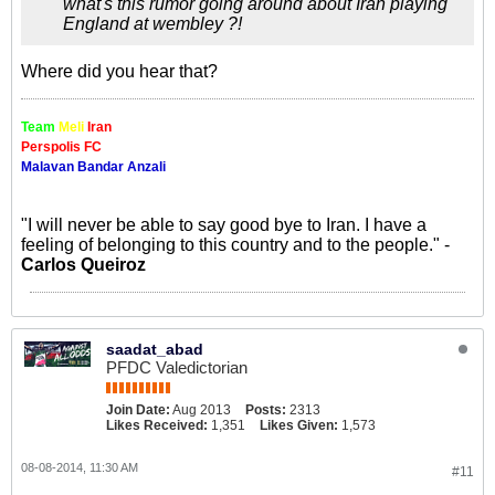
what's this rumor going around about Iran playing
England at wembley ?!
Where did you hear that?
Team
Meli
Iran
Perspolis FC
Malavan Bandar Anzali
"I will never be able to say good bye to Iran. I have a
feeling of belonging to this country and to the people." -
Carlos Queiroz
saadat_abad
PFDC Valedictorian
Join Date:
Aug 2013
Posts:
2313
Likes Received:
1,351
Likes Given:
1,573
08-08-2014, 11:30 AM
#11