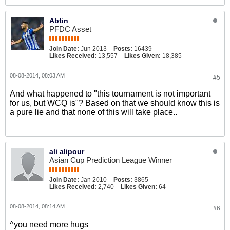
Abtin
PFDC Asset
Join Date:
Jun 2013
Posts:
16439
Likes Received:
13,557
Likes Given:
18,385
08-08-2014, 08:03 AM
#5
And what happened to "this tournament is not important
for us, but WCQ is"? Based on that we should know this is
a pure lie and that none of this will take place..
ali alipour
Asian Cup Prediction League Winner
Join Date:
Jan 2010
Posts:
3865
Likes Received:
2,740
Likes Given:
64
08-08-2014, 08:14 AM
#6
^you need more hugs