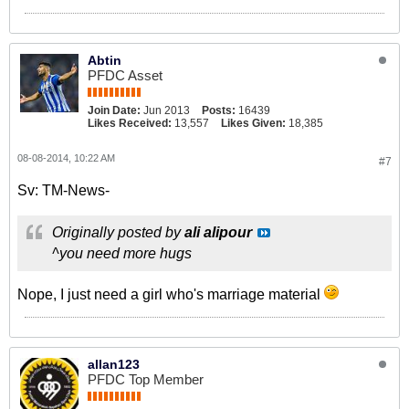
Abtin
PFDC Asset
Join Date:
Jun 2013
Posts:
16439
Likes Received:
13,557
Likes Given:
18,385
08-08-2014, 10:22 AM
#7
Sv: TM-News-
Originally posted by
ali alipour
^you need more hugs
Nope, I just need a girl who's marriage material
allan123
PFDC Top Member