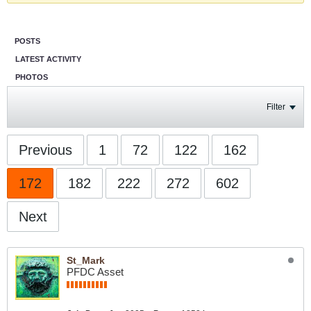
POSTS
LATEST ACTIVITY
PHOTOS
Filter
Previous
1
72
122
162
172
182
222
272
602
Next
St_Mark
PFDC Asset