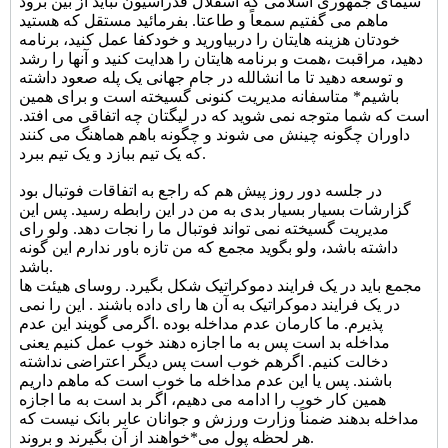
سیمای جمهوری اسلامی که اسقلال فدراسیون نباید از بین برود
ماهم می گفتیم سمعاً و طاعتا. بفرمائید مستقل که هستید
خودتان هزینه هایتان را دربیاورید و خودکفا عمل کنید، برنامه
دهید، مراقبت ،همت و برنامه هایتان را هدایت کنید و آنها را رشد
و توسعه دهید تا ما انشالله در جام جهانی یک پله صعود داشته
باشیم* متاسفانه مدیریت کنونی گسیخته است و برای همین
است که شما متوجه نمی شوید که در لیگتان چه اتفاقی می افتد.
داوران چگونه چینش می شوند و چگونه باهم هماهنگ می کنند
که یک تیم ببازد و یک تیم ببرد.
در جلسه دور روز پیش هم که راجع به اتفاقات فوتبال بود
گزارشات بسیار بسیار بدی به من در این رابطه رسید. پس این
مدیریت گسیخته نمی تواند فوتبال ما را نجات دهد. ولو رای
داشته باشد، ولو بگوید مجمع که من تازه باور ندارم این گونه
باشد.
مجمع باید در یک فرایند دموکراتیک شکل بگیرد. روسای هیئت ها
در یک فرایند دموکراتیک به آن ها رای داده باشند . این را نمی
پذیرم. ما کارمان عدم مداخله بوده .اگرمی گویند این عدم
مداخله بد است پس به ما اجازه دهند خوب عمل کنیم یعنی
دخالت کنیم. اگرهم خوب است پس دیگر اعتراضی نداشته
باشند. پس یا این عدم مداخله ما خوب است که ماهم داریم
همین کار خوب را ادامه می دهیم، اگر بد است به ما اجازه
مداخله بدهند ضمناً وزارت ورزش و جوانان عابر بانک نیست که
هر لحظه پول می*خواهند از آن بگیرند و بروند.