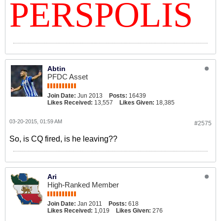
PERSPOLIS
Abtin
PFDC Asset
Join Date:
Jun 2013
Posts:
16439
Likes Received:
13,557
Likes Given:
18,385
03-20-2015, 01:59 AM
#2575
So, is CQ fired, is he leaving??
Ari
High-Ranked Member
Join Date:
Jan 2011
Posts:
618
Likes Received:
1,019
Likes Given:
276