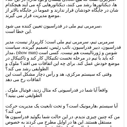
ها، دیکتاتورها رشد می کنند، دیکتاتورهایی که می آیند هیچکدام
شان در جایگاه خودشان قرار ندارند و عموماً در جایگاه بالاتر از
موضع مدیریت قرار می گیرند.
سرمربی تیم ملی در فدراسیون تعیین کننده می شود،
این خطا است.
سرمربی تیم، سرمربی تیم ملی است؛ کارپرداز نیست، مدیر
فدراسیون، دبیر فدراسیون، نائب رئیس، تصمیم گیرنده، سیاست
مدار، (show man) شومن و ژورنالیست هم نیست. کسی است
که باید با تیم در مرحله نخست تکنیکال کار کند و تاکتیکال در
موضع خودش عمل کند. برای چه این اتفاقات می افتد؟ ملوک و
الطوایفی رشد می کند؟
وقتی که سیستم مرکزی، هد و رأس دچار مشکل است این
اتفاقات رخ می دهد
. واقعاً آیا شما در فدراسیونی که مثال زدید، فوتبال ملوک
الطوایفی نمی بینید؟
آیا سیستم ،هارمونیک است؟ و تحت تابعیت یک مدیریت حرکت
می کند؟
من که چنین چیزی ندیدم. در این حالت شما بگوئید فدراسیون ها
مستقل هستند. این ها در اوایل مطرح می کردند به خصوص