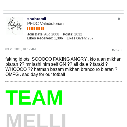
shahramii
PFDC Valedictorian
Join Date:
Aug 2008
Posts:
2632
Likes Received:
1,396
Likes Given:
257
03-20-2015, 01:17 AM
#2570
faking idiots. SOOOOO FAKING ANGRY.. kio alan mikhan
biaran ?? mr lashi him self GN ?? ali daie ? faraki ?
WHOOOO ?? hatman bazam mikhan branco ro biaran ?
OMFG . sad day for our fotball
TEAM
MELLI