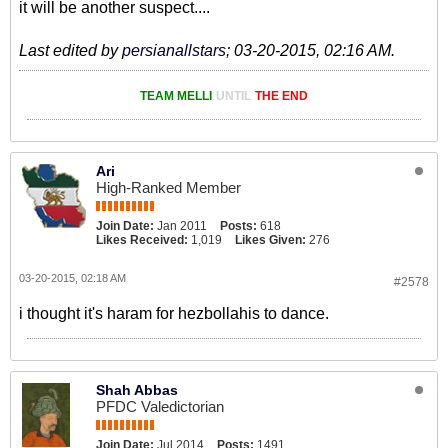
it will be another suspect....
Last edited by
persianallstars
;
03-20-2015, 02:16 AM
.
TEAM MELLI
UNTIL
THE END
Ari
High-Ranked Member
Join Date:
Jan 2011
Posts:
618
Likes Received:
1,019
Likes Given:
276
03-20-2015, 02:18 AM
#2578
i thought it's haram for hezbollahis to dance.
Shah Abbas
PFDC Valedictorian
Join Date:
Jul 2014
Posts:
1491