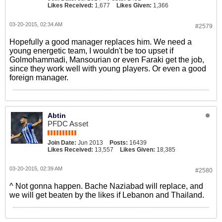
Likes Received:
1,677
Likes Given:
1,366
03-20-2015, 02:34 AM
#2579
Hopefully a good manager replaces him. We need a
young energetic team, I wouldn't be too upset if
Golmohammadi, Mansourian or even Faraki get the job,
since they work well with young players. Or even a good
foreign manager.
Abtin
PFDC Asset
Join Date:
Jun 2013
Posts:
16439
Likes Received:
13,557
Likes Given:
18,385
03-20-2015, 02:39 AM
#2580
^ Not gonna happen. Bache Naziabad will replace, and
we will get beaten by the likes if Lebanon and Thailand.