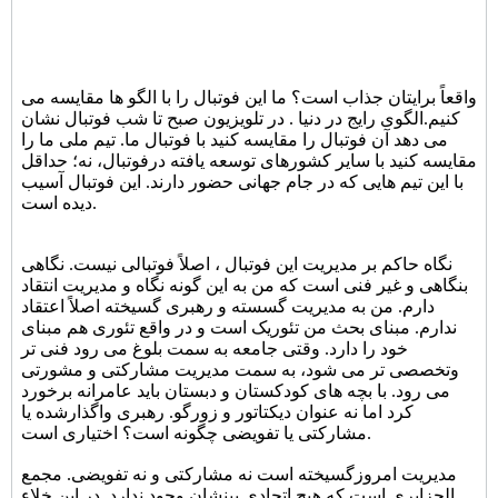
واقعاً برایتان جذاب است؟ ما این فوتبال را با الگو ها مقایسه می
کنیم.الگوی رایج در دنیا . در تلویزیون صبح تا شب فوتبال نشان
می دهد آن فوتبال را مقایسه کنید با فوتبال ما. تیم ملی ما را
مقایسه کنید با سایر کشورهای توسعه یافته درفوتبال، نه؛ حداقل
با این تیم هایی که در جام جهانی حضور دارند. این فوتبال آسیب
دیده است.
نگاه حاکم بر مدیریت این فوتبال ، اصلاً فوتبالی نیست. نگاهی
بنگاهی و غیر فنی است که من به این گونه نگاه و مدیریت انتقاد
دارم. من به مدیریت گسسته و رهبری گسیخته اصلاً اعتقاد
ندارم. مبنای بحث من تئوریک است و در واقع تئوری هم مبنای
خود را دارد. وقتی جامعه به سمت بلوغ می رود فنی تر
وتخصصی تر می شود، به سمت مدیریت مشارکتی و مشورتی
می رود. با بچه های کودکستان و دبستان باید عامرانه برخورد
کرد اما نه عنوان دیکتاتور و زورگو. رهبری واگذارشده یا
مشارکتی یا تفویضی چگونه است؟ اختیاری است.
مدیریت امروزگسیخته است نه مشارکتی و نه تفویضی. مجمع
الجزایری است که هیچ اتحادی بینشان وجود ندارد. در این خلاء