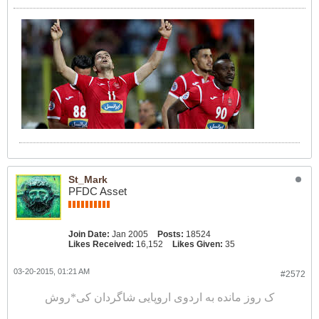
St_Mark
PFDC Asset
Join Date:
Jan 2005
Posts:
18524
Likes Received:
16,152
Likes Given:
35
03-20-2015, 01:21 AM
#2572
ک روز مانده به اردوی اروپایی شاگردان کی*روش