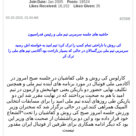
Join Date:
Jan 2005
Posts:
18524
Likes Received:
16,152
Likes Given:
35
03-20-2015, 01:04 AM
#2568
حاشیه های جلسه سرمربی تیم ملی و رئیس فدراسیون
کی روش با ناراحتی تمام کمپ را ترک کرد/ تیم امید به خواسته اش رسید
سرمربی تیم ملی بزرگسالان در حالی که بسیار ناراحت بود آکادمی تیم های ملی را
ترک کر
کارلوس کی روش و علی کفاشیان در جلسه صبح امروز در
آکادمی ملی فوتبال در مورد برنامه های آینده تیم ملی و همچنین
تکلیف نهایی حضور دو بازیکن یعنی جهانبخش و آزمون در تیم
امید با هم به صحبت پرداختند که در نهایت مقرر شد این دو
بازیکن طی روزهای آینده تیم ملی امید را برای مسابقات انتخابی
المپیک همراهی کنند.
این در حالی برگزار شد که سخنران وزیر
ورزش جلسه امروز صبح کی روش و کفاشیان را تحت*الشعاع
خود قرار داده بود و این دو برداشتشان از صحبت های وزیر این
بود که دیگر ادامه همکاری برای طرفین از فوتبال ایران مقدور
نیست