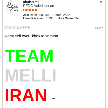
shahramii
PFDC Valedictorian
Join Date:
Aug 2008
Posts:
2632
Likes Received:
1,396
Likes Given:
257
03-20-2015, 01:57 AM
#2574
worst eidi ever.. khak to sareton
TEAM
MELLI
IRAN
-