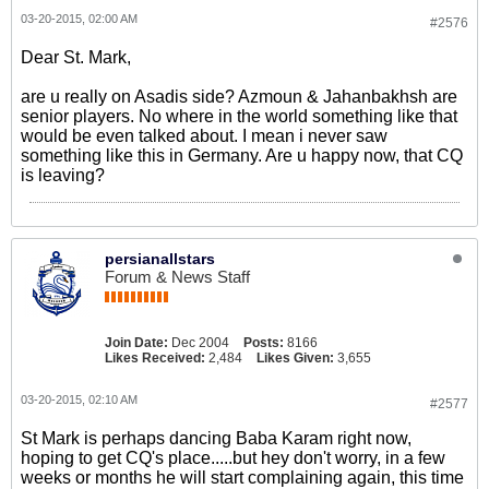
03-20-2015, 02:00 AM
#2576
Dear St. Mark,
are u really on Asadis side? Azmoun & Jahanbakhsh are
senior players. No where in the world something like that
would be even talked about. I mean i never saw
something like this in Germany. Are u happy now, that CQ
is leaving?
persianallstars
Forum & News Staff
Join Date:
Dec 2004
Posts:
8166
Likes Received:
2,484
Likes Given:
3,655
03-20-2015, 02:10 AM
#2577
St Mark is perhaps dancing Baba Karam right now,
hoping to get CQ's place.....but hey don't worry, in a few
weeks or months he will start complaining again, this time