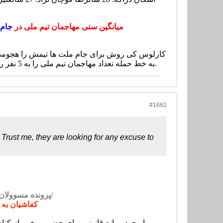
میانگین سنی مهاجمان تیم ملی در
جام 
به خط حمله تعداد مهاجمان تیم ملی را به 5 نفر رساند و البته میانگین سنی خط حمله تیم ملی هم نسبت به جام جهانی 2 دهم درصد کمتر شد.
#1682
Trust me, they are looking for any excuse to
پرونده مسوولان فدراسیون فوتبال به مراجع قضایی ارسال می شود/
کفاشیان به 
با وجود موانع قانونی برای حضور برخی بازیکن