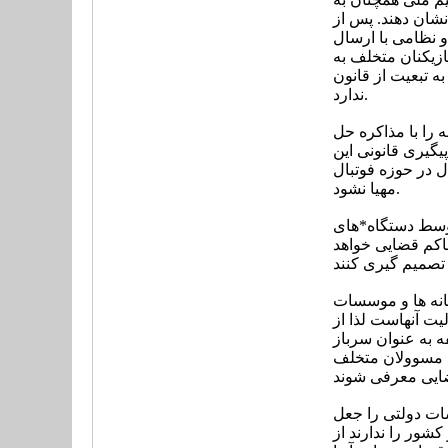
 نشان دهند.
پس از
و نظامی با ارسال
ازیکنان متخلف به
 تبعیت از قانون
ندارد.
 را با مذاکره حل
یگیری قانونی این
ل در حوزه فوتبال
مهیا نشود.
توسط دستگاه*های
اکم قضایی خواهد
انه ها و موسسات
ت آنهاست لذا از
ه به عنوان سرباز
د مسوولان متخلف
ت دولتی را جعل
کشور را ندارند از