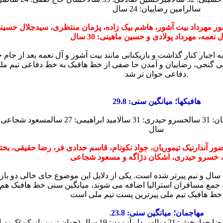
سال
رامین رضاییان: 24 سال
ور مهرداد بیت آشور، هاشم بیک زاده، پژمان منتظری، سیدجلال حسی
 نعمه، مهرداد پولادی و حسین ماهینی: 30 سال
جبار کنار گذاشت و بازیکنانی مانند بیت آشور و آل نعمه بعد از جام 
دفاعی جوان تر شد.
هافبکها؛ میانگین سنی: 29.8
3 سال
خسرو حیدری: 31 سال
امید ابراهیمی: 27 سال
مسعود شجاعی: 30 سا
سال
ور آندارنیک تیموریان، جواد نکونام، قاسم حدادی فر، رضا حقیقی، بخت
سال و نیم پیرتر شده است. یکی از دلایل این موضوع جای خالی دو با
ه جمع مسافران استرالیا اضافه می شوند، میانگین سنی خط هافبک هم پای
ط هافبک تیم ملی پیرترین پست تیم ملی است
مهاجمان؛ میانگین سنی: 23.8
.
ا جهانبخش: 21 سال
سردار آزمون: 19 سال (جوان ترین بازیکن)
کریم انص