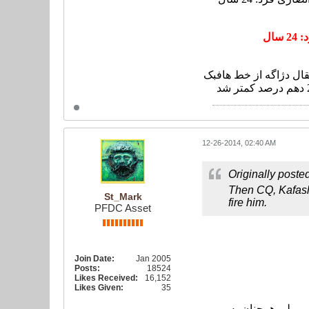
ال
مربی با اضافه کردن سردار آزمون 19 ساله و همچنین انتقال دژاگه از خط هافبک
12-26-2014, 02:40 AM
Originally poste
Then CQ, Kafashi
St_Mark
fire him.
PFDC Asset
Join Date:
Jan 2005
Posts:
18524
Likes Received:
16,152
Likes Given:
35
یم ملی همچنان به