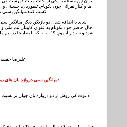
توان این مسئله را یکی از نکات مثبت فهرست کی روش
ها و کنار نفراتی چون نکونام، تیموریان، حسینی و
میانگین سنی تیم ملی در جام جهانی 2014 برزیل 28.49 بود که اکنون با حضور 21 بازیکن به 26.85 رسیده است.
کسب کنند.
شاید با اضافه شدن دو بازیکن دیگر میانگین سنی تی
شود و سردار آزمونِ 19 ساله که تا به اینجا در تیم ملی عملکرد خوبی داشته، جوان ترین بازیکن تیم ملی است.
علیرضا حقیقی: 26 س
با حضور علیرضا حقیقی، رحمان احمدی و دنیل داوری:
میانگین سنی دروازه بان های تی
دعوت کی روش از دو دروازه بان جوان تر نسبت به رحمان احمدی و دنیل داوری باعث شده میانگین سنی دروازه بان ها 2 سال کاهش پیدا کند.
هاشم بیک زاده: 30 سال
وریا غفوری: 27 سال
سیدجلال حسی