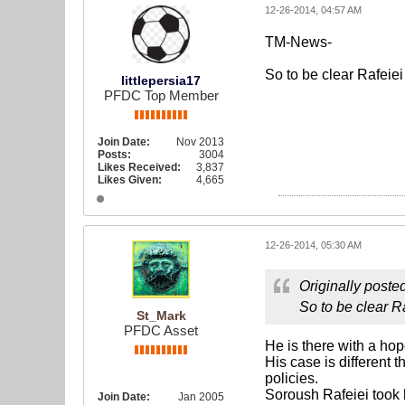
12-26-2014, 04:57 AM
TM-News-
So to be clear Rafeiei
littlepersia17
PFDC Top Member
Join Date:
Nov 2013
Posts:
3004
Likes Received:
3,837
Likes Given:
4,665
12-26-2014, 05:30 AM
Originally poste
So to be clear Ra
St_Mark
PFDC Asset
He is there with a hope
His case is different 
policies.
Soroush Rafeiei took h
Join Date:
Jan 2005