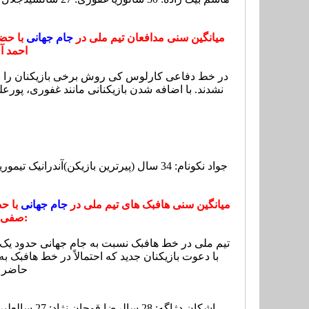
میانگین سنی مدافعان تیم ملی در
جام جهانی
با حض
احمد آل
در خط دفاعی کارلوس کی روش برخی بازیکنان را به ا
جواد نکونام: 34 سال (پیرترین بازیکن)
آندرانیک تیموریان: 1
میانگین سنی هافبک های تیم ملی در
جام جهانی
با حض
صفی، خسرو حیدری، اشکان دژاگه و مسعود شجاعی:
تیم ملی در خط هافبک نسبت به جام جهانی حدود یک 
با دعوت بازیکنان جدید که احتمالاً در خط هافبک ب
حاضر خ
اشکان دژاگه: 28 سال
رضا قوچان نژاد: 27 سال
علیرض