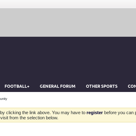
FOOTBALL+
GENERAL FORUM
OTHER SPORTS
CON
unity
by clicking the link above. You may have to
register
before you can po
isit from the selection below.