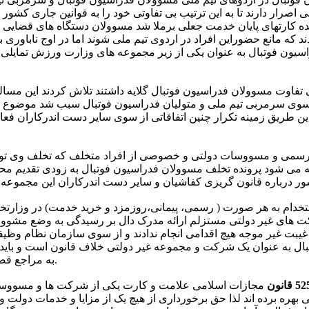
ی اصرار دارند تا به این ترتیب بی تفاوتی خود را به قوانین جاری کشور
ونده کارتهای پایان خدمت جعلی برملا شد مسوولان دستگاه های قضایی 
 که مانع حضوراین افراد در اردوی تیم ملی شوند اما در اوج ناباوری ب
ون فوتبال به عنوان یکی از زیر مجموعه های وزارت ورزش تمایلی به
فاوت مسوولان فدراسیون فوتبال گلایه داشتند تلاش کردند این مساله
ن از سوی سرمربی تیم ملی و متولیان فدراسیون فوتبال سبب شد موضوع پ
این طریق زمینه تکرار چنین اتفاقاتی از سوی سایر دست اندرکاران فعا
های رسمی و مسووسات دولتی و خصوصی از افراد متخلف که تخلف وی 
می شود پرونده تخلف مسوولان فدراسیون فوتبال به زودی تقدیم مح
خدام به هر صورت ( رسمی، پیمانی،روزمزد و خرید خدمت) در وزارتخ
رکت های غیر دولتی مستزلم ارائه مدرک دال بر رسیدگی به وضع مشوولی
غیبت غیر موجه هیچ اقدامی انجام ندادند و از سوی سازمان نظام وظیف
بال به عنوان یک شرکت و مجموعه غیر دولتی خلاف قانون است و بای
به مراجع قضایی معرفی شوند.
مجازات اسلامی علامت و کارت یکی از شرکت ها و مسووسا
نی بهره برده اند لذا حق برخورداری از هیچ یک از مزایا و خدمات دولت و 