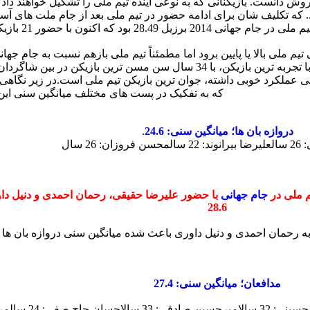
 دانست. بازیکنانی که به نوعی آینده تیم ملی را تشکیل خواهند داد 
 ... که تکلیف شان برای ادامه حضور در تیم ملی بعد از جام ملت های 
م ملی بالا یا پایین برود اما مطمئناً تیم ملی بازهم نسبت به جام جهان
حال حاضر جواد نکونام به عنوان کاپیتان تیم ملی و با تجربه ترین بازیکن، با 34 سال سن م
در زیر نگاهی
که به تفکیک در پست های مختلف میانگین سنی ا
دروازه بان ها؛ میانگین سنی: 24.6
.
ال
علیرضا بیرانوند: 22 سال
محسن فروزان: 26 سال
م ملی در
جام جهانی
28.6
مدافعان؛ میانگین سنی: 27.4
نی: 32 سال
امیرحسین صادقی: 33 سال
احسان حاج صفی: 24 سال