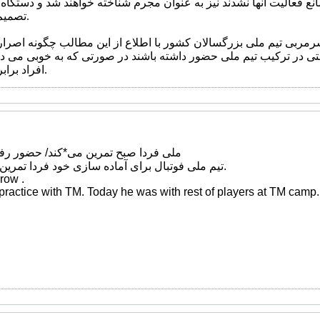
مانع فعالیت آنها نشدند نیز به عنوان مجرم شناخته خواهند شد و دستگاه 
تصمیم گیری خواهد کرد.
ی تیم ملی بزرگسالان کشور با اطلاع از این مطالب چگونه اصرار به
قیمتی در ترکیب تیم ملی حضور داشته باشند در صورتی که به خوبی می دان
افراد برابر قانون جرم است.
ملی فردا صبح تمرین می*کند/ حضور رفی
تیم ملی فوتبال برای آماده سازی خود فردا تمرین صبحگاهی خواهد داشت.
row .
ractice with TM. Today he was with rest of players at TM camp.