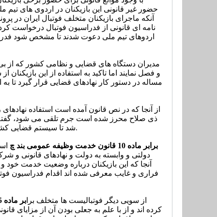
حضور غیر قانونی این بازیکنان در اردوی های تیم مل
آنکه ماجرای بازیکنان متخلف فوتبال ایران در پر
نامه ای قانونی از فدراسیون فوتبال درخواست کردند
اردوهای تیم ملی دعوت شدند تا مشخص شود فدراسی
مدیران دستگاه های قضایی و نظامی کشور که از بی ت
و فصل نمایند اما تاکید به استفاده از این بازیکنا
مساله در دستور کار نهادهای قضایی قرار گیرد تا به 
از آنجا که در نص قانون آمده است استفاده نهاد
ذی صلاح محرز شده است جرم تلقی می شود، گفته 
شد تا سیستم قضایی کشور درباره قانون گریزی کفاشیان و سایر دست اندرکاران این مجموعه تصمیم گیری کنند.
برابر ماده 10 قانون خدمت وظیفه عمومی بند چ
است
دولتی و وابسته به دولت و نهادهای قانونی و ش
آنجا که این بازیکنان درباره وضعیت خدمت خود و 
فراری و غایب معرفی شده اند اقدام فدراسیون فوت
از سویی دیگر فوتبالیست ها متخلف برا
بر ماده 525 قانون
کرده اند و از با علم به جعلی بودن آن از مزایای قانو