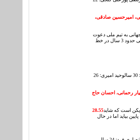
نی، امیرحسین صادقی،
جهانی به تیم ملی دعوت
نشدند. با اضافه شدن بازیکنانی مانند غفوری، پورعلی گنجی، رضاییان و آمدن حا صفی از خط هافبک به خط دفاعی تیم ملی حدود 3 سال در خط
ل
وحید امیری: 26
یار رحمانی، احسان حاج
زیکن است که شاید
28.55
ین بیاید اما در حال
اری فرد: 24 سال