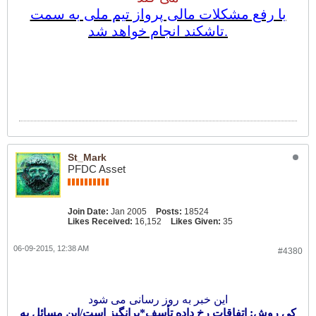
با رفع مشکلات مالی پرواز تیم ملی به سمت
تاشکند انجام خواهد شد.
St_Mark
PFDC Asset
Join Date:
Jan 2005
Posts:
18524
Likes Received:
16,152
Likes Given:
35
06-09-2015, 12:38 AM
#4380
این خبر به روز رسانی می شود
کی روش: اتفاقات رخ داده تأسف*برانگیز است/این مسائل به