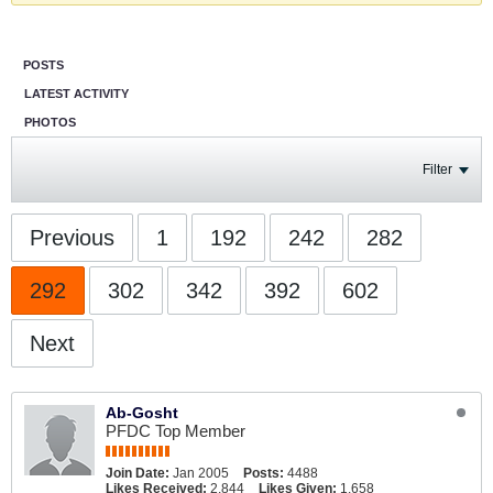
POSTS
LATEST ACTIVITY
PHOTOS
Filter
Previous
1
192
242
282
292
302
342
392
602
Next
Ab-Gosht
PFDC Top Member
Join Date:
Jan 2005
Posts:
4488
Likes Received:
2,844
Likes Given:
1,658