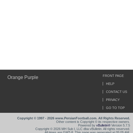
FRONT PAGE
Orange Purple
HELP
CONTACT US
PRIVACY
GO TO TOP
Copyright © 1997 - 2026 www.PersianFootball.com. All Rights Reserved.
Other content is Copyright © its respective owners.
Powered by
vBulletin®
Version 5.7.5
Copyright © 2026 MH Sub I, LLC dba vBulletin. All rights reserved.
All times are GMT-8. This page was generated at 05:05 AM.