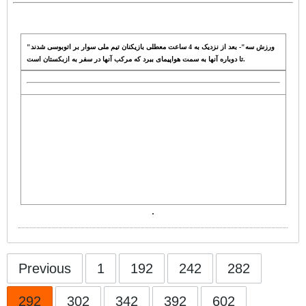
"ورزش سه"- بعد از نزدیک به 4 ساعت معطلی بازیکنان تیم ملی سوار بر اتوبوسی شدند
تا دوباره آنها به سمت هواپیمای ببرد که مرکب آنها در سفر به ازبکستان است.
.
Previous
1
192
242
282
292
302
342
392
602