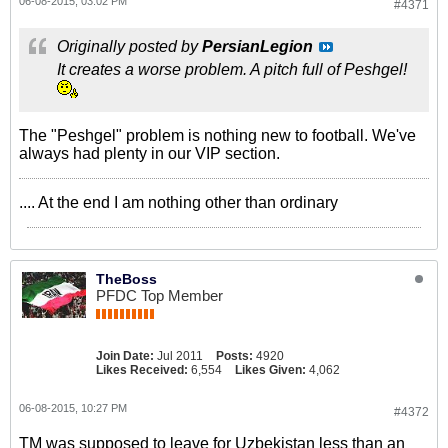
06-08-2015, 03:02 PM
#4371
Originally posted by
PersianLegion
It creates a worse problem. A pitch full of Peshgel!
The "Peshgel" problem is nothing new to football. We've
always had plenty in our VIP section.
.... At the end I am nothing other than ordinary
TheBoss
PFDC Top Member
Join Date:
Jul 2011
Posts:
4920
Likes Received:
6,554
Likes Given:
4,062
06-08-2015, 10:27 PM
#4372
TM was supposed to leave for Uzbekistan less than an