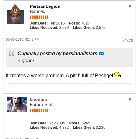
PersianLegion
Banned
Join Date:
Feb 2015
Posts:
7027
Likes Received:
3,579
Likes Given:
3,575
06-08-2015, 02:47 PM
#4370
Originally posted by
persianallstars
a goat?
It creates a worse problem. A pitch full of Peshgel!
khodam
Forum Staff
Join Date:
Nov 2005
Posts:
5265
Likes Received:
4,332
Likes Given:
3,236