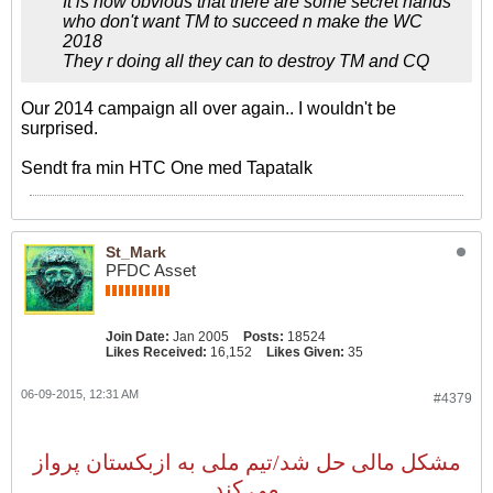
It is now obvious that there are some secret hands
who don't want TM to succeed n make the WC
2018
They r doing all they can to destroy TM and CQ
Our 2014 campaign all over again.. I wouldn't be
surprised.
Sendt fra min HTC One med Tapatalk
St_Mark
PFDC Asset
Join Date:
Jan 2005
Posts:
18524
Likes Received:
16,152
Likes Given:
35
06-09-2015, 12:31 AM
#4379
مشکل مالی حل شد/تیم ملی به ازبکستان پرواز
می کند