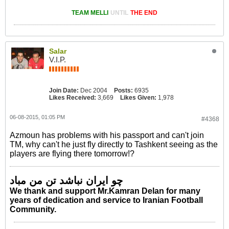
TEAM MELLI
UNTIL
THE END
Salar
V.I.P.
Join Date:
Dec 2004
Posts:
6935
Likes Received:
3,669
Likes Given:
1,978
06-08-2015, 01:05 PM
#4368
Azmoun has problems with his passport and can't join
TM, why can't he just fly directly to Tashkent seeing as the
players are flying there tomorrow!?
چو ایران نباشد تن من مباد
We thank and support Mr.Kamran Delan for many
years of dedication and service to Iranian Football
Community.