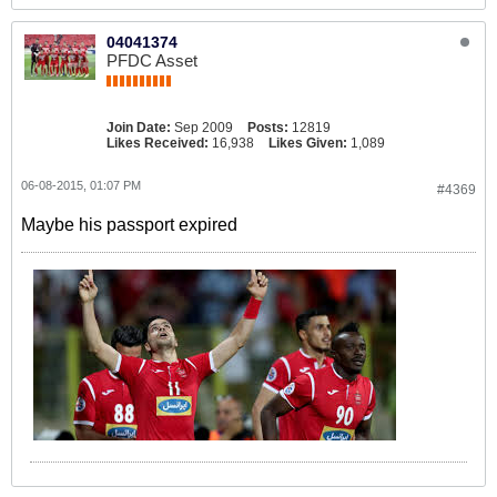
04041374
PFDC Asset
Join Date:
Sep 2009
Posts:
12819
Likes Received:
16,938
Likes Given:
1,089
06-08-2015, 01:07 PM
#4369
Maybe his passport expired