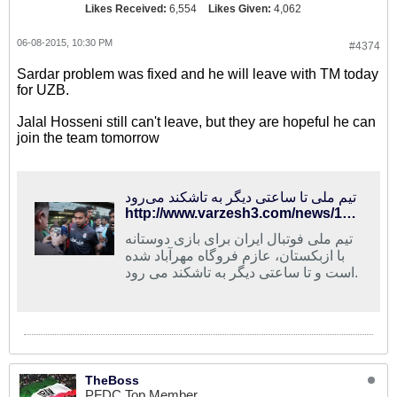
Likes Received:
6,554
Likes Given:
4,062
06-08-2015, 10:30 PM
#4374
Sardar problem was fixed and he will leave with TM today
for UZB.
Jalal Hosseni still can't leave, but they are hopeful he can
join the team tomorrow
تیم ملی تا ساعتی دیگر به تاشکند می‌رود
http://www.varzesh3.com/news/1245470/%D8%AA%DB%8C%D9%85-%D9%85%D9%84%DB%8C-%D8%AA%D8%A7-%D8%B3%D8%A7%D8%B9%D8%AA%DB%8C-%D8%AF%DB%8C%DA%AF%D8%B1-%D8%A8%D9%87-%D8%AA%D8%A7%D8%B4%DA%A9%D9%86%D8%AF-%D9%85%DB%8C%E2%80%8C%D8%B1%D9%88%D8%AF
تیم ملی فوتبال ایران برای بازی دوستانه
با ازبکستان، عازم فروگاه مهرآباد شده
است و تا ساعتی دیگر به تاشکند می رود.
TheBoss
PFDC Top Member