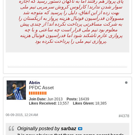
پای پرواز هم رفتند اما به ناگهان دستور رسید که اجازه
سوار شدن ندارند! کارلوس کروش سرمربی تیم ملی
بهت زده از این اتفاق، دلیل را پرسید که متوجه شد
مسوولان فدراسیون فوتبال هزینه پرواز به ازبکستان را
به شرکت مسافرتی پرداخت نکرده اند! از چندی پیش
معلوم بود تیم ملی قرار است چه ساعتی و با چه
پروازی عازم تاشکند شود اما فدراسیون فوتبال هزینه
پروازی تیم ملی را پرداخت نکرده بود.
Abtin
PFDC Asset
Join Date:
Jun 2013
Posts:
16439
Likes Received:
13,557
Likes Given:
18,385
06-09-2015, 12:24 AM
#4378
Originally posted by
sarbaz