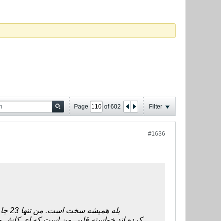
Page
of
602
Filter
#1636
بله همیشه سخت است. من تنها 23 جا دارم اما 26،27 بازیکن داریم که شایستگی حضور در تیم ملی را دارند. طوری که اینها کار
کرده اند خواسته قلبی من است که ای کاش می ت