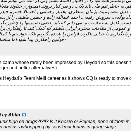
وانستم همه آنها را در اختیار داشته باشم ولی در انتها می توانم سه
 خاطر تیم ملی باید یکی، دو نفر کنار بروند. امیدوارم خداوند متعال
ا به دلیل مصدومیت پژمان منتظری، بختیار رحمانی و احتمالا خسرو حیدر
اد پولادی، سروش رفیعی، احمد عبدالله زاده و حسین ماهینی را از دس
تم کامل بسته است و نمی دانم که باید بعضی تصمیمها را چطور بگیر
و عمومی از مقامات محترم ایرانی داشتم که کمک کنند تا راهکاری ب
 پا بگذاریم یا خدایی ناکرده قوانین را نادیده بگیریم بلکه خواستم با کم
قوانین راهکاری پیدا شود اما متاسفانه این درخواست -
of the camp whose rarely been impressed by Heydari so this doesn
ger and better alternatives).
s Heydari's Team Melli career as it shows CQ is ready to move 
d by
Abtin
punk high on drugs?!?!!? Is it Khosro or Pejman, none of them in 
led and ass whoopping by sooskmar teams in group stage.