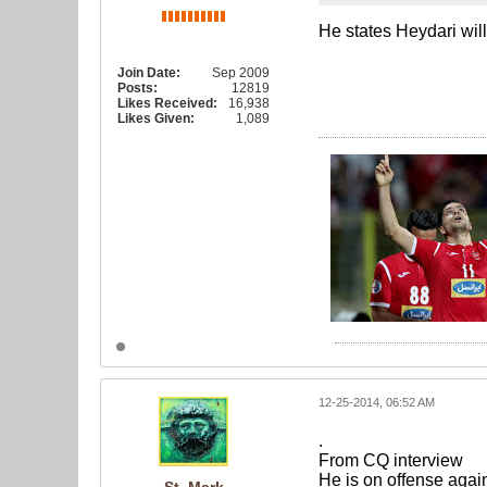
He states Heydari will 
Join Date:
Sep 2009
Posts:
12819
Likes Received:
16,938
Likes Given:
1,089
12-25-2014, 06:52 AM
.
From CQ interview
He is on offense agains