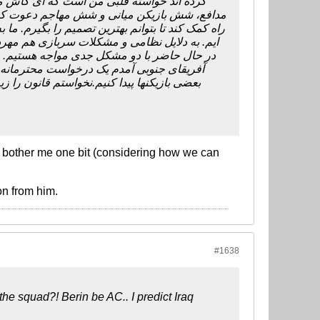
کرده اند خواسته قلبی من است که ای کاش می ت
مدافع، شش بازیکن میانی و شش مهاجم دعوت کنم. به
راه کمک کند تا بتوانم بهترین تصمیم را بگیرم. م
ایم. به دلایل نظامی و مشکلات سربازی هم مهرد
در حال حاضر با دو مشکل جدی مواجه هستیم. دس
آفریقای جنوبی آمدم یک درخواست محترمانه 
بعضی بازیکنها پیدا کنیم.نخواستم قانون را زیر
't bother me one bit (considering how we can
on from him.
#1638
the squad?! Berin be AC.. I predict Iraq