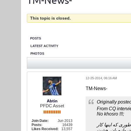
TM-News-
This topic is closed.
POSTS
LATEST ACTIVITY
PHOTOS
12-25-2014, 06:16 AM
TM-News-
Abtin
Originally poste
PFDC Asset
From CQ interv
No khosro !!!;
Join Date:
Jun 2013
Posts:
16439
Likes Received:
13,557
 دروازه بان، هشت