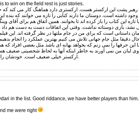
is to win on the field rest is just stories.
ک رهبر پشت این ارکستر هست. ارکستری دارد هماهنگ کار می کند ک
 وجود داشته است. دوستان ما دارند کتابی را تازه می خوانند که بنده 
ازه این کتاب را باز کرده اند تا بخوانند. همین اتفاق هم برای آقای وینگ
شد، بازی دوستانه نداشت. وقتی این اتفاقات دست به دست هم داد چند
 همان داستانی است که برای من در جام ملتها در نظر گرفته اند. این فیل
ل دقیقا مثل جام جهانی تلاش می کنیم بهترین عملکرد را انجام بدهیم.
ن حرفها را نمی زنم که بخواهد بهانه ای باشد مثل بعضی افراد که همی
ی لبان من نمی آورند به خاطر اینکه آنها به لحاظ شخصیتی ضعیف هستن
ارکستر خیلی ضعیف است. خودشان را دارند ارزان می فروشند.
dari in the list. Good riddance, we have better players than him
nd me were right