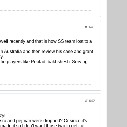
#1641
ell recently and that is how SS team lost to a
in Australia and then review his case and grant
y.
t the players like Pooladi bakhshesh. Serving
#1642
zy!
hosro and pejman were dropped? Or since it's
made it so I don't want those two to get cut..