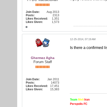
Join Date:
Aug 2013
Posts:
2313
Likes Received:
1,351
Likes Given:
1,573
12-25-2014, 07:19 AM
Is there a confirmed lis
Ghermez Agha
Forum Staff
Join Date:
Jan 2011
Posts:
14073
Likes Received:
17,451
Likes Given:
15,383
Team
Meli
Iran
Perspolis FC