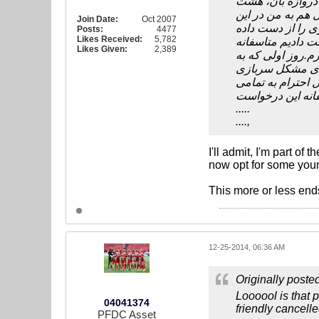
 دروازه بان، هشت
 هم به من در این
Join Date:
Oct 2007
ی را از دست داده
Posts:
4477
Likes Received:
5,782
ت دادیم متاسفانه
Likes Given:
2,389
م.روز اولی که به
رای مشکل سربازی
ال احترام به تمامی
.....
....,
I'll admit, I'm part 
now opt for some youn
This more or less end
12-25-2014, 06:36 AM
Originally poste
Loooool is that 
04041374
friendly cancel
PFDC Asset