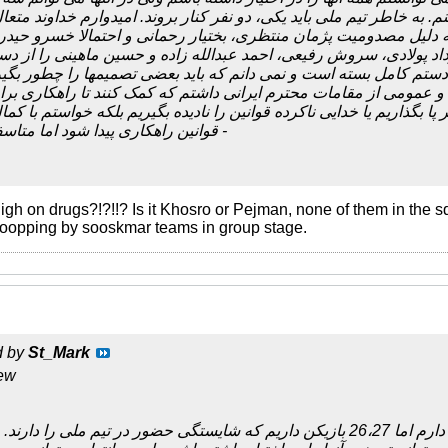
 خاطر تیم ملی باید یکی، دو نفر کنار بروند. امیدوارم خداوند متعال
ا به دلیل مصدومیت پژمان منتظری، بختیار رحمانی و احتمالا خسرو حیدر
اد پولادی، سروش رفیعی، احمد عبدالله زاده و حسین ماهینی را از دس
تم کامل بسته است و نمی دانم که باید بعضی تصمیمها را چطور بگیر
و عمومی از مقامات محترم ایرانی داشتم که کمک کنند تا راهکاری ب
 پا بگذاریم یا خدایی ناکرده قوانین را نادیده بگیریم بلکه خواستم با کم
قوانین راهکاری پیدا شود اما متاسفانه این درخواست -
igh on drugs?!?!!? Is it Khosro or Pejman, none of them in the sq
oopping by sooskmar teams in group stage.
d by
St_Mark
iew