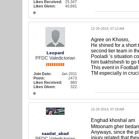
Likes Received:
25,347
Likes Given:
40,691
12-25-2014, 07:12 AM
Agree on Khosro,
He shined for a short
second tier team in th
Leopard
Pooladi 's situation 
PFDC Valedictorian
him bakhshesh to go b
This event in Football
TM especially in cruci
Join Date:
Jan 2011
Posts:
2473
Likes Received:
983
Likes Given:
322
12-25-2014, 07:18 AM
Enghad khoshal am
Mitoonam gher beda
Anyways, since the pl
saadat_abad
injury related that th
PFDC Valedictorian