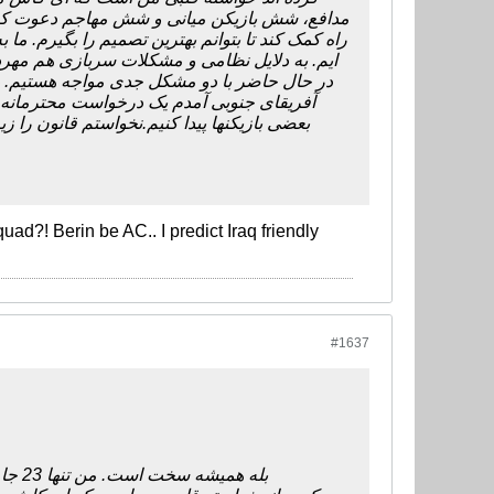
مدافع، شش بازیکن میانی و شش مهاجم دعوت کنم. به
راه کمک کند تا بتوانم بهترین تصمیم را بگیرم. م
ایم. به دلایل نظامی و مشکلات سربازی هم مهرد
در حال حاضر با دو مشکل جدی مواجه هستیم. دس
آفریقای جنوبی آمدم یک درخواست محترمانه 
بعضی بازیکنها پیدا کنیم.نخواستم قانون را زیر
uad?! Berin be AC.. I predict Iraq friendly
#1637
بله همیشه سخت است. من تنها 23 جا دارم اما 26،27 بازیکن داریم که شایستگی حضور در تیم ملی را دارند. طوری که اینها کار