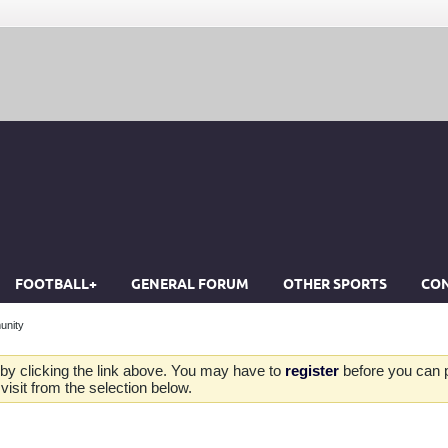
FOOTBALL+
GENERAL FORUM
OTHER SPORTS
CON
unity
by clicking the link above. You may have to
register
before you can po
isit from the selection below.