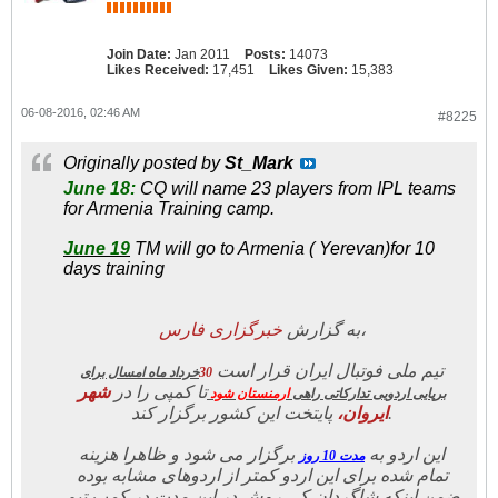
Join Date:
Jan 2011
Posts:
14073
Likes Received:
17,451
Likes Given:
15,383
06-08-2016, 02:46 AM
#8225
Originally posted by
St_Mark
June 18:
CQ will name 23 players from IPL teams
for Armenia Training camp.
June 19
TM will go to Armenia ( Yerevan)for 10
days training
ارس
خبرگزاری ف
به گزارش
،
تیم ملی فوتبال ایران قرار است
خرداد ماه امسال برای
30
تا کمپی را در
شهر
برپایی اردویی تدارکاتی راهی
ارمنستان شود
پایتخت این کشور برگزار کند.
ایروان،
این اردو به
برگزار می شود و ظاهرا هزینه
مدت 10 روز
تمام شده برای این اردو کمتر از اردوهای مشابه بوده
ضمن اینکه شاگردان کی روش در این مدت در کمپ تیم