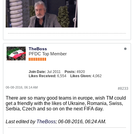
TheBoss
PFDC Top Member
Join Date:
Jul 2011
Posts:
4920
Likes Received:
6,554
Likes Given:
4,062
06-08-2016, 06:14 AM
#8233
There are so many good teams in europe, wish TM could
get a friendly with the likes of Ukraine, Romania, Swiss,
Serbia, Czech and so on on the next FIFA day.
Last edited by
TheBoss
;
06-08-2016, 06:24 AM
.