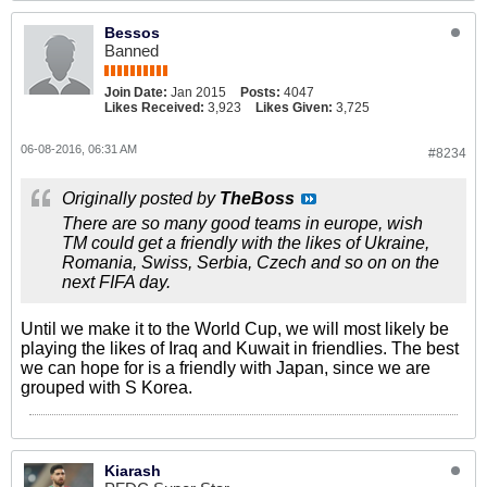
Bessos
Banned
Join Date:
Jan 2015
Posts:
4047
Likes Received:
3,923
Likes Given:
3,725
06-08-2016, 06:31 AM
#8234
Originally posted by
TheBoss
There are so many good teams in europe, wish
TM could get a friendly with the likes of Ukraine,
Romania, Swiss, Serbia, Czech and so on on the
next FIFA day.
Until we make it to the World Cup, we will most likely be
playing the likes of Iraq and Kuwait in friendlies. The best
we can hope for is a friendly with Japan, since we are
grouped with S Korea.
Kiarash