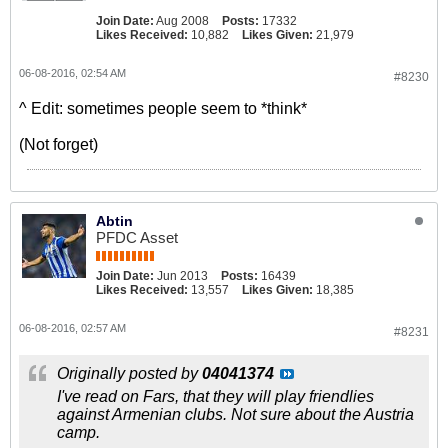
Join Date:
Aug 2008
Posts:
17332
Likes Received:
10,882
Likes Given:
21,979
06-08-2016, 02:54 AM
#8230
^ Edit: sometimes people seem to *think*
(Not forget)
Abtin
PFDC Asset
Join Date:
Jun 2013
Posts:
16439
Likes Received:
13,557
Likes Given:
18,385
06-08-2016, 02:57 AM
#8231
Originally posted by
04041374
I've read on Fars, that they will play friendlies
against Armenian clubs. Not sure about the Austria
camp.