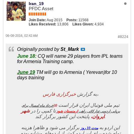
Iran_19
PFDC Asset
Join Date:
Aug 2015
Posts:
11568
Likes Received:
13,806
Likes Given:
4,934
06-08-2016, 02:42 AM
#8224
Originally posted by
St_Mark
June 18:
CQ will name 29 players from IPL teams
for Armenia Training camp.
June 19
TM will go to Armenia ( Yerevan)for 10
days training
ارس
خبرگزاری ف
به گزارش
،
تیم ملی فوتبال ایران قرار است
خرداد ماه امسال برای
30
تا کمپی را در
شهر
برپایی اردویی تدارکاتی راهی
ارمنستان شود
پایتخت این کشور برگزار کند.
ایروان،
این اردو به
برگزار می شود و ظاهرا هزینه
مدت 10 روز
تمام شده برای این اردو کمتر از اردوهای مشابه بوده