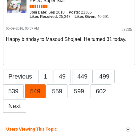
PFDC Super Star
Join Date:
Sep 2010
Posts:
21305
Likes Received:
25,347
Likes Given:
40,691
06-09-2016, 05:37 AM
#8235
Happy birthday to Masoud Shojaei. He turned 31 today.
Previous
1
49
449
499
539
549
559
599
602
Next
Users Viewing This Topic