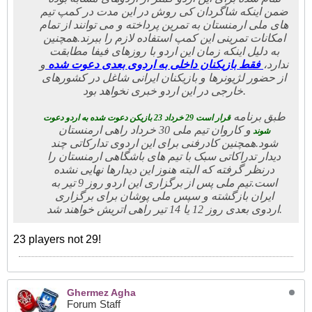
ضمن اینکه شاگردان کی روش در این مدت در کمپ تیم
های ملی ارمنستان به تمرین پرداخته و می توانند از تمام
امکانات تمرینی این کمپ استفاده لازم را ببرند.
همچنین
به دلیل اینکه زمان این اردو با روزهای فیفا مطابقت
ندارد،
فقط بازیکنان داخلی به اردوی بعدی دعوت شده
و
از حضور لژیونرها و بازیکنان ایرانی شاغل در کشورهای
خارجی در این اردو خبری نخواهد بود.
طبق برنامه
قرار است 29 خرداد 23 بازیکن دعوت شده به اردو دعوت
و کاروان تیم ملی 30 خرداد راهی ارمنستان
شوند
شود.
همچنین کادرفنی برای این اردوی تدارکاتی چند
دیدار تدراکاتی سبک با تیم های باشگاهی ارمنستان را
درنظر گرفته که البته هنوز این دیدارها نهایی نشده
است.
تیم ملی پس از برگزاری این اردو روز 9 تیر به
ایران بازگشته و سپس ملی پوشان برای برگزاری
اردوی بعدی روز 12 یا 14 تیر راهی اتریش خواهند شد.
23 players not 29!
Ghermez Agha
Forum Staff