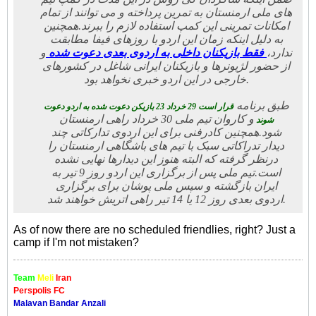
های ملی ارمنستان به تمرین پرداخته و می توانند از تمام
امکانات تمرینی این کمپ استفاده لازم را ببرند.
همچنین
به دلیل اینکه زمان این اردو با روزهای فیفا مطابقت
ندارد،
فقط بازیکنان داخلی به اردوی بعدی دعوت شده
و
از حضور لژیونرها و بازیکنان ایرانی شاغل در کشورهای
خارجی در این اردو خبری نخواهد بود.
طبق برنامه
قرار است 29 خرداد 23 بازیکن دعوت شده به اردو دعوت
و کاروان تیم ملی 30 خرداد راهی ارمنستان
شوند
شود.
همچنین کادرفنی برای این اردوی تدارکاتی چند
دیدار تدراکاتی سبک با تیم های باشگاهی ارمنستان را
درنظر گرفته که البته هنوز این دیدارها نهایی نشده
است.
تیم ملی پس از برگزاری این اردو روز 9 تیر به
ایران بازگشته و سپس ملی پوشان برای برگزاری
اردوی بعدی روز 12 یا 14 تیر راهی اتریش خواهند شد.
As of now there are no scheduled friendlies, right? Just a
camp if I'm not mistaken?
Team
Meli
Iran
Perspolis FC
Malavan Bandar Anzali