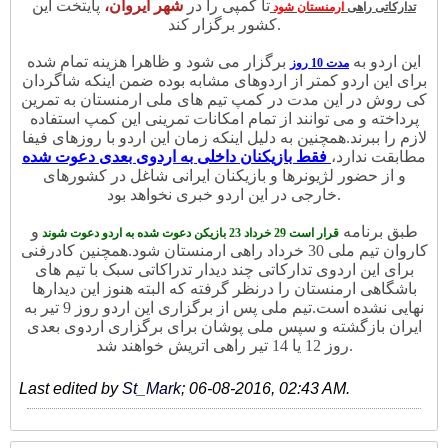
تا کمپی را در
شهر ایروان،
پایتخت این
تدارکاتی راهی
ارمنستان شود
کشور برگزار کند.
این اردو به
برگزار می شود و ظاهرا هزینه تمام شده
مدت 10 روز
برای این اردو کمتر از اردوهای مشابه بوده ضمن اینکه شاگردان
کی روش در این مدت در کمپ تیم های ملی ارمنستان به تمرین
پرداخته و می توانند از تمام امکانات تمرینی این کمپ استفاده
لازم را ببرند.
همچنین به دلیل اینکه زمان این اردو با روزهای فیفا
مطابقت ندارد،
فقط بازیکنان داخلی به اردوی بعدی دعوت شده
و از حضور لژیونرها و بازیکنان ایرانی شاغل در کشورهای
خارجی در این اردو خبری نخواهد بود.
طبق برنامه
و
قرار است 29 خرداد 23 بازیکن دعوت شده به اردو دعوت شوند
کاروان تیم ملی 30 خرداد راهی ارمنستان شود.
همچنین کادرفنی
برای این اردوی تدارکاتی چند دیدار تدراکاتی سبک با تیم های
باشگاهی ارمنستان را درنظر گرفته که البته هنوز این دیدارها
نهایی نشده است.
تیم ملی پس از برگزاری این اردو روز 9 تیر به
ایران بازگشته و سپس ملی پوشان برای برگزاری اردوی بعدی
روز 12 یا 14 تیر راهی اتریش خواهند شد.
Last edited by
St_Mark
;
06-08-2016, 02:43 AM
.