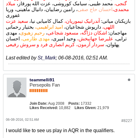
گنجی،
محمد طیبی، سیامک کوروشی، عزت الله پورقاز،
میلاد
محمدی،
احسان حاج صفی
، رامین رضاییان، دانیال ماهینی، وریا
غفوری
بازیکنان میانی:
آندرانیک تیموریان،
کمال کامیابی نیا،
سعید عزت
اللهی،
داریوش شجاعیان،
امید ابراهیمی،
بختیار رحمانی
، مهدی
رحیم زهیوی
،
اشکان دژاگه، مسعود شجاعی
مهاجمان:
ترابی،
علیرضا جهانبخش،
وحید امیری،
مهدی طارمی،
احسان
پهلوان،
سردار آزمون، کریم انصاری فرد و سروش رفیعی
Last edited by
St_Mark
;
06-08-2016, 02:51 AM
.
teammelli91
Persepolis Fan
Join Date:
Aug 2008
Posts:
17332
Likes Received:
10,882
Likes Given:
21,979
06-08-2016, 02:51 AM
#8227
I would like to see us play in AQR in the qualifiers.