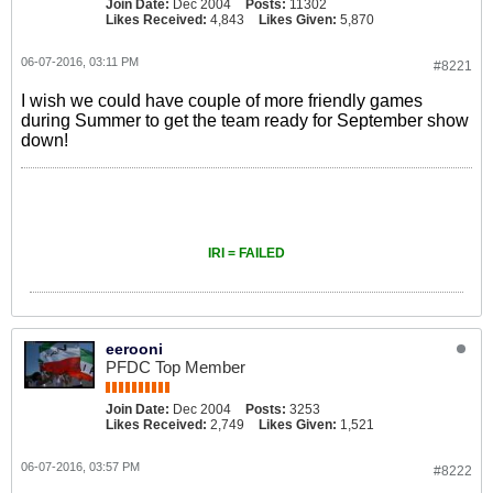
Join Date:
Dec 2004
Posts:
11302
Likes Received:
4,843
Likes Given:
5,870
06-07-2016, 03:11 PM
#8221
I wish we could have couple of more friendly games
during Summer to get the team ready for September show
down!
IRI = FAILED
eerooni
PFDC Top Member
Join Date:
Dec 2004
Posts:
3253
Likes Received:
2,749
Likes Given:
1,521
06-07-2016, 03:57 PM
#8222