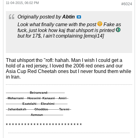
11-04-2015, 06:02 PM
#6024
Originally posted by
Abtin
Look what finally came with the post
Fake as
fuck, just look how kaj that uhlsport is printed
but for 17$, I ain't complaining [emoji14]
That uhlsport tho "rofl: hahah. Man I wish I could get a
hold of a red jersey, I loved the 2006 red ones and our
Asia Cup Red Cheetah ones but I never found them while
in Iran.
--------------------------
Beiranvand-
------------------
--
Moharrami
----
Hosseini
--
Kanaani
----
Amiri
--
------------------
Ezatolahi-
----
Ebrahimi
--------------
--
Jahanbaksh
---------
Ghoddos-
-----------
Taremi
--
---------------------------
Azmoun
----------------------
* * * * * * * * * * * * * * * * * * * * * * * * *