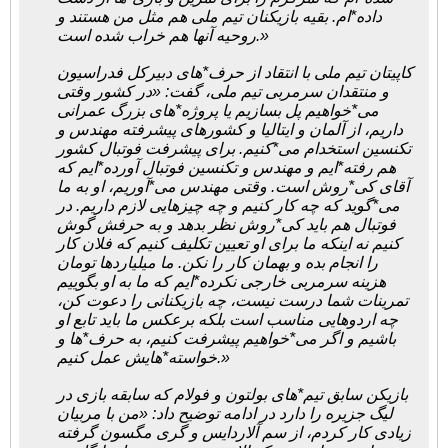
داده*ام. بقیه بازیکنان تیم ملی هم مثل من هستند و
روحیه آنها هم خراب شده است.»
کاپیتان تیم ملی با انتقاد از حرف*های دبیرکل فدراسیون
و منتقدان سرمربی تیم ملی، گفت: «در کشور وقتی
می*خواهیم پل بسازیم یا پروژه*های بزرگ عمرانی
داریم، از آلمان و ایتالیا و کشورهای پیشرفته مهندس و
تکنسین استخدام می*کنیم. برای پیشرفت فوتبال کشور
هم رفته*ایم و مهندس و تکنسین فوتبال آورده*ایم که
آقای کی*روش است. وقتی مهندس می*آوریم، او به ما
می*گوید که چه کار کنیم و چه چیزهایی لازم داریم. در
فوتبال هم باید کی*روش نظر بدهد و به حرفش گوش
کنیم نه اینکه ما برای او تعیین تکلیف کنیم که فلان کار
را انجام بده و بهمان کار را نکن. ما میلیاردها تومان
هزینه سرمربی خارجی نکرده*ایم که ما به او بگوییم
تمرینات شما درست نیست، چه بازیکنانی را دعوت کن،
چه اردوهایی مناسب است بلکه برعکس ما باید تابع او
باشیم و اگر می*خواهیم پیشرفت کنیم، به حرف*ها و
خواسته*هایش عمل کنیم.»
بازیکن سابق تیم*های بولتون و فولام که سابقه بازی در
لیگ جزیره را دارد در ادامه توضیح داد: «من با مربیان
زیادی کار کردم، از سم آلاردایس و گری مگسون گرفته