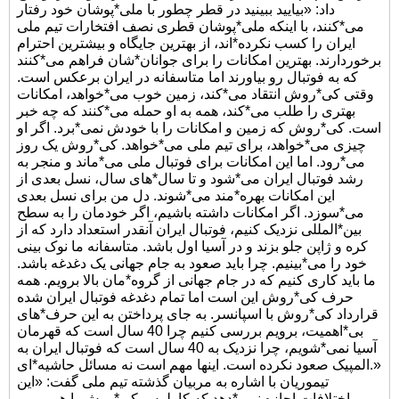
داد: «بیایید ببینید در قطر چطور با ملی*پوشان خود رفتار
می*کنند، با اینکه ملی*پوشان قطری نصف افتخارات تیم ملی
ایران را کسب نکرده*اند، از بهترین جایگاه و بیشترین احترام
برخوردارند. بهترین امکانات را برای جوانان*شان فراهم می*کنند
که به فوتبال رو بیاورند اما متاسفانه در ایران برعکس است.
وقتی کی*روش انتقاد می*کند، زمین خوب می*خواهد، امکانات
بهتری را طلب می*کند، همه به او حمله می*کنند که چه خبر
است. کی*روش که زمین و امکانات را با خودش نمی*برد. اگر او
چیزی می*خواهد، برای تیم ملی می*خواهد. کی*روش یک روز
می*رود. اما این امکانات برای فوتبال ملی می*ماند و منجر به
رشد فوتبال ایران می*شود و تا سال*های سال، نسل بعدی از
این امکانات بهره*مند می*شوند. دل من برای نسل بعدی
می*سوزد. اگر امکانات داشته باشیم، اگر خودمان را به سطح
بین*المللی نزدیک کنیم، فوتبال ایران آنقدر استعداد دارد که از
کره و ژاپن جلو بزند و در آسیا اول باشد. متاسفانه ما نوک بینی
خود را می*بینیم. چرا باید صعود به جام جهانی یک دغدغه باشد.
ما باید کاری کنیم که در جام جهانی از گروه*مان بالا برویم. همه
حرف کی*روش این است اما تمام دغدغه فوتبال ایران شده
قرارداد کی*روش با اسپانسر. به جای پرداختن به این حرف*های
بی*اهمیت، برویم بررسی کنیم چرا 40 سال است که قهرمان
آسیا نمی*شویم، چرا نزدیک به 40 سال است که فوتبال ایران به
المپیک صعود نکرده است. اینها مهم است نه مسائل حاشیه*ای.»
تیموریان با اشاره به مربیان گذشته تیم ملی گفت: «این
اختلافات اجازه نمی*دهد که کارلوس کی*روش یا هر مربی