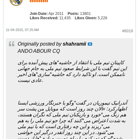
Join Date:
Apr 2011
Posts:
13801
Likes Received:
11,435
Likes Given:
5,226
11-04-2015, 07:25 AM
#6018
Originally posted by
shahramii
ANDO ABOUR CQ
کاپیتان تیم ملی با انتقاد از حاشیه*های پیش آمده برای
این تیم گفت با این شرایط صعود تیم ملی به جام جهانی
ناممکن است. او تاکید دارد که حاشیه*سازی*های اخیر
عادی نیست.
آندرانیک تیموریان در گفت*وگو با خبرنگار ورزشی ایسنا
اظهارکرد: «الان چند روز است که موبایل من پشت سر
هم زنگ می*خورد و بازیکنان تیم ملی که نگران هستند،
به شدت اعتراض می*کنند که چرا جو تیم ملی را به هم
می*ریزند و این چه رفتاری است که با تیم ملی
می*شود. در این چند روز آنقدر درگیر این حواشی
شده*ام که تمرکزم را برای تمرین و بازی*ها از دست