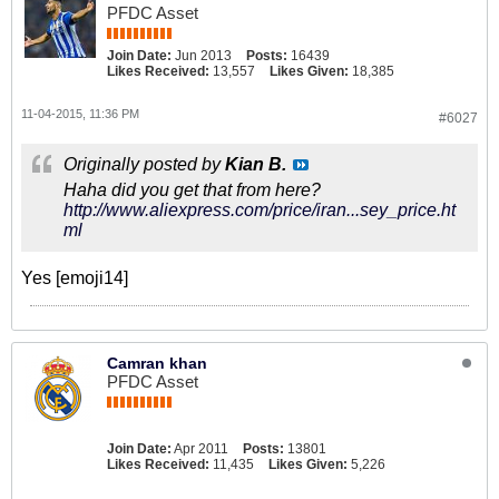
PFDC Asset
Join Date:
Jun 2013
Posts:
16439
Likes Received:
13,557
Likes Given:
18,385
11-04-2015, 11:36 PM
#6027
Originally posted by
Kian B.
Haha did you get that from here?
http://www.aliexpress.com/price/iran...sey_price.ht
ml
Yes [emoji14]
Camran khan
PFDC Asset
Join Date:
Apr 2011
Posts:
13801
Likes Received:
11,435
Likes Given:
5,226