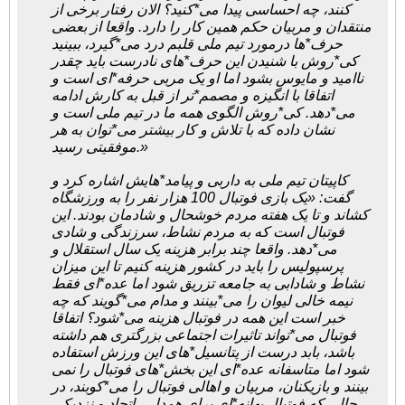
کنند، چه احساسی پیدا می*کنید؟ الان رفتار برخی از
منتقدان و مربیان حکم همین کار را دارد. واقعا از بعضی
حرف*ها درمورد تیم ملی قلبم درد می*گیرد، ببینید
کی*روش با شنیدن این حرف*های نادرست باید چقدر
ناامید و مایوس بشود اما او یک مربی حرفه*ای است و
اتفاقا با انگیزه و مصمم*تر از قبل به کارش ادامه
می*دهد. کی*روش الگوی همه ما در تیم ملی است و
نشان داده که با تلاش و کار بیشتر می*توان به هر
موفقیتی رسید.»
کاپیتان تیم ملی به داربی و پیامد*هایش اشاره کرد و
گفت: «یک بازی فوتبال 100 هزار نفر را به ورزشگاه
کشاند و تا یک هفته مردم خوشحال و شادمان بودند. این
فوتبال است که به مردم نشاط، سرزندگی و شادی
می*دهد. واقعا چند برابر هزینه یک سال استقلال و
پرسپولیس را باید در کشور هزینه کنیم تا این میزان
نشاط و شادابی به جامعه تزریق شود اما عده*ای فقط
نیمه خالی لیوان را می*بینند و مدام می*گویند که چه
خبر است این همه در فوتبال هزینه می*شود؟ اتفاقا
فوتبال می*تواند تاثیرات اجتماعی بزرگتری هم داشته
باشد، بابد درست از پتانسیل*های این ورزش استفاده
شود اما متاسفانه عده*ای این بخش*های فوتبال را نمی
بینند و بازیکنان، مربیان و اهالی فوتبال را می*کوبند، در
حالی که فوتبال بهانه*ای برای همدلی، اتحاد و نزدیکی