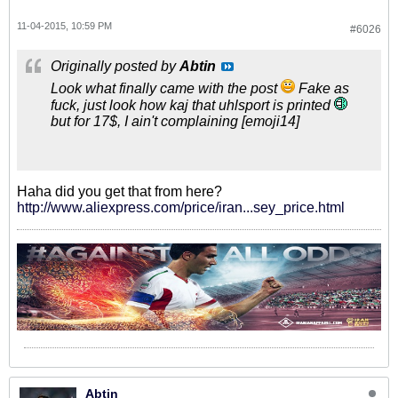
11-04-2015, 10:59 PM
#6026
Originally posted by
Abtin
Look what finally came with the post
Fake as
fuck, just look how kaj that uhlsport is printed
but for 17$, I ain't complaining [emoji14]
Haha did you get that from here?
http://www.aliexpress.com/price/iran...sey_price.html
Abtin