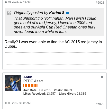
11-05-2015, 12:45 AM
#6028
Originally posted by
Karimi 8
That uhlsport tho "rofl: hahah. Man I wish I could
get a hold of a red jersey, I loved the 2006 red
ones and our Asia Cup Red Cheetah ones but I
never found them while in Iran.
Really? I was even able to find the AC 2015 red jersey in
Dubai..
Abtin
PFDC Asset
Join Date:
Jun 2013
Posts:
16439
Likes Received:
13,557
Likes Given:
18,385
11-05-2015, 05:02 AM
#6029