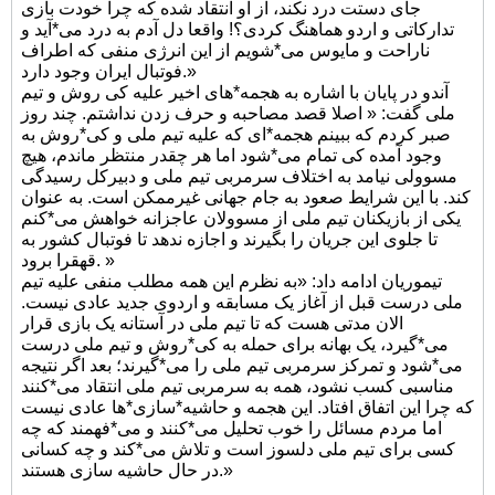
جای دستت درد نکند، از او انتقاد شده که چرا خودت بازی
تدارکاتی و اردو هماهنگ کردی؟! واقعا دل آدم به درد می*آید و
ناراحت و مایوس می*شویم از این انرژی منفی که اطراف
فوتبال ایران وجود دارد.»
آندو در پایان با اشاره به هجمه*های اخیر علیه کی روش و تیم
ملی گفت: « اصلا قصد مصاحبه و حرف زدن نداشتم. چند روز
صبر کردم که ببینم هجمه*ای که علیه تیم ملی و کی*روش به
وجود آمده کی تمام می*شود اما هر چقدر منتظر ماندم، هیچ
مسوولی نیامد به اختلاف سرمربی تیم ملی و دبیرکل رسیدگی
کند. با این شرایط صعود به جام جهانی غیرممکن است. به عنوان
یکی از بازیکنان تیم ملی از مسوولان عاجزانه خواهش می*کنم
تا جلوی این جریان را بگیرند و اجازه ندهد تا فوتبال کشور به
قهقرا برود. »
تیموریان ادامه داد: «به نظرم این همه مطلب منفی علیه تیم
ملی درست قبل از آغاز یک مسابقه و اردوی جدید عادی نیست.
الان مدتی هست که تا تیم ملی در آستانه یک بازی قرار
می*گیرد، یک بهانه برای حمله به کی*روش و تیم ملی درست
می*شود و تمرکز سرمربی تیم ملی را می*گیرند؛ بعد اگر نتیجه
مناسبی کسب نشود، همه به سرمربی تیم ملی انتقاد می*کنند
که چرا این اتفاق افتاد. این هجمه و حاشیه*سازی*ها عادی نیست
اما مردم مسائل را خوب تحلیل می*کنند و می*فهمند که چه
کسی برای تیم ملی دلسوز است و تلاش می*کند و چه کسانی
در حال حاشیه سازی هستند.»