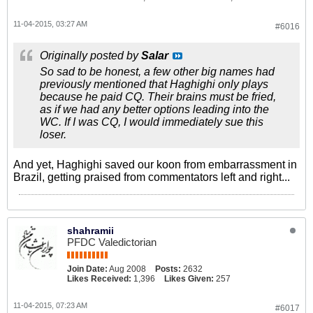
11-04-2015, 03:27 AM
#6016
Originally posted by
Salar
So sad to be honest, a few other big names had
previously mentioned that Haghighi only plays
because he paid CQ. Their brains must be fried,
as if we had any better options leading into the
WC. If I was CQ, I would immediately sue this
loser.
And yet, Haghighi saved our koon from embarrassment in
Brazil, getting praised from commentators left and right...
shahramii
PFDC Valedictorian
Join Date:
Aug 2008
Posts:
2632
Likes Received:
1,396
Likes Given:
257
11-04-2015, 07:23 AM
#6017