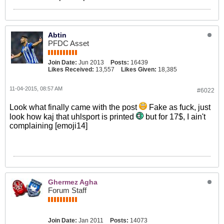
Abtin
PFDC Asset
Join Date:
Jun 2013
Posts:
16439
Likes Received:
13,557
Likes Given:
18,385
11-04-2015, 08:57 AM
#6022
Look what finally came with the post
Fake as fuck, just
look how kaj that uhlsport is printed
but for 17$, I ain't
complaining [emoji14]
Ghermez Agha
Forum Staff
Join Date:
Jan 2011
Posts:
14073