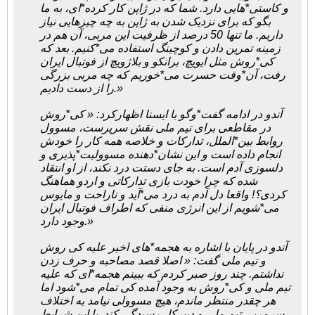
و کاستی*هایی دارد. شما که در ژاپن کار کرده*ای، به ما
بگو که برای نزدیک شدن به ژاپن به چه چیزهایی نیاز
داریم. ما تنها 50 درصد از ظرفیت این مربی، آن هم در
زمینه تمرین دادن و کوچینگ استفاده می*کنیم. بعد که
کی*روش مثل ایویچ، برانکو و بلاژویچ از فوتبال ایران
رفت، آن*وقت حسرت می*خوریم که چه مربی بزرگی
را از دست دادیم.»
آندو در ادامه گفت*وگو با ایسنا اظهارکرد: « کی*روش
در مقاطعی برای تیم ملی نقش سرپرست، مسوول
روابط بین*الملل، تدارکات و خلاصه همه کار را خودش
انجام داده است و این نشان*دهنده مسوولیت*پذیری و
دلسوزی آدم است. به جای دستت درد نکند، از او انتقاد
شده که چرا خودت بازی تدارکاتی و اردو هماهنگ
کردی؟! واقعا دل آدم به درد می*آید و ناراحت و مایوس
می*شویم از این انرژی منفی که اطراف فوتبال ایران
وجود دارد.»
آندو در پایان با اشاره به هجمه*های اخیر علیه کی روش
و تیم ملی گفت: « اصلا قصد مصاحبه و حرف زدن
نداشتم. چند روز صبر کردم که ببینم هجمه*ای که علیه
تیم ملی و کی*روش به وجود آمده کی تمام می*شود اما
هر چقدر منتظر ماندم، هیچ مسوولی نیامد به اختلاف
سرمربی تیم ملی و دبیرکل رسیدگی کند. با این شرایط