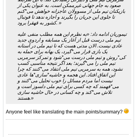
صعود به جام جهانی غیرممکن است. به عنوان یکی از
بازیکنان تیم ملی از مسوولان عاجزانه خواهش می*کنم
تا جلوی این جریان را بگیرند و اجازه ندهد تا فوتبال
کشور به قهقرا برود. »
تیموریان ادامه داد: «به نظرم این همه مطلب منفی علیه
تیم ملی درست قبل از آغاز یک مسابقه و اردوی جدید
عادی نیست. الان مدتی هست که تا تیم ملی در آستانه
یک بازی قرار می*گیرد، یک بهانه برای حمله به
کی*روش و تیم ملی درست می*شود و تمرکز سرمربی
تیم ملی را می*گیرند؛ بعد اگر نتیجه مناسبی کسب
نشود، همه به سرمربی تیم ملی انتقاد می*کنند که چرا
این اتفاق افتاد. این هجمه و حاشیه*سازی*ها عادی
نیست اما مردم مسائل را خوب تحلیل می*کنند و
می*فهمند که چه کسی برای تیم ملی دلسوز است و
تلاش می*کند و چه کسانی در حال حاشیه سازی
هستند.»
Anyone feel like translating the main points/summary?