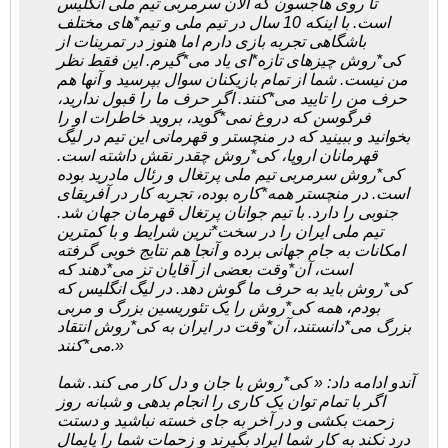
تا روی هاجسون که الان سرمربی تیم ملی انگلیس
است. با اینکه 10 سال در تیم ملی و تیم*های مختلف
باشگاهی تجربه بازی دارم اما هنوز در تمرینات از
کی*روش چیزهای تازه*ای یاد می*گیرم. این فقط نظر
من نیست. شما از تمام بازیکنان سوال بپرسید و آنها هم
حرف من را تایید می*کنند. اگر حرف ما را قبول ندارید،
فرگوسن که دروغ نمی*گوید، بروید خاطرات او را
بخوانید و ببینید که در منچستر و قهرمانی این تیم در لیگ
قهرمانان اروپا، کی*روش چقدر نقش داشته است.
کی*روش سرمربی تیم ملی پرتغال و رئال مادرید بوده
است. در منچستر همه*کاره بوده، تجربه کار در آفریقای
جنوبی را دارد. با تیم جوانان پرتغال قهرمان جهان شد.
تیم ملی ایران را در سخت*ترین شرایط و با کمترین
امکانات به جام جهانی برده و آنجا هم نتایج خوبی گرفته
است، آن*وقت بعضی از آقایان تز می*دهند که
کی*روش باید به حرف ما گوش دهد. در لیگ انگلیس که
بودم، همه کی*روش را یک تئوریسین بزرگ و مربی
بزرگ می*دانستند، آن*وقت در ایران به کی*روش انتقاد
می*کنند.»
آندو ادامه داد: « کی*روش با جان و دل کار می کند. شما
اگر با تمام توان یک کاری را انجام بدهی و شبانه روز
زحمت بکشی و در آخر به جای خسته نباشید و دستت
درد نکند به کار شما ایراد بگیرند و زحمات شما را پایمال