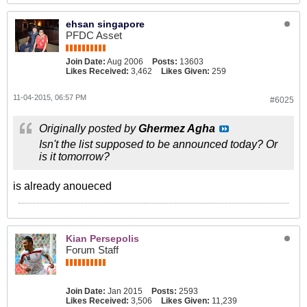
ehsan singapore
PFDC Asset
Join Date:
Aug 2006
Posts:
13603
Likes Received:
3,462
Likes Given:
259
11-04-2015, 06:57 PM
#6025
Originally posted by
Ghermez Agha
Isn't the list supposed to be announced today? Or
is it tomorrow?
is already anoueced
Kian Persepolis
Forum Staff
Join Date:
Jan 2015
Posts:
2593
Likes Received:
3,506
Likes Given:
11,239