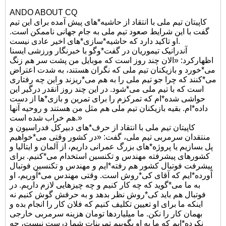
ANDO ABOUT CQ
کاپیتان تیم ملی با انتقاد از حاشیه*های پیش آمده برای این تیم
گفت با این شرایط صعود تیم ملی به جام جهانی ناممکن است.
او تاکید دارد که حاشیه*سازی*های اخیر عادی نیست.
آندرانیک تیموریان در گفت*وگو با خبرنگار ورزشی ایسنا
اظهارکرد: «الان چند روز است که موبایل من پشت سر هم زنگ
می*خورد و بازیکنان تیم ملی که نگران هستند، به شدت اعتراض
می*کنند که چرا جو تیم ملی را به هم می*ریزند و این چه رفتاری
است که با تیم ملی می*شود. در این چند روز آنقدر درگیر این
حواشی شده*ام که تمرکزم را برای تمرین و بازی*ها از دست
داده*ام. بقیه بازیکنان تیم ملی هم مثل من هستند و روحیه آنها
هم خراب شده است.»
کاپیتان تیم ملی با انتقاد از حرف*های دبیرکل فدراسیون و
منتقدان سرمربی تیم ملی، گفت: «در کشور وقتی می*خواهیم
پل بسازیم یا پروژه*های بزرگ عمرانی داریم، از آلمان و ایتالیا و
کشورهای پیشرفته مهندس و تکنسین استخدام می*کنیم. برای
پیشرفت فوتبال کشور هم رفته*ایم و مهندس و تکنسین فوتبال
آورده*ایم که آقای کی*روش است. وقتی مهندس می*آوریم، او
به ما می*گوید که چه کار کنیم و چه چیزهایی لازم داریم. در
فوتبال هم باید کی*روش نظر بدهد و به حرفش گوش کنیم نه
اینکه ما برای او تعیین تکلیف کنیم که فلان کار را انجام بده و
بهمان کار را نکن. ما میلیاردها تومان هزینه سرمربی خارجی
نکرده*ایم که ما به او بگوییم تمرینات شما درست نیست، چه