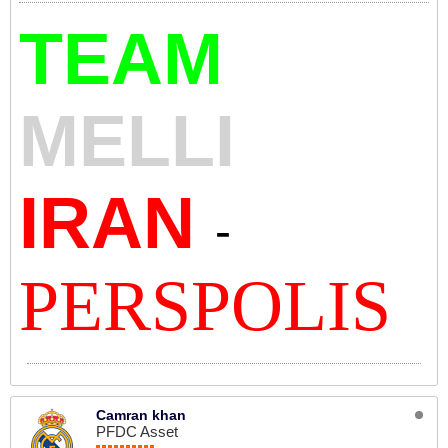
TEAM
MELLI
IRAN
-
PERSPOLIS
Camran khan
PFDC Asset