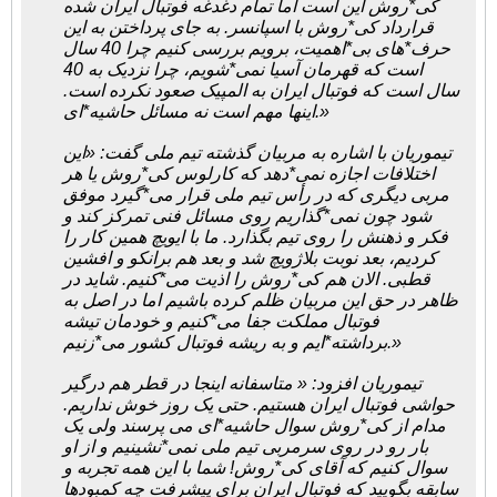
کی*روش این است اما تمام دغدغه فوتبال ایران شده
قرارداد کی*روش با اسپانسر. به جای پرداختن به این
حرف*های بی*اهمیت، برویم بررسی کنیم چرا 40 سال
است که قهرمان آسیا نمی*شویم، چرا نزدیک به 40
سال است که فوتبال ایران به المپیک صعود نکرده است.
اینها مهم است نه مسائل حاشیه*ای.»
تیموریان با اشاره به مربیان گذشته تیم ملی گفت: «این
اختلافات اجازه نمی*دهد که کارلوس کی*روش یا هر
مربی دیگری که در رأس تیم ملی قرار می*گیرد موفق
شود چون نمی*گذاریم روی مسائل فنی تمرکز کند و
فکر و ذهنش را روی تیم بگذارد. ما با ایویچ همین کار را
کردیم، بعد نوبت بلاژویچ شد و بعد هم برانکو و افشین
قطبی. الان هم کی*روش را اذیت می*کنیم. شاید در
ظاهر در حق این مربیان ظلم کرده باشیم اما در اصل به
فوتبال مملکت جفا می*کنیم و خودمان تیشه
برداشته*ایم و به ریشه فوتبال کشور می*زنیم.»
تیموریان افزود: « متاسفانه اینجا در قطر هم درگیر
حواشی فوتبال ایران هستیم. حتی یک روز خوش نداریم.
مدام از کی*روش سوال حاشیه*ای می پرسند ولی یک
بار رو در روی سرمربی تیم ملی نمی*نشینیم و از او
سوال کنیم که آقای کی*روش! شما با این همه تجربه و
سابقه بگویید که فوتبال ایران برای پیشرفت چه کمبودها