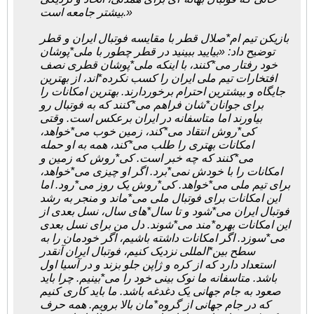
بیشتر جامعه است.»
بازیکن تیم ام*صلال قطر با مقایسه فوتبال ایران و قطر
توضیح داد: «بیایید ببینید در قطر چطور با ملی*پوشان
خود رفتار می*کنند، با اینکه ملی*پوشان قطری نصف
افتخارات تیم ملی ایران را کسب نکرده*اند، از بهترین
جایگاه و بیشترین احترام برخوردارند. بهترین امکانات را
برای جوانان*شان فراهم می*کنند که به فوتبال رو
بیاورند اما متاسفانه در ایران برعکس است. وقتی
کی*روش انتقاد می*کند، زمین خوب می*خواهد،
امکانات بهتری را طلب می*کند، همه به او حمله
می*کنند که چه خبر است. کی*روش که زمین و
امکانات را با خودش نمی*برد. اگر او چیزی می*خواهد،
برای تیم ملی می*خواهد. کی*روش یک روز می*رود. اما
این امکانات برای فوتبال ملی می*ماند و منجر به رشد
فوتبال ایران می*شود و تا سال*های سال، نسل بعدی از
این امکانات بهره*مند می*شوند. دل من برای نسل بعدی
می*سوزد. اگر امکانات داشته باشیم، اگر خودمان را به
سطح بین*المللی نزدیک کنیم، فوتبال ایران آنقدر
استعداد دارد که از کره و ژاپن جلو بزند و در آسیا اول
باشد. متاسفانه ما نوک بینی خود را می*بینیم. چرا باید
صعود به جام جهانی یک دغدغه باشد. ما باید کاری کنیم
که در جام جهانی از گروه*مان بالا برویم. همه حرف