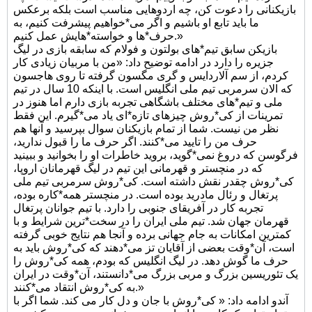
بازیکنانی را دعوت کن، چه اردوهایی مناسب است بلکه برعکس
ما باید تابع او باشیم و اگر می*خواهیم پیشرفت کنیم، به
حرف*ها و خواسته*هایش عمل کنیم.»
بازیکن سابق تیم*های بولتون و فولام که سابقه بازی در لیگ
جزیره را دارد در ادامه توضیح داد: «من با مربیان زیادی کار
کردم، از سم آلاردایس و گری مگسون گرفته تا روی هاجسون
که الان سرمربی تیم ملی انگلیس است. با اینکه 10 سال در تیم
ملی و تیم*های مختلف باشگاهی تجربه بازی دارم اما هنوز در
تمرینات از کی*روش چیزهای تازه*ای یاد می*گیرم. این فقط
نظر من نیست. شما از تمام بازیکنان سوال بپرسید و آنها هم
حرف من را تایید می*کنند. اگر حرف ما را قبول ندارید،
فرگوسن که دروغ نمی*گوید، بروید خاطرات او را بخوانید و ببینید
که در منچستر و قهرمانی این تیم در لیگ قهرمانان اروپا،
کی*روش چقدر نقش داشته است. کی*روش سرمربی تیم ملی
پرتغال و رئال مادرید بوده است. در منچستر همه*کاره بوده،
تجربه کار در آفریقای جنوبی را دارد. با تیم جوانان پرتغال
قهرمان جهان شد. تیم ملی ایران را در سخت*ترین شرایط و با
کمترین امکانات به جام جهانی برده و آنجا هم نتایج خوبی گرفته
است، آن*وقت بعضی از آقایان تز می*دهند که کی*روش باید به
حرف ما گوش دهد. در لیگ انگلیس که بودم، همه کی*روش را
یک تئوریسین بزرگ و مربی بزرگ می*دانستند، آن*وقت در ایران
به کی*روش انتقاد می*کنند.»
آندو ادامه داد: « کی*روش با جان و دل کار می کند. شما اگر با