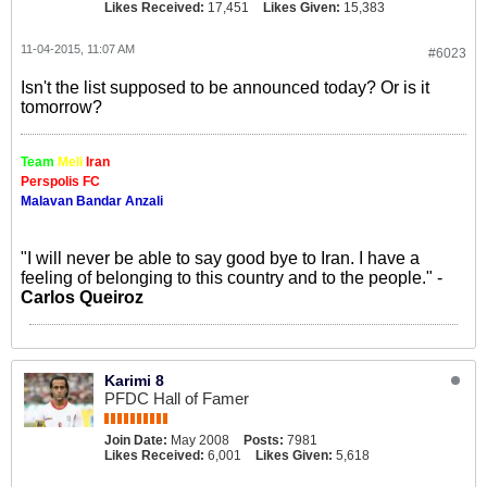
Likes Received:
17,451
Likes Given:
15,383
11-04-2015, 11:07 AM
#6023
Isn't the list supposed to be announced today? Or is it
tomorrow?
Team
Meli
Iran
Perspolis FC
Malavan Bandar Anzali
"I will never be able to say good bye to Iran. I have a
feeling of belonging to this country and to the people." -
Carlos Queiroz
Karimi 8
PFDC Hall of Famer
Join Date:
May 2008
Posts:
7981
Likes Received:
6,001
Likes Given:
5,618