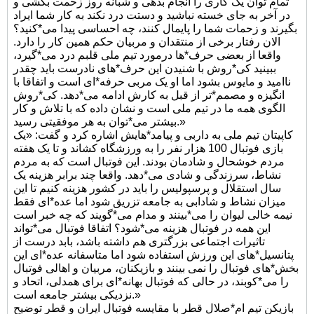
تمام توان یک کاری را انجام بدهی و شبانه روز زحمت بکشی و
در آخر به جای خسته نباشید و دستت درد نکند به کار شما ایراد
بگیرند و زحمات شما را پایمال کنند، چه احساسی پیدا می*کنید؟
الان رفتار برخی از منتقدان و مربیان حکم همین کار را دارد.
واقعا از بعضی حرف*ها درمورد تیم ملی قلبم درد می*گیرد،
ببینید کی*روش با شنیدن این حرف*های نادرست باید چقدر
ناامید و مایوس بشود اما او یک مربی حرفه*ای است و اتفاقا با
انگیزه و مصمم*تر از قبل به کارش ادامه می*دهد. کی*روش
الگوی همه ما در تیم ملی است و نشان داده که با تلاش و کار
بیشتر می*توان به هر موفقیتی رسید.»
کاپیتان تیم ملی به داربی و پیامد*هایش اشاره کرد و گفت: «یک
بازی فوتبال 100 هزار نفر را به ورزشگاه کشاند و تا یک هفته
مردم خوشحال و شادمان بودند. این فوتبال است که به مردم
نشاط، سرزندگی و شادی می*دهد. واقعا چند برابر هزینه یک
سال استقلال و پرسپولیس را باید در کشور هزینه کنیم تا این
میزان نشاط و شادابی به جامعه تزریق شود اما عده*ای فقط
نیمه خالی لیوان را می*بینند و مدام می*گویند که چه خبر است
این همه در فوتبال هزینه می*شود؟ اتفاقا فوتبال می*تواند
تاثیرات اجتماعی بزرگتری هم داشته باشد، بابد درست از
پتانسیل*های این ورزش استفاده شود اما متاسفانه عده*ای این
بخش*های فوتبال را نمی بینند و بازیکنان، مربیان و اهالی فوتبال
را می*کوبند، در حالی که فوتبال بهانه*ای برای همدلی، اتحاد و
نزدیکی بیشتر جامعه است.»
بازیکن تیم ام*صلال قطر با مقایسه فوتبال ایران و قطر توضیح