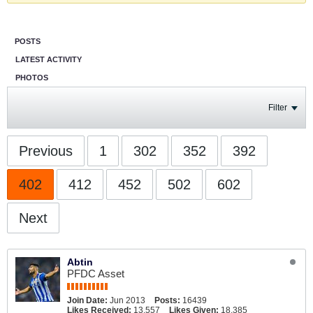
POSTS
LATEST ACTIVITY
PHOTOS
Filter
Previous
1
302
352
392
402
412
452
502
602
Next
Abtin
PFDC Asset
Join Date:
Jun 2013
Posts:
16439
Likes Received:
13,557
Likes Given:
18,385