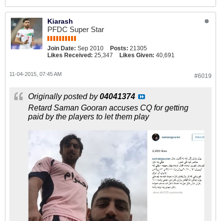
Kiarash
PFDC Super Star
Join Date:
Sep 2010
Posts:
21305
Likes Received:
25,347
Likes Given:
40,691
11-04-2015, 07:45 AM
#6019
Originally posted by
04041374
Retard Saman Gooran accuses CQ for getting
paid by the players to let them play