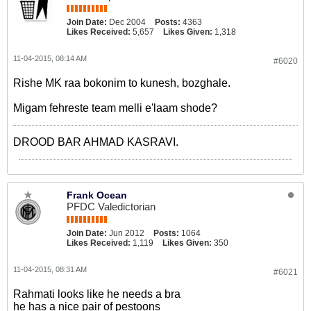
Join Date:
Dec 2004
Posts:
4363
Likes Received:
5,657
Likes Given:
1,318
11-04-2015, 08:14 AM
#6020
Rishe MK raa bokonim to kunesh, bozghale.
Migam fehreste team melli e'laam shode?
DROOD BAR AHMAD KASRAVI.
Frank Ocean
PFDC Valedictorian
Join Date:
Jun 2012
Posts:
1064
Likes Received:
1,119
Likes Given:
350
11-04-2015, 08:31 AM
#6021
Rahmati looks like he needs a bra
he has a nice pair of pestoons