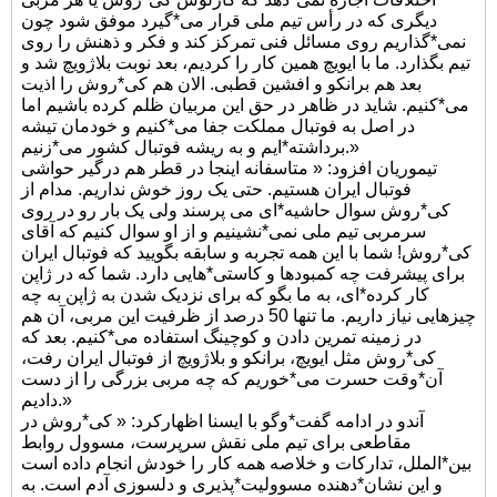
دیگری که در رأس تیم ملی قرار می*گیرد موفق شود چون
نمی*گذاریم روی مسائل فنی تمرکز کند و فکر و ذهنش را روی
تیم بگذارد. ما با ایویچ همین کار را کردیم، بعد نوبت بلاژویچ شد و
بعد هم برانکو و افشین قطبی. الان هم کی*روش را اذیت
می*کنیم. شاید در ظاهر در حق این مربیان ظلم کرده باشیم اما
در اصل به فوتبال مملکت جفا می*کنیم و خودمان تیشه
برداشته*ایم و به ریشه فوتبال کشور می*زنیم.»
تیموریان افزود: « متاسفانه اینجا در قطر هم درگیر حواشی
فوتبال ایران هستیم. حتی یک روز خوش نداریم. مدام از
کی*روش سوال حاشیه*ای می پرسند ولی یک بار رو در روی
سرمربی تیم ملی نمی*نشینیم و از او سوال کنیم که آقای
کی*روش! شما با این همه تجربه و سابقه بگویید که فوتبال ایران
برای پیشرفت چه کمبودها و کاستی*هایی دارد. شما که در ژاپن
کار کرده*ای، به ما بگو که برای نزدیک شدن به ژاپن به چه
چیزهایی نیاز داریم. ما تنها 50 درصد از ظرفیت این مربی، آن هم
در زمینه تمرین دادن و کوچینگ استفاده می*کنیم. بعد که
کی*روش مثل ایویچ، برانکو و بلاژویچ از فوتبال ایران رفت،
آن*وقت حسرت می*خوریم که چه مربی بزرگی را از دست
دادیم.»
آندو در ادامه گفت*وگو با ایسنا اظهارکرد: « کی*روش در
مقاطعی برای تیم ملی نقش سرپرست، مسوول روابط
بین*الملل، تدارکات و خلاصه همه کار را خودش انجام داده است
و این نشان*دهنده مسوولیت*پذیری و دلسوزی آدم است. به