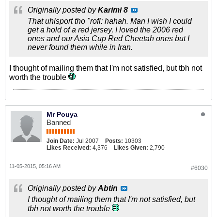
Originally posted by
Karimi 8
That uhlsport tho "rofl: hahah. Man I wish I could
get a hold of a red jersey, I loved the 2006 red
ones and our Asia Cup Red Cheetah ones but I
never found them while in Iran.
I thought of mailing them that I'm not satisfied, but tbh not
worth the trouble
Mr Pouya
Banned
Join Date:
Jul 2007
Posts:
10303
Likes Received:
4,376
Likes Given:
2,790
11-05-2015, 05:16 AM
#6030
Originally posted by
Abtin
I thought of mailing them that I'm not satisfied, but
tbh not worth the trouble