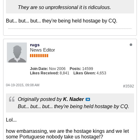
They are so unprofessional it is ridiculous.
But... but... but... they're being held hostage by CQ.
rugs
News Editor
Join Date:
Nov 2006
Posts:
14599
Likes Received:
8,841
Likes Given:
4,653
04-19-2015, 09:08 AM
#3592
Originally posted by
K. Nader
But... but... but... they're being held hostage by CQ.
Lol...
how embarrassing, we are the hostage kings and we let
some Portuguese nobody take us hostage!?