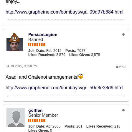
enjoy...
http://www.grapheine.com/bombaytv/gr...09d97b684.html
PersianLegion
Banned
Join Date:
Feb 2015
Posts:
7027
Likes Received:
3,579
Likes Given:
3,575
04-19-2015, 09:58 PM
#3598
Asadi and Ghalenoi arrangements!
http://www.grapheine.com/bombaytv/gr...50e8e38d9.html
golffan
Senior Member
Join Date:
Apr 2005
Posts:
201
Likes Received:
218
Likes Given:
0