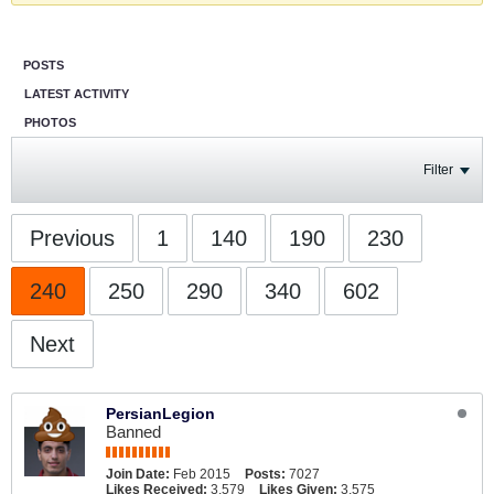
POSTS
LATEST ACTIVITY
PHOTOS
Filter
Previous
1
140
190
230
240
250
290
340
602
Next
PersianLegion
Banned
Join Date:
Feb 2015
Posts:
7027
Likes Received:
3,579
Likes Given:
3,575