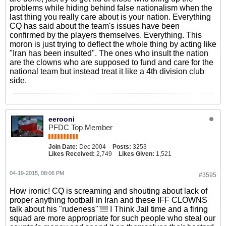
problems while hiding behind false nationalism when the
last thing you really care about is your nation. Everything
CQ has said about the team's issues have been
confirmed by the players themselves. Everything. This
moron is just trying to deflect the whole thing by acting like
"Iran has been insulted". The ones who insult the nation
are the clowns who are supposed to fund and care for the
national team but instead treat it like a 4th division club
side.
eerooni
PFDC Top Member
Join Date:
Dec 2004
Posts:
3253
Likes Received:
2,749
Likes Given:
1,521
04-19-2015, 08:06 PM
#3595
How ironic! CQ is screaming and shouting about lack of
proper anything football in Iran and these IFF CLOWNS
talk about his "rudeness"'!!!! I Think Jail time and a firing
squad are more appropriate for such people who steal our