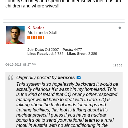
country's money and spend it on themselves their bastard
children and whore wives!!
K. Nader
Multimedia Staff
Join Date:
Oct 2007
Posts:
4477
Likes Received:
5,782
Likes Given:
2,389
04-19-2015, 08:27 PM
#3596
Originally posted by
xerexes
This system is so hopelessly backward it would be
actually hilarious if it wasn't in my homeland. This
is the kind of retard that CQ or any other respected
manager would have to deal with in Iran. CQ is
talking about the lack of funds for camps and
training facilities, this fool is talking about IR's
nuclear project! I guess if you have a nuclear
bomb it's ok to send your national team to a rural
motel in Austria with no air conditioning in the