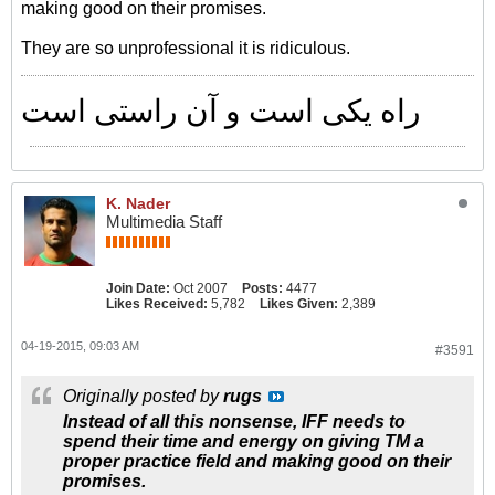
making good on their promises.
They are so unprofessional it is ridiculous.
راه یکی است و آن راستی است
K. Nader
Multimedia Staff
Join Date:
Oct 2007
Posts:
4477
Likes Received:
5,782
Likes Given:
2,389
04-19-2015, 09:03 AM
#3591
Originally posted by
rugs
Instead of all this nonsense, IFF needs to
spend their time and energy on giving TM a
proper practice field and making good on their
promises.