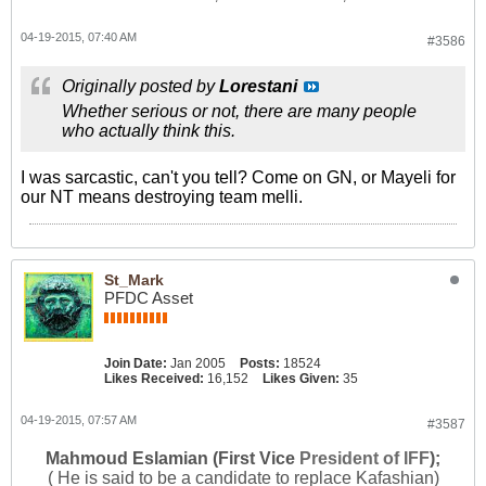
04-19-2015, 07:40 AM
#3586
Originally posted by
Lorestani
Whether serious or not, there are many people
who actually think this.
I was sarcastic, can't you tell? Come on GN, or Mayeli for
our NT means destroying team melli.
St_Mark
PFDC Asset
Join Date:
Jan 2005
Posts:
18524
Likes Received:
16,152
Likes Given:
35
04-19-2015, 07:57 AM
#3587
Mahmoud Eslamian (First Vice
President of IFF
);
( He is said to be a candidate to replace Kafashian)