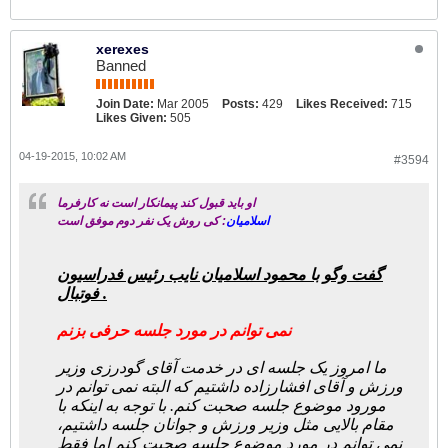
xerexes
Banned
Join Date:
Mar 2005
Posts:
429
Likes Received:
715
Likes Given:
505
04-19-2015, 10:02 AM
#3594
او باید قبول کند پیمانکار است نه کارفرما
اسلامیان
: کی روش یک نفر دوم موفق است
گفت وگو با
محمود اسلامیان نایب رئیس فدراسیون
فوتبال .
نمی توانم در مورد جلسه حرفی بزنم
ما امروز یک جلسه ای در خدمت آقای گودرزی وزیر
ورزش و آقای افشارزاده داشتیم که البته نمی توانم در
مورود موضوع جلسه صحبت کنم. با توجه به اینکه با
مقام بالایی مثل وزیر ورزش و جوانان جلسه داشتیم،
نمی توانم در مورد موضوع جلسه صحبت کنم اما فقط