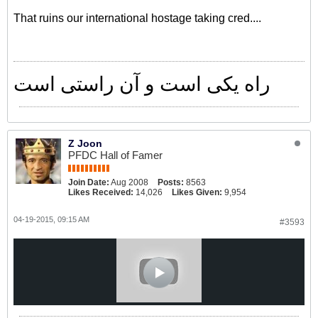
That ruins our international hostage taking cred....
راه یکی است و آن راستی است
Z Joon
PFDC Hall of Famer
Join Date:
Aug 2008
Posts:
8563
Likes Received:
14,026
Likes Given:
9,954
04-19-2015, 09:15 AM
#3593