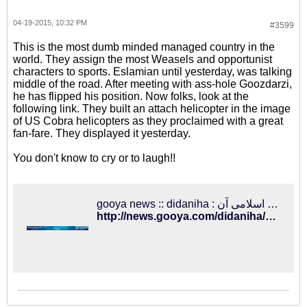
04-19-2015, 10:32 PM
#3599
This is the most dumb minded managed country in the
world. They assign the most Weasels and opportunist
characters to sports. Eslamian until yesterday, was talking
middle of the road. After meeting with ass-hole Goozdarzi,
he has flipped his position. Now folks, look at the
following link. They built an attach helicopter in the image
of US Cobra helicopters as they proclaimed with a great
fan-fare. They displayed it yesterday.
You don't know to cry or to laugh!!
gooya news :: didaniha : تصویر: مقایسه بالگرد جنگی آمریکایی کبرا با ورژن جمهوری اسلامی آن!
http://news.gooya.com/didaniha/archives/2015/04/195910.php