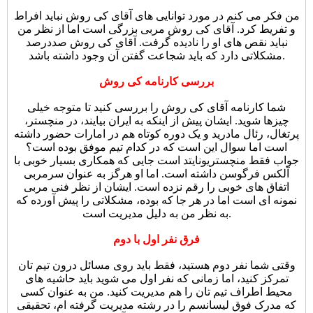
من فکر می کنم در مورد توانایی های آقای کی روش نباید افراط
و تفریط کرد. آقای کی روش مربی بزرگی است اما از نظر من
نباید نقص های او را نادیده گرفت. آقای کی روش صددرصد
مشکلاتی دارد که باید شجاعت گفتن آن وجود داشته باشد.
بررسی کارنامه کی روش
شما کارنامه آقای کی روش را بررسی کنید تا متوجه خیلی
چیزها شوید. ایشان پیش از اینکه به ایران بیایند، در منچستر،
پرتغال، رئال مادرید و یک دوره کوتاه هم در امارات حضور داشته
است اما سوال این است که در کدام تیم موفق بوده است؟
جواب فقط منچستریونایتد است جایی که همکاری بسیار خوبی با
آلکس فرگوسن داشته است. اما او هرگز به عنوان سرمربی
اتفاق های خوبی را رقم نزده است. ایشان از نظر فنی مربی
نمونه ای است اما در هر جا که بوده، مشکلاتی را پیش آورده که
به نظر من به دلیل مدیریت است.
فرق نفر اول با دوم
وقتی شما نفر دوم هستید، فقط باید روی مسائل درون تیم تان
تمرکز کنید، اما زمانی که نفر اول می شوید باید حاشیه های
محیط اطراف تیم تان را هم مدیریت کنید. من به عنوان کسی
که مدرک فوق لیسانسم را در رشته مدیریت گرفته ام، تحقیقی