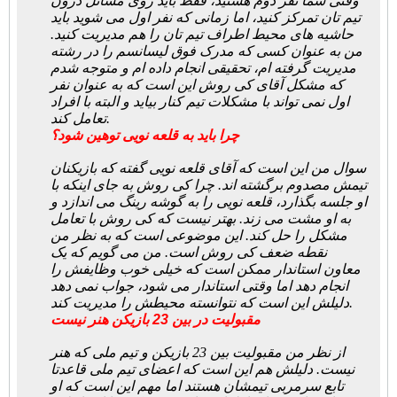
وقتی شما نفر دوم هستید، فقط باید روی مسائل درون
تیم تان تمرکز کنید، اما زمانی که نفر اول می شوید باید
حاشیه های محیط اطراف تیم تان را هم مدیریت کنید.
من به عنوان کسی که مدرک فوق لیسانسم را در رشته
مدیریت گرفته ام، تحقیقی انجام داده ام و متوجه شدم
که مشکل آقای کی روش این است که به عنوان نفر
اول نمی تواند با مشکلات تیم کنار بیاید و البته با افراد
تعامل کند.
چرا باید به قلعه نویی توهین شود؟
سوال من این است که آقای قلعه نویی گفته که بازیکنان
تیمش مصدوم برگشته اند. چرا کی روش به جای اینکه با
او جلسه بگذارد، قلعه نویی را به گوشه رینگ می اندازد و
به او مشت می زند. بهتر نیست که کی روش با تعامل
مشکل را حل کند. این موضوعی است که به نظر من
نقطه ضعف کی روش است. من می گویم که یک
معاون استاندار ممکن است که خیلی خوب وظایفش را
انجام دهد اما وقتی استاندار می شود، جواب نمی دهد
دلیلش این است که نتوانسته محیطش را مدیریت کند.
مقبولیت در بین 23 بازیکن هنر نیست
از نظر من مقبولیت بین 23 بازیکن و تیم ملی که هنر
نیست. دلیلش هم این است که اعضای تیم ملی قاعدتا
تابع سرمربی تیمشان هستند اما مهم این است که او