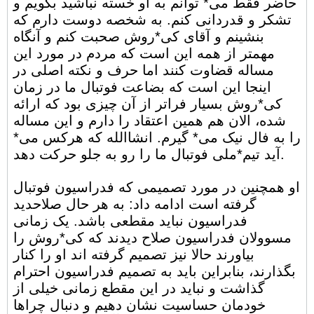
حاضر فقط می* توانم به او خسته نباشید بگویم و
تشکر و قدردانی کنم. به شخصه دوست دارم که
بنشینم و آقای کی*روش صحبت کنم و آنگاه
مهمتر از همه این است که مردم در مورد این
مساله قضاوت کنند اما حرف و نکته اصلی در
اینجا این است که بضاعت فوتبال ما در زمان
کی*روش بسیار فراتر از آن چیزی بود که ارائه
شده، الان هم همین اعتقاد را دارم و این مساله
را به فال نیک می* گیرم. انشاالله که هرکس می*
آید تیم*ملی فوتبال ما را رو به جلو حرکت دهد.
او همچنین در مورد تصمیمی که فدراسیون فوتبال
گرفته است ادامه داد: به هر حال صلاحدید
فدراسیون نباید مقطعی باشد. یک زمانی
مسوولان فدراسیون صلاح دیدند که کی*روش را
بیاورند حالا نیز تصمیم گرفته اند او را کنار
بگذارند، بنابراین باید به تصمیم فدراسیون احترام
گذاشت و نباید در این مقطع زمانی خیلی از
خودمان حساسیت نشان دهیم و دنبال چراها