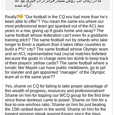
ما در زمان کی*روش بسیار فراتر از آن چیزی بود که
ارائه شده
Really?
"Our football in the CQ era had more than he's
been able to offer"? You mean the same era where our
most professional team got spanked out of the ACL two
years in a row, giving up 8 goals home and away? The
same football whose federation can't even fix a goddamn
training pitch? The same football run by retards who take
longer to finish a stadium than it takes other countries to
build a f*%* city? The same football whose Olympic team
and an ACL representative had crucial matches forfeited
because the goats in charge were too dumb to keep track
of their players' yellow cards? The same football where a
lunatic like Mayeli can have public meltdowns, go to jail
for slander and get appointed "manager" of the Olympic
team all in the same year??
Yes, shame on CQ for failing to take proper advantage of
this wealth of progress, resources and professionalism!
Shame on him for topping our WCQ group for the first time
since these donkeys came to power. Shame on him for a
four-to-one win/loss ratio. Shame on him for just beating
the 15th ranked team in the world. Shame on him for the
longest winning streak against Asians since the days