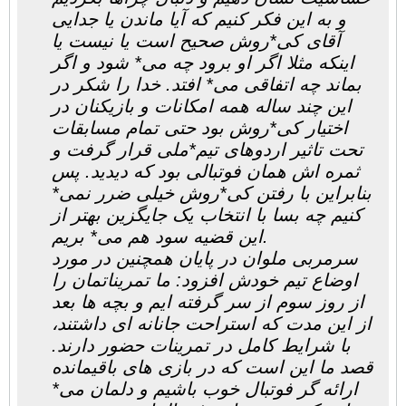
و به این فکر کنیم که آیا ماندن یا جدایی
آقای کی*روش صحیح است یا نیست یا
اینکه مثلا اگر او برود چه می* شود و اگر
بماند چه اتفاقی می* افتد. خدا را شکر در
این چند ساله همه امکانات و بازیکنان در
اختیار کی*روش بود حتی تمام مسابقات
تحت تاثیر اردوهای تیم*ملی قرار گرفت و
ثمره اش همان فوتبالی بود که دیدید. پس
بنابراین با رفتن کی*روش خیلی ضرر نمی*
کنیم چه بسا با انتخاب یک جایگزین بهتر از
این قضیه سود هم می* بریم.
سرمربی ملوان در پایان همچنین در مورد
اوضاع تیم خودش افزود: ما تمریناتمان را
از روز سوم از سر گرفته ایم و بچه ها بعد
از این مدت که استراحت جانانه ای داشتند،
با شرایط کامل در تمرینات حضور دارند.
قصد ما این است که در بازی های باقیمانده
ارائه گر فوتبال خوب باشیم و دلمان می*