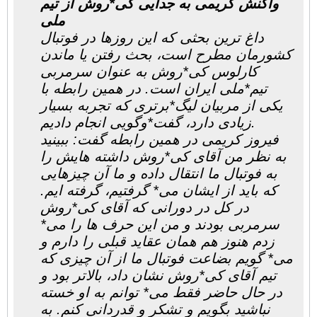
واکنش کریمی به جدایی کی*روش از تیم
ملی
داغ ترین بحثی که این روزها در فوتبال
کشورمان مطرح است، بحث رفتن یا ماندن
کارلوس کی*روش به عنوان سرمربی
تیم*ملی ایران است. در همین رابطه با
یکی از مربیان لیگ*برتری که تجربه بسیار
زیادی دارد، گفت*وگویی انجام دادیم.
فیروز کریمی در همین رابطه گفت: ببینید
به نظر من آقای کی*روش داشته هایش را
به فوتبال ما انتقال داده و ما آن چیزهایی
که باید از ایشان می* گرفتیم، گرفته ایم.
در کل در دورانی که آقای کی*روش
سرمربی بودند و من این حرف ها را می*
زدم هنوز هم همان عقاید قبلی را دارم و
می* گویم بضاعت فوتبال ما از آن چیزی که
تیم آقای کی*روش نشان داد، بالاتر بود و
در حال حاضر فقط می* توانم به او خسته
نباشید بگویم و تشکر و قدردانی کنم. به