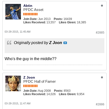
Abtin
PFDC Asset
Join Date:
Jun 2013
Posts:
16439
Likes Received:
13,557
Likes Given:
18,385
03-28-2015, 11:45 AM
#2885
Originally posted by
Z Joon
Who's the guy in the middle??
Z Joon
PFDC Hall of Famer
Join Date:
Aug 2008
Posts:
8563
Likes Received:
14,026
Likes Given:
9,954
03-28-2015, 11:47 AM
#2886