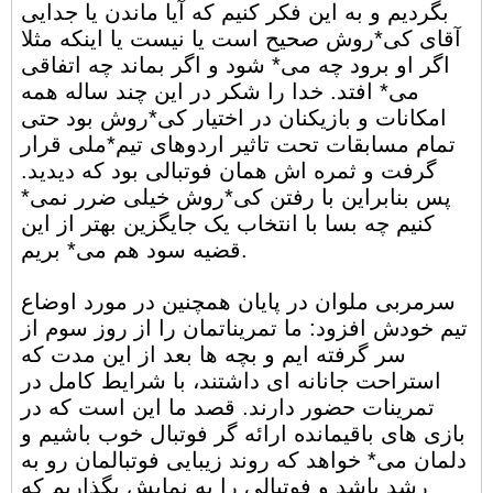
بگردیم و به این فکر کنیم که آیا ماندن یا جدایی
آقای کی*روش صحیح است یا نیست یا اینکه مثلا
اگر او برود چه می* شود و اگر بماند چه اتفاقی
می* افتد. خدا را شکر در این چند ساله همه
امکانات و بازیکنان در اختیار کی*روش بود حتی
تمام مسابقات تحت تاثیر اردوهای تیم*ملی قرار
گرفت و ثمره اش همان فوتبالی بود که دیدید.
پس بنابراین با رفتن کی*روش خیلی ضرر نمی*
کنیم چه بسا با انتخاب یک جایگزین بهتر از این
قضیه سود هم می* بریم.
سرمربی ملوان در پایان همچنین در مورد اوضاع
تیم خودش افزود: ما تمریناتمان را از روز سوم از
سر گرفته ایم و بچه ها بعد از این مدت که
استراحت جانانه ای داشتند، با شرایط کامل در
تمرینات حضور دارند. قصد ما این است که در
بازی های باقیمانده ارائه گر فوتبال خوب باشیم و
دلمان می* خواهد که روند زیبایی فوتبالمان رو به
رشد باشد و فوتبالی را به نمایش بگذاریم که