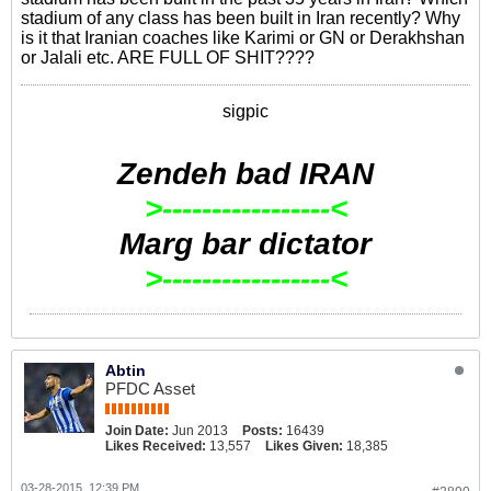
stadium of any class has been built in Iran recently? Why
is it that Iranian coaches like Karimi or GN or Derakhshan
or Jalali etc. ARE FULL OF SHIT????
sigpic
Zendeh bad IRAN
>-----------------<
Marg bar dictator
>-----------------<
Abtin
PFDC Asset
Join Date:
Jun 2013
Posts:
16439
Likes Received:
13,557
Likes Given:
18,385
03-28-2015, 12:39 PM