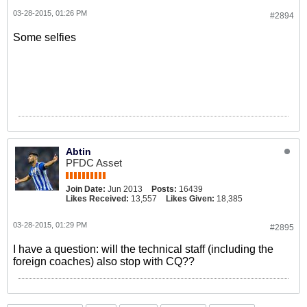
03-28-2015, 01:26 PM
#2894
Some selfies
Abtin
PFDC Asset
Join Date:
Jun 2013
Posts:
16439
Likes Received:
13,557
Likes Given:
18,385
03-28-2015, 01:29 PM
#2895
I have a question: will the technical staff (including the
foreign coaches) also stop with CQ??