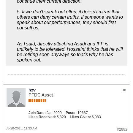
continue their current direction,
5. If we don't speak out often, it doesn't mean that
others can deny certain truths. If someone wants to
speak about out performances, they should first
consult us.
As I said, directly attaching Asadi and IFF is
unlikely to be tolerated. Hosseini thinks that he will
be retiring soon anyways so that's why he has
spoken out.
hzv
PFDC Asset
Join Date:
Jan 2009
Posts:
10687
Likes Received:
5,820
Likes Given:
6,983
03-28-2015, 11:33 AM
#2882