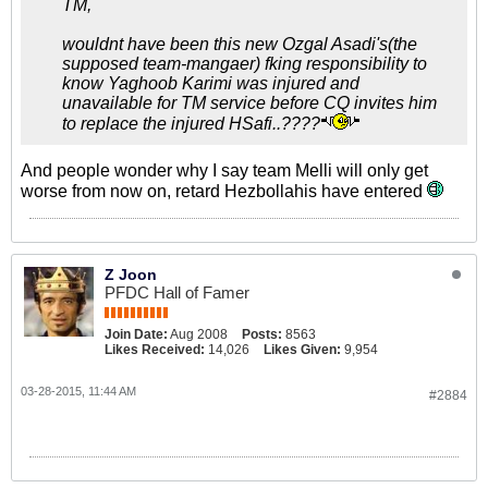
TM,
wouldnt have been this new Ozgal Asadi's(the
supposed team-mangaer) fking responsibility to
know Yaghoob Karimi was injured and
unavailable for TM service before CQ invites him
to replace the injured HSafi..????
And people wonder why I say team Melli will only get
worse from now on, retard Hezbollahis have entered
Z Joon
PFDC Hall of Famer
Join Date:
Aug 2008
Posts:
8563
Likes Received:
14,026
Likes Given:
9,954
03-28-2015, 11:44 AM
#2884