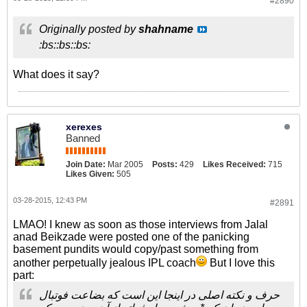
#2890
Originally posted by
shahname
:bs::bs::bs:
What does it say?
xerexes
Banned
Join Date:
Mar 2005
Posts:
429
Likes Received:
715
Likes Given:
505
03-28-2015, 12:43 PM
#2891
LMAO! I knew as soon as those interviews from Jalal
anad Beikzade were posted one of the panicking
basement pundits would copy/past something from
another perpetually jealous IPL coach
But I love this
part:
حرف و نکته اصلی در اینجا این است که بضاعت فوتبال