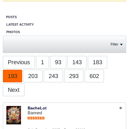
POSTS
LATEST ACTIVITY
PHOTOS
Filter
Previous
1
93
143
183
193
203
243
293
602
Next
BacheLot
Banned