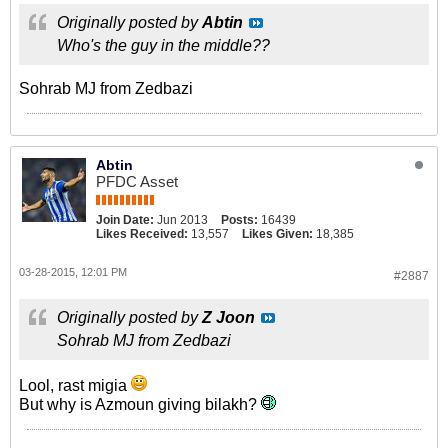
Originally posted by
Abtin
Who's the guy in the middle??
Sohrab MJ from Zedbazi
Abtin
PFDC Asset
Join Date:
Jun 2013
Posts:
16439
Likes Received:
13,557
Likes Given:
18,385
03-28-2015, 12:01 PM
#2887
Originally posted by
Z Joon
Sohrab MJ from Zedbazi
Lool, rast migia
But why is Azmoun giving bilakh?