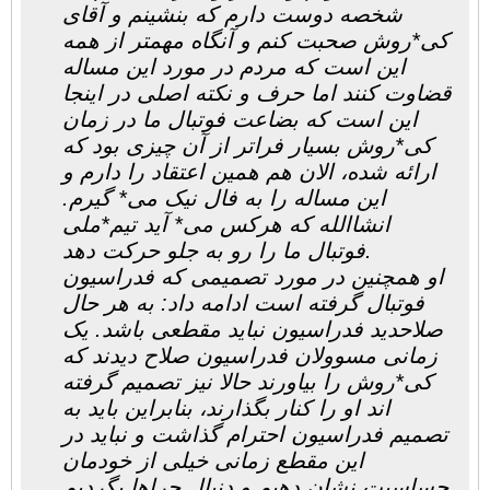
شخصه دوست دارم که بنشینم و آقای
کی*روش صحبت کنم و آنگاه مهمتر از همه
این است که مردم در مورد این مساله
قضاوت کنند اما حرف و نکته اصلی در اینجا
این است که بضاعت فوتبال ما در زمان
کی*روش بسیار فراتر از آن چیزی بود که
ارائه شده، الان هم همین اعتقاد را دارم و
این مساله را به فال نیک می* گیرم.
انشاالله که هرکس می* آید تیم*ملی
فوتبال ما را رو به جلو حرکت دهد.
او همچنین در مورد تصمیمی که فدراسیون
فوتبال گرفته است ادامه داد: به هر حال
صلاحدید فدراسیون نباید مقطعی باشد. یک
زمانی مسوولان فدراسیون صلاح دیدند که
کی*روش را بیاورند حالا نیز تصمیم گرفته
اند او را کنار بگذارند، بنابراین باید به
تصمیم فدراسیون احترام گذاشت و نباید در
این مقطع زمانی خیلی از خودمان
حساسیت نشان دهیم و دنبال چراها بگردیم