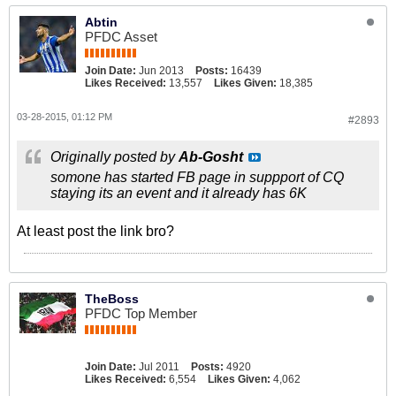
Abtin
PFDC Asset
Join Date:
Jun 2013
Posts:
16439
Likes Received:
13,557
Likes Given:
18,385
03-28-2015, 01:12 PM
#2893
Originally posted by
Ab-Gosht
somone has started FB page in suppport of CQ
staying its an event and it already has 6K
At least post the link bro?
TheBoss
PFDC Top Member
Join Date:
Jul 2011
Posts:
4920
Likes Received:
6,554
Likes Given:
4,062