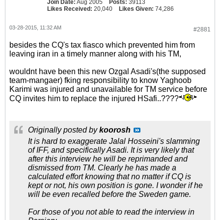
Join Date:
Aug 2005
Posts:
39113
Likes Received:
20,040
Likes Given:
74,286
03-28-2015, 11:32 AM
#2881
besides the CQ's tax fiasco which prevented him from
leaving iran in a timely manner along with his TM,
wouldnt have been this new Ozgal Asadi's(the supposed
team-mangaer) fking responsibility to know Yaghoob
Karimi was injured and unavailable for TM service before
CQ invites him to replace the injured HSafi..????
Originally posted by
koorosh
It is hard to exaggerate Jalal Hosseini's slamming
of IFF, and specifically Asadi. It is very likely that
after this interview he will be reprimanded and
dismissed from TM. Clearly he has made a
calculated effort knowing that no matter if CQ is
kept or not, his own position is gone. I wonder if he
will be even recalled before the Sweden game.
For those of you not able to read the interview in