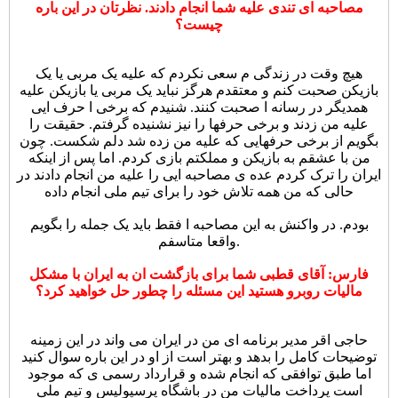
مصاحبه ای تندی علیه شما انجام دادند. نظرتان در این باره
چیست؟
هیچ وقت در زندگی م سعی نکردم که علیه یک مربی یا یک
بازیکن صحبت کنم و معتقدم هرگز نباید یک مربی یا بازیکن علیه
همدیگر در رسانه ا صحبت کنند. شنیدم که برخی ا حرف ایی
علیه من زدند و برخی حرفها را نیز نشنیده گرفتم. حقیقت را
بگویم از برخی حرفهایی که علیه من زده شد دلم شکست. چون
من با عشقم به بازیکن و مملکتم بازی کردم. اما پس از اینکه
ایران را ترک کردم عده ی مصاحبه ایی را علیه من انجام دادند در
حالی که من همه تلاش خود را برای تیم ملی انجام داده
بودم. در واکنش به این مصاحبه ا فقط باید یک جمله را بگویم
واقعا متاسفم.
فارس: آقای قطبی شما برای بازگشت ان به ایران با مشکل
مالیات روبرو هستید این مسئله را چطور حل خواهید کرد؟
حاجی اقر مدیر برنامه ای من در ایران می واند در این زمینه
توضیحات کامل را بدهد و بهتر است از او در این باره سوال کنید
اما طبق توافقی که انجام شده و قرارداد رسمی ی که موجود
است پرداخت مالیات من در باشگاه پرسپولیس و تیم ملی