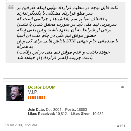
نکته قابل توجه در تنظیم قرارداد نهایی اینکه طرفین بر
سر مبلغ قرارداد مشکلی با یکدیگر ندارند
و اختلاف تنها بر سر پاداش ها و جرائمی است که
سرمربی تیم ملی باید در صورت محقق شدن یا نشدن
برخی از شرایط به آن متعهد باشند و این یعنی اینکه
حضور موفق تیم ملی در جام ملت ای آسیا
یا مقدماتی جام جهانی 2018 پاداش هایی برای کی وش
به همراه
خواهد داشت و عدم موفق تیم ملی در این رقابت ا
باعث جریمه (کسر قرارداد) او خواهد شد.
Doctor DOOM
V.I.P.
Join Date:
Dec 2004
Posts:
18803
Likes Received:
10,812
Likes Given:
10,982
09-09-2014, 06:21 AM
#191