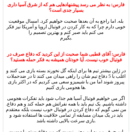
فارس: به نظر می رسد پیشنهادهایی هم که از شرق آسیا داری
بسیار جدی است؟
بله. اما راجع به آن بعدها صحبت خواهیم کرد. امسال موقعیت
خوبی دارم چرا که به کار کردن در فوتبال اروپا و آمریکا نیز فکر
می کنم باید صبر کنم و بهترین تصمیم را
بگیرم.
فارس: آقای قطبی شما صحبت از این کردید که دفاع صرف در
فوتبال خوب نیست. آیا خودتان همیشه به فکر حمله هستید؟
در ژاپن بیشتر تیم ها برای اینکه گل نخورند بسته بازی می کنند و
اغلب با 5 دفاع تیم شان را راهی میدان می کنند تا در ضدحملات
پیروز شوند اما من با شیمیزو سعی می کردیم که در اکثر بازی
ها هجومی بازی کنیم.
اگر می خواهیم فوتبال آسیا هم جذاب شود باید تفکرات هجومی
داشته باشیم. یک تیم باید با همه نفراتش هم حمله کند و هم دفاع.
من نمی گویم که دفاع کردن در فوتبال خوب نیست بلکه معتقدم
باید در یک میدان مسابقه از تمامی خلاقیت ها استفاده شود و
بازی سرعت بالایی داشته باشد.
این حرف من به این معنی نیست که من دفاع بسته را دوست