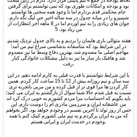
لحاظ بودجه در جمع 4 تیم پایینی قرار دارد. کارم در ژاپن سخت
بود و بودجه و امکانات طوری بود که نمی توانستم برای گرفتن
جام محکمتر قدم بردارم اما با وجود همه سختی ها توانستم
شیمیزو را در میانه جدول در سه ساله اخیر جی لیگ نگه دارم.
جوان های زیادی را به تیم آوردم اما در 6 ماهه آخر انتظارات از
من زیاد بود. 5
هفته متوالی بازی هایمان را بردیم و به بالای جدول نزدیک شدیم.
در این شرایط بود که متاسفانه بدشانسی سراغ تیم من آمد؛
مهاجم اصلی ما مصدوم شد. بهترین دفاع وسط ما نیز مصدوم
شد و هافبک باز ساز ما نیز به دلیل مشکلات خانوادگی کنار
رفت.
با این شرایط نتوانستم با قدرت قبلی به کارم ادامه دهم. در این
سه سال و نیم روزانه بیش از 12 تا 15 ساعت کار کردم. همین
کار کردن ها مرا قوی تر از قبل کرده و من مربی باتجربه تری
نسبت به قبل شدم حالا شما سوال از بازگشتم به ایران می کنید؛
باید بگویم که احساسات مرا مردم کشورم به خوبی درک کرد اند
من عاشقانه ایران و سرزمین مادری ام را دوست دارم. این
حس از روز تولد تا آخرین نفسم در وجودم خواهد بود. اگر بخواهم
که من به ایران برگردم و به تیم ملی کشورم کمک کنم با همه
وجودم در خدمت ایران و ایرانی هستم.