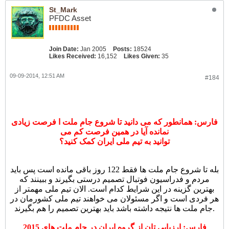
St_Mark
PFDC Asset
Join Date:
Jan 2005
Posts:
18524
Likes Received:
16,152
Likes Given:
35
09-09-2014, 12:51 AM
#184
فارس: همانطور که می دانید تا شروع جام ملت ا فرصت زیادی
نمانده آیا در همین فرصت کم می
توانید به تیم ملی ایران کمک کنید؟
بله تا شروع جام ملت ها فقط 122 روز باقی مانده است پس باید
مردم و فدراسیون فوتبال تصمیم درستی بگیرند و ببینند که
بهترین گزینه در این شرایط کدام است. الان تیم ملی مهمتر از
هر فردی است و اگر مسئولان می خواهند تیم ملی کشورمان در
جام ملت ها نتیجه داشته باشد باید بهترین تصمیم را هم بگیرند.
فارس: ارزیابی تان از گروه ایران در جام ملت های 2015