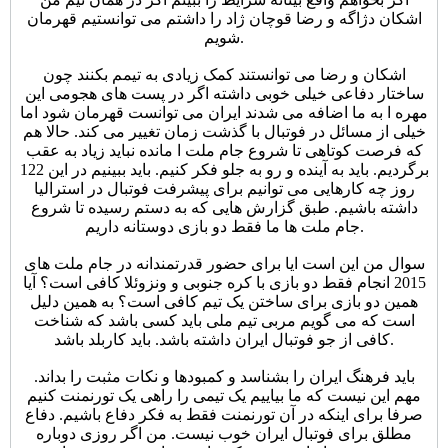
اشکان دژاگه و رضا قوچان ژاد را داشتم می توانستیم قهرمان
شویم.
اشکان و رضا می توانستند کمک زیادی به تیمم بکنند چون
ساختار دفاعی خیلی خوبی داشته اگر در پست های هجومی این
مهره ا به ما اضافه می شدند ایران می توانست قهرمان شود اما
خیلی از مسائل در فوتبال با گذشت زمان تغییر می کند. حالا هم
که فرصت کوتاهی تا شروع جام ملت ا مانده نباید زیاد به عقب
برگردیم. باید به آینده و رو به جلو فکر کنیم. باید ببینیم در این 122
روز چه کارهایی می توانیم برای پیشرفت فوتبال در استرالیا
داشته باشیم. طبق گزارش هایی که به دستم رسیده تا شروع
جام ملت ها ما فقط دو بازی دوستانه داریم.
سوال من این است ایا برای حضور قدرتمندانه در جام ملت های
2015 انجام فقط دو بازی با کره جنوبی و ونزوئلا کافی است؟ آیا
همین دو بازی برای ساختن یک تیم کافی است؟ به همین دلیل
است که می گویم مربی تیم ملی باید کسی باشد که شناخت
کافی از جو فوتبال ایران داشته باشد. باید کاربلد باشد.
باید فرهنگ ایران را بشناسد و کمبودها و نکات مثبت را بداند.
مهم این نیست که ما بیاییم یک تیمی را راهی یک تورنمنت کنیم
صرفا برای اینکه در آن تورنمنت فقط به فکر دفاع باشیم. دفاع
مطلق برای فوتبال ایران خوب نیست. من اگر روزی دوباره