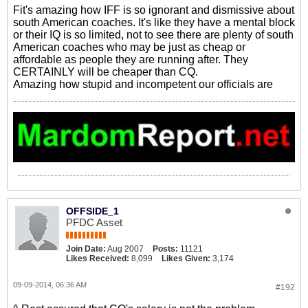
Fit's amazing how IFF is so ignorant and dismissive about
south American coaches. It's like they have a mental block
or their IQ is so limited, not to see there are plenty of south
American coaches who may be just as cheap or
affordable as people they are running after. They
CERTAINLY will be cheaper than CQ.
Amazing how stupid and incompetent our officials are
OFFSIDE_1
PFDC Asset
Join Date:
Aug 2007
Posts:
11121
Likes Received:
8,099
Likes Given:
3,174
09-09-2014, 06:36 AM
#192