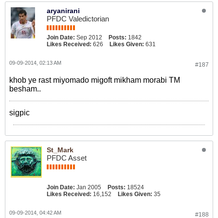
aryanirani
PFDC Valedictorian
Join Date:
Sep 2012
Posts:
1842
Likes Received:
626
Likes Given:
631
09-09-2014, 02:13 AM
#187
khob ye rast miyomado migoft mikham morabi TM
besham..
sigpic
St_Mark
PFDC Asset
Join Date:
Jan 2005
Posts:
18524
Likes Received:
16,152
Likes Given:
35
09-09-2014, 04:42 AM
#188