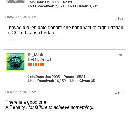
Join Date:
Oct 2009
Posts:
3363
Likes Received:
2,153
Likes Given:
3,684
09-09-2014, 05:10 AM
#189
^ bayad did ien dafe dobare che bandhaei ro taghir dadan
ke CQ ro fararish bedan.
St_Mark
PFDC Asset
Join Date:
Jan 2005
Posts:
18524
Likes Received:
16,152
Likes Given:
35
09-09-2014, 05:30 AM
#190
There is a good one:
A Penalty ,
for failure to achieve something.
.