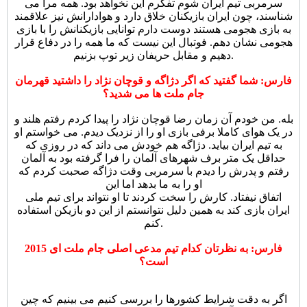
سرمربی تیم ایران شوم تفکرم این نخواهد بود. همه مرا می
شناسند، چون ایران بازیکنان خلاق دارد و هوادارانش نیز علاقمند
به بازی هجومی هستند دوست دارم توانایی بازیکنانش را با بازی
هجومی نشان دهم. فوتبال این نیست که ما همه را در دفاع قرار
دهیم و مقابل حریفان زیر توپ بزنیم.
فارس: شما گفتید که اگر دژاگه و قوچان نژاد را داشتید قهرمان
جام ملت ها می شدید؟
بله. من خودم آن زمان رضا قوچان نژاد را پیدا کردم رفتم هلند و
در یک هوای کاملا برفی بازی او را از نزدیک دیدم. می خواستم او
به تیم ایران بیاید. دژاگه هم خودش می داند که در روزی که
حداقل یک متر برف شهرهای آلمان را فرا گرفته بود به آلمان
رفتم و پدرش را دیدم با سرمربی وقت دژاگه صحبت کردم که
او را به ما بدهد اما این
اتفاق نیفتاد. کارش را سخت کردند تا او نتواند برای تیم ملی
ایران بازی کند به همین دلیل نتوانستم از این دو بازیکن استفاده
کنم.
فارس: به نظرتان کدام تیم مدعی اصلی جام ملت ای 2015
است؟
اگر به دقت شرایط کشورها را بررسی کنیم می بینیم که چین