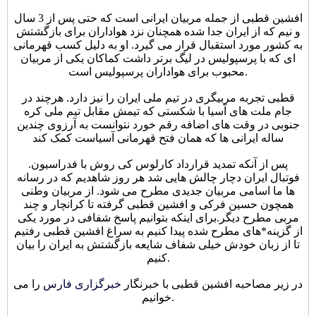
افشین قطبی از جمله مربیان ایرانی است که حتی پس از 3 سال
و نیم که از ایران جدا شده همچنان نزد هواداران برای بازگشتش
به کشور مورد استقبال قرار می گیرد. او به دلیل کسب قهرمانی
ای که با پرسپولیس در لیگ برتر داشت کماکان یکی از مربیان
محبوب برای هواداران پرسپولیس است.
قطبی تجربه مربیگری در تیم ملی ایران را نیز دارد. هرچند در
جام ملت های آسیا با شکستی که تیمش مقابل تیم ملی کره
جنوبی در وقت های اضافه رقم خورد نتوانست به آرزوی چندین
ساله ایرانی ها که همان فتح قهرمانی آسیاست کمک کند
.پس از آنکه تمدید قرارداد کارلوس کی روش با فدراسیون
فوتبال ایران دچار چالش هایی شد هر روز شاهدیم که در رسانه
ها ما اسامی مربیان جدیدی مطرح می شود. از مربیان وطنی
همچون حسین فرکی و افشین قطبی گرفته تا کرانچار و چند
مربی مطرح دیگر.برای اینکه بتوانیم پاسخ شفافی در مورد یکی
از گزینه*های مطرح شده پیدا کنیم به سراغ افشین قطبی رفتیم
تا از زبان خودش خیلی شفاف شایعه بازگشتش به ایران را بیان
کنیم.
در زیر مصاحبه افشین قطبی با خبرنگار
خبرگزاری فارس
را می
خوانیم.