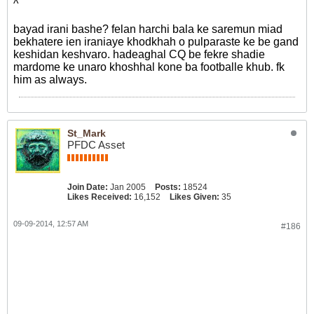
^
bayad irani bashe? felan harchi bala ke saremun miad
bekhatere ien iraniaye khodkhah o pulparaste ke be gand
keshidan keshvaro. hadeaghal CQ be fekre shadie
mardome ke unaro khoshhal kone ba footballe khub. fk
him as always.
St_Mark
PFDC Asset
Join Date:
Jan 2005
Posts:
18524
Likes Received:
16,152
Likes Given:
35
09-09-2014, 12:57 AM
#186