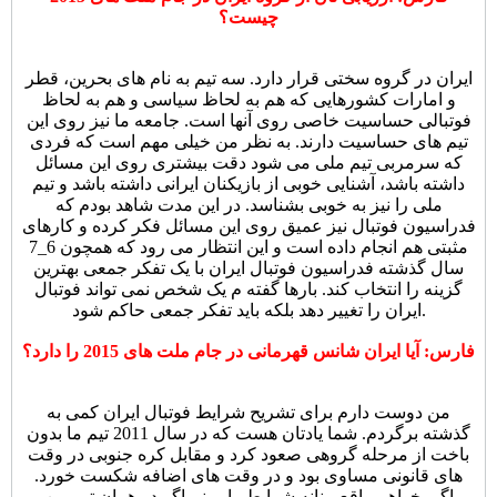
چیست؟
ایران در گروه سختی قرار دارد. سه تیم به نام های بحرین، قطر
و امارات کشورهایی که هم به لحاظ سیاسی و هم به لحاظ
فوتبالی حساسیت خاصی روی آنها است. جامعه ما نیز روی این
تیم های حساسیت دارند. به نظر من خیلی مهم است که فردی
که سرمربی تیم ملی می شود دقت بیشتری روی این مسائل
داشته باشد، آشنایی خوبی از بازیکنان ایرانی داشته باشد و تیم
ملی را نیز به خوبی بشناسد. در این مدت شاهد بودم که
فدراسیون فوتبال نیز عمیق روی این مسائل فکر کرده و کارهای
مثبتی هم انجام داده است و این انتظار می رود که همچون 6_7
سال گذشته فدراسیون فوتبال ایران با یک تفکر جمعی بهترین
گزینه را انتخاب کند. بارها گفته م یک شخص نمی تواند فوتبال
ایران را تغییر دهد بلکه باید تفکر جمعی حاکم شود.
فارس: آیا ایران شانس قهرمانی در جام ملت های 2015 را دارد؟
من دوست دارم برای تشریح شرایط فوتبال ایران کمی به
گذشته برگردم. شما یادتان هست که در سال 2011 تیم ما بدون
باخت از مرحله گروهی صعود کرد و مقابل کره جنوبی در وقت
های قانونی مساوی بود و در وقت های اضافه شکست خورد.
اگر بخواهم واقع بینانه شرایط را ببینم اگر در همان تیم من