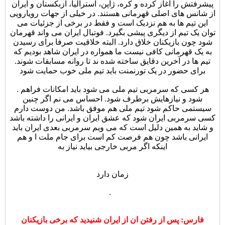
پیشرفتش را آغاز کرده و کره، ژاپن، استرالیا، ازبکستان و ایران
از شانس های اصلی قهرمانی هستند. در خیلی از جهات رویارویی
این تیم ها به هم نزدیک است و فقط در برخی از جزئیات می
توان یک تیم از دیگری پیشی بگیرد. فوتبال ایران می واند قهرمان
شود چون بازیکنان خلاق دارد. البته خلاقیت صرفا برای رسیدن
به یک قهرمانی کافی نیست ما همواره در ایران شاهد بودیم که
تیم ها در آخرین دقایق ساخته شده ند تا روانه مسابقات شوند.
برای حضور در یک تورنمنت باید تیم ملی خوب حمایت شود
. هر کسی که سرمربی تیم ملی می شود باید امکانات فراهم
شود و نیازهایش برطرف شود. احساس می نم اگر چنین
سیستمی حاکم شود تیم ملی هم موفق باشد. من دوست دارم
کسی سرمربی ایران شود که عشق ایران و ایرانی را داشته باشد
و شاید به همین دلیل است که می ویم سرمربی بعدی ایران باید
ایرانی باشد چون هم فرصت کم است برای جام ملت ا و هم
اینکه اگر مربی خارجی بیاید نیاز به
زمان دارد
.
فارس: پس از رفتن ان از ایران شنیدید که برخی بازیکنان