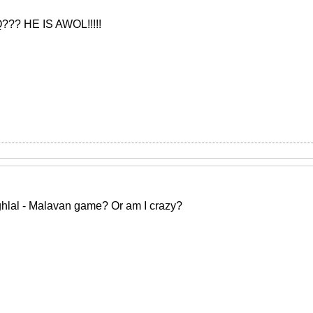
? HE IS AWOL!!!!!
ghlal - Malavan game? Or am I crazy?