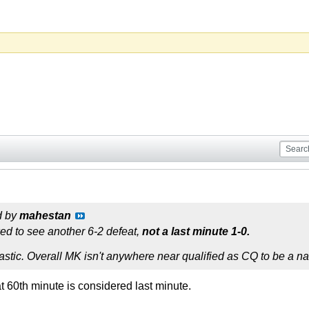
d by
mahestan
ked to see another 6-2 defeat,
not a last minute 1-0.
astic. Overall MK isn't anywhere near qualified as CQ to be a n
at 60th minute is considered last minute.