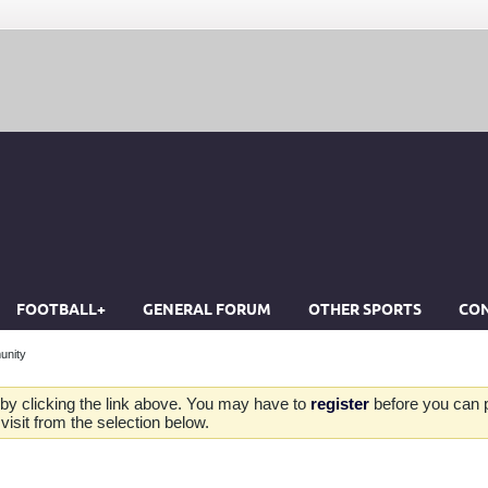
FOOTBALL+
GENERAL FORUM
OTHER SPORTS
CON
unity
by clicking the link above. You may have to
register
before you can po
isit from the selection below.