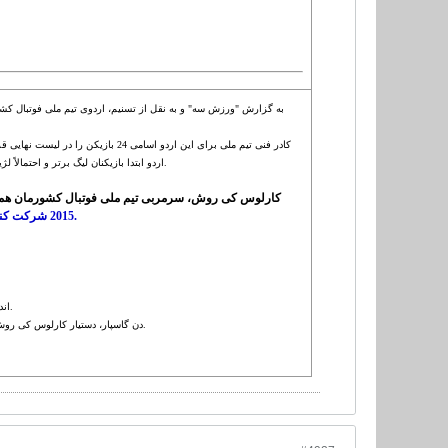
کادر فنی تیم ملی برای این اردو اسامی 24 بازیکن را در لیست نهایی قرار داده است که
اردو ابتدا بازیکنان لیگ برتر و احتمالاً لژیونرهای حاضر در لیگ ستارگان قطر در تمرینات حاضر خواهند شد و سپس لژیونرهای حاضر در اروپا طبق برنامه به تمرینات اضافه می شوند.
کارلوس کی روش، سرمربی تیم ملی فوتبال کشورمان هم،
2015 شرکت کند و سپس چهارشنبه 4 شهریور به ایران بازمی گردد تا اسامی بازیکنان دعوت شده به تیم ملی با تأیید نهایی او اعلام شود.
اند. تمام اطلاعات بازیکنان نیز با سرمربی پرتغالی تیم ملی رد و بدل می شود و کی روش به صورت کامل در جریان وضعیت بازیکنان قرار دارد.
دن گاسپار، دستیار کارلوس کی روش در گفت وگویی کوتاه این خبر را تأیید کرد و گفت: اگر برنامه تغییر نکند، در نظر داریم برای این اردو 24 بازیکن را به تیم ملی دعوت کنیم.