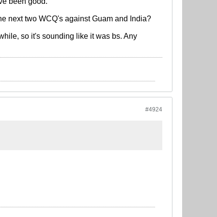
ave been good.
e the next two WCQ's against Guam and India?
hile, so it's sounding like it was bs. Any
#4924