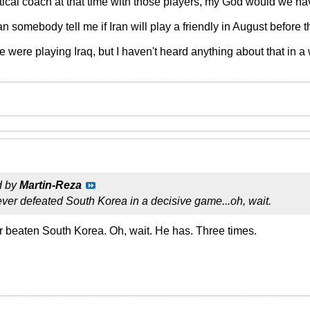
ctical coach at that time with those players, my God would we h
an somebody tell me if Iran will play a friendly in August befor
were playing Iraq, but I haven't heard anything about that in a w
d by
Martin-Reza
er defeated South Korea in a decisive game...oh, wait.
 beaten South Korea. Oh, wait. He has. Three times.