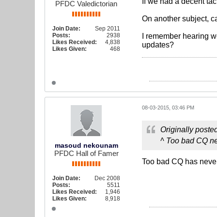
If we had a decent ta
PFDC Valedictorian
On another subject, c
Join Date:
Sep 2011
Posts:
2938
I remember hearing we 
Likes Received:
4,838
updates?
Likes Given:
468
08-03-2015, 03:46 PM
Originally poste
^ Too bad CQ nev
masoud nekounam
PFDC Hall of Famer
Too bad CQ has never
Join Date:
Dec 2008
Posts:
5511
Likes Received:
1,946
Likes Given:
8,918