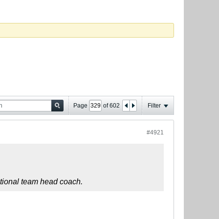
Page
of
602
Filter
#4921
ational team head coach.