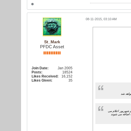
08-11-2015, 03:10 AM
St_Mark
PFDC Asset
Join Date:
Jan 2005
Posts:
18524
Likes Received:
16,152
Likes Given:
35
م شهریور اعلام می