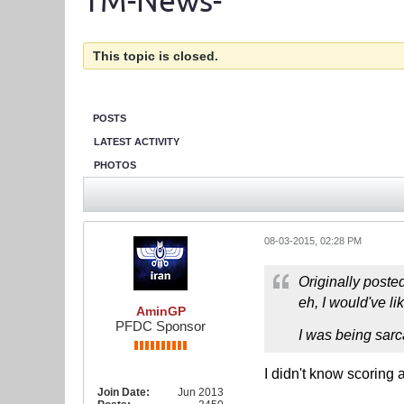
TM-News-
This topic is closed.
POSTS
LATEST ACTIVITY
PHOTOS
08-03-2015, 02:28 PM
Originally poste
eh, I would've li
AminGP
PFDC Sponsor
I was being sarc
I didn't know scoring 
Join Date:
Jun 2013