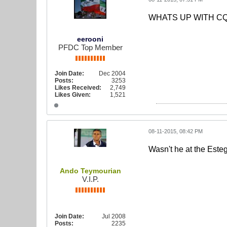
WHATS UP WITH CQ??
eerooni
PFDC Top Member
Join Date:
Dec 2004
Posts:
3253
Likes Received:
2,749
Likes Given:
1,521
08-11-2015, 08:42 PM
Wasn't he at the Este
Ando Teymourian
V.I.P.
Join Date:
Jul 2008
Posts:
2235