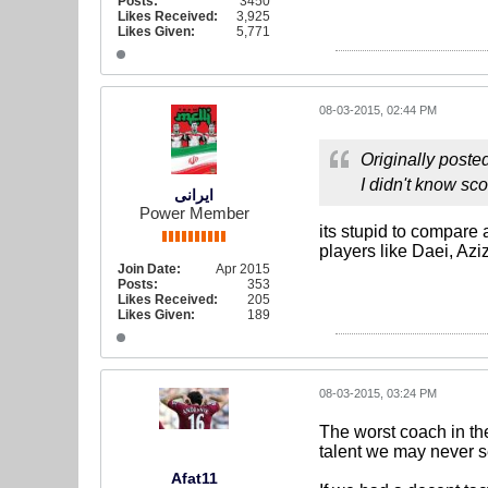
Posts:
3450
Likes Received:
3,925
Likes Given:
5,771
08-03-2015, 02:44 PM
Originally poste
I didn't know sco
ایرانی
Power Member
its stupid to compare
players like Daei, Aziz
Join Date:
Apr 2015
Posts:
353
Likes Received:
205
Likes Given:
189
08-03-2015, 03:24 PM
The worst coach in the
talent we may never se
Afat11