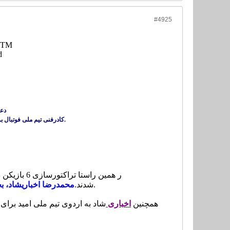
#4925
r TM
d
دعوت از 6 بازیکن
کادرفنی تیم ملی فوتبال بزرگسالان و امید ایران از ۵ بازیکن این تیم برای حضور در اردوهای خود دعوت کردند.
ر همین راس
به اردوی تیم ملی بزرگسالان دعوت شدند.
شدند.
محمدرضا اخباریشاد، ب
همچنین
اخباری
شاد به اردوی تیم ملی امید برای.