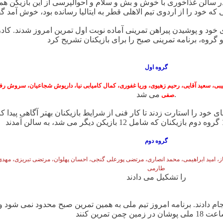
 سالن غذاخوری با خوش و بش و سلام و احوالپرسی از این بازیکن همر
 خود و پوشیدن پیراهن تمرینی آماده نوبت اول تمرین امروز شدند. کاد
گروه اول
بی، سعید آقایی، رحیم زهیوی، وریا غفوری، کمال کامیابی نیا، داریوش شجاعیان، سروش رف
می شد.
صفی
از ساعت 9:15 تمرین و تست های خود را استارت زدند تا کار فنی از شرایط بازیکنان بهتر آگاهی 
گروه دوم
ز، امید ابراهیمی، محمد انصاری، مرتضی پورعلی گنجی، احسان پهلوان، مرتضی تبریزی، مهدی 
طارمی
را تشکیل می دادند
انجام دادند. برنامه امروز تیم ملی به همین تمرین صبح محدود نمی شو