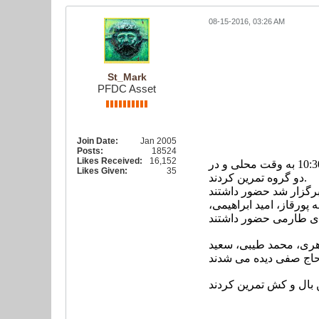
08-15-2016, 03:26 AM
ی تمرین تیم ملی فوتبال
St_Mark
PFDC Asset
Join Date:
Jan 2005
Posts:
18524
Likes Received:
16,152
به گزارش سایت فدراسیون فوتبال، در سومین روز از اردوی تیم ملی در ایتالیا، بازیکنان تیم ملی فوتبال ایران از ساعت 10:30 به وقت محلی و در
Likes Given:
35
دو گروه تمرین کردند.
عزت الله پورقاز، امید ابراهیمی،
دی طارمی حضور داشتند
ی، رشید مظاهری، محمد طیبی، سعید