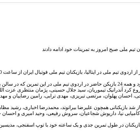
زار
وه نخست که کارش را از ساعت 10:30 شروع کرد آندرانیک تیموریان، سید جلال حسینی، پژمان منتظری 
، احسان پهلوان، مرتضی تبریزی، مهدی ترابی، رامین رضاییان و مه
 گروه دوم که تمریناتش از ساعت 11:30 آغاز شد بازیکنانی همچون علیرضا بیرانوند، محمدرضا اخبار