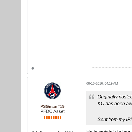
08-15-2016, 04:19 AM
Originally poste
KC has been awa
PSGman#19
PFDC Asset
Sent from my iP