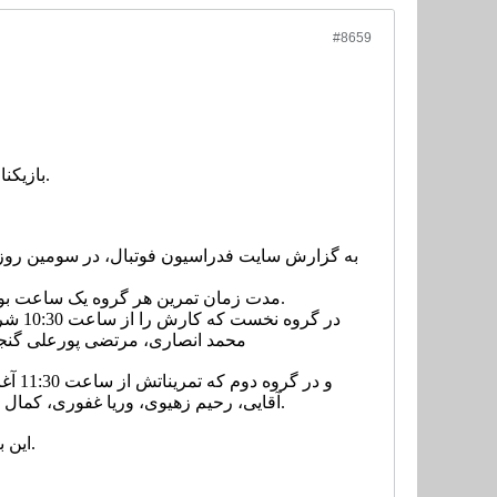
#8659
بازیکنان تیم ملی صبح امروز به تمرینات خود ادامه دادند.
مدت زمان تمرین هر گروه یک ساعت بود و همه 24 بازیکن حاضر در اردوی تیم ملی در این تمرین که در سالن برگزار شد حضور داشتند.
در گر
محمد انصاری، مرتضی پورعلی گنجی
و در
آقایی، رحیم زهیوی، وریا غفوری، کمال کامیابی نیا، داریوش شجاعیان، سروش رفیعی، وحید امیری و احسان حاج صفی دیده می شدند.
این بازیکنان در طول تمرین جدی و یک ساعته خود با توپ اسفنجی، مدیسین بال و کش تمرین کردند.