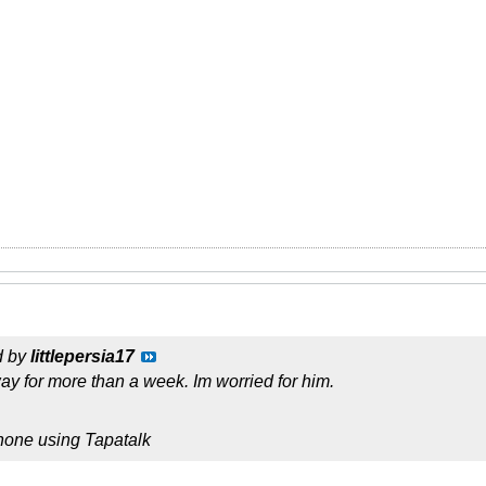
d by
littlepersia17
y for more than a week. Im worried for him.
hone using Tapatalk