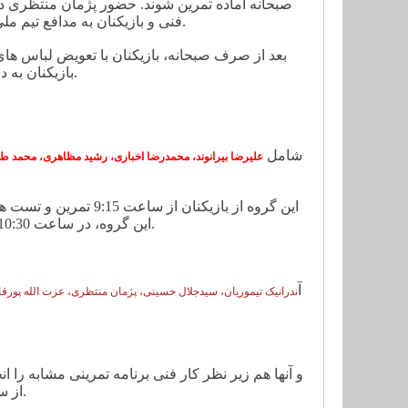
صبحانه آماده تمرین شوند. حضور پژمان منتظری در
فنی و بازیکنان به مدافع تیم ملی که خود را از اردوی تیم الاهلی قطر به ایتالیا رسانده بود، خوش آمد گفتند.
بعد از صرف صبحانه، بازیکنان با تعویض لباس های
بازیکنان به دو گروه، برنامه تمرینی صبح را برای بازیکنان تشریح کرد.
شامل
علیرضا بیرانوند، محمدرضا اخباری، رشید مظاهری، محمد طی
این گروه از بازیکنان 
این گروه، در ساعت 10:30 گروه دوم بازیکنان که شامل 12 بازیکن دیگر می شد، به سالن آمدند.
آ
ندرانیک تیموریان، سیدجلال حسینی، پژمان منتظری، عزت الله پورقا
و آنها هم زیر نظر کار فنی برنامه تمرینی مشابه را 
از ساعت 18 ملی پوشان در زمین چمن تمرین کنند.