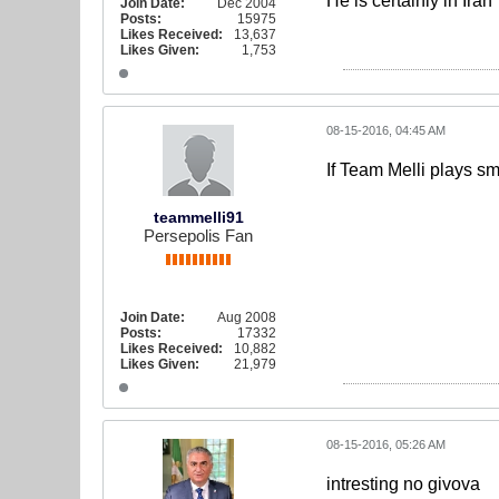
He is certainly in Iran
Join Date:
Dec 2004
Posts:
15975
Likes Received:
13,637
Likes Given:
1,753
08-15-2016, 04:45 AM
If Team Melli plays sm
teammelli91
Persepolis Fan
Join Date:
Aug 2008
Posts:
17332
Likes Received:
10,882
Likes Given:
21,979
08-15-2016, 05:26 AM
intresting no givova