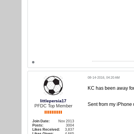
08-14-2016, 04:20 AM
KC has been away for 
littlepersia17
Sent from my iPhone 
PFDC Top Member
Join Date:
Nov 2013
Posts:
3004
Likes Received:
3,837
Likes Given:
4,665