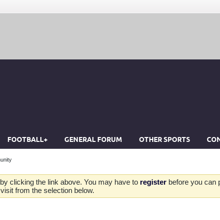
FOOTBALL+
GENERAL FORUM
OTHER SPORTS
CON
unity
by clicking the link above. You may have to
register
before you can po
isit from the selection below.