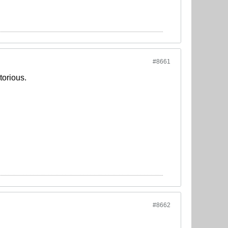
#8661
torious.
#8662