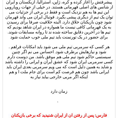
پیشرفتش را آغاز کرده و کره، ژاپن، استرالیا، ازبکستان و ایران
از شانس های اصلی قهرمانی هستند. در خیلی از جهات رویارویی
این تیم ها به هم نزدیک است و فقط در برخی از جزئیات می
توان یک تیم از دیگری پیشی بگیرد. فوتبال ایران می واند قهرمان
شود چون بازیکنان خلاق دارد. البته خلاقیت صرفا برای رسیدن
به یک قهرمانی کافی نیست ما همواره در ایران شاهد بودیم که
تیم ها در آخرین دقایق ساخته شده ند تا روانه مسابقات شوند.
برای حضور در یک تورنمنت باید تیم ملی خوب حمایت شود
. هر کسی که سرمربی تیم ملی می شود باید امکانات فراهم
شود و نیازهایش برطرف شود. احساس می نم اگر چنین
سیستمی حاکم شود تیم ملی هم موفق باشد. من دوست دارم
کسی سرمربی ایران شود که عشق ایران و ایرانی را داشته باشد
و شاید به همین دلیل است که می ویم سرمربی بعدی ایران باید
ایرانی باشد چون هم فرصت کم است برای جام ملت ا و هم
اینکه اگر مربی خارجی بیاید نیاز به
زمان دارد
.
فارس: پس از رفتن ان از ایران شنیدید که برخی بازیکنان