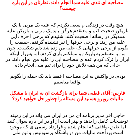
مصاحبه ای تندی علیه شما انجام دادند. نظرتان در این باره
چیست؟
هیچ وقت در زندگی م سعی نکردم که علیه یک مربی یا یک
بازیکن صحبت کنم و معتقدم هرگز نباید یک مربی یا بازیکن علیه
همدیگر در رسانه ا صحبت کنند. شنیدم که برخی ا حرف ایی
علیه من زدند و برخی حرفها را نیز نشنیده گرفتم. حقیقت را
بگویم از برخی حرفهایی که علیه من زده شد دلم شکست. چون
من با عشقم به بازیکن و مملکتم بازی کردم. اما پس از اینکه
ایران را ترک کردم عده ی مصاحبه ایی را علیه من انجام دادند در
حالی که من همه تلاش خود را برای تیم ملی انجام داده
بودم. در واکنش به این مصاحبه ا فقط باید یک جمله را بگویم
واقعا متاسفم.
فارس: آقای قطبی شما برای بازگشت ان به ایران با مشکل
مالیات روبرو هستید این مسئله را چطور حل خواهید کرد؟
حاجی اقر مدیر برنامه ای من در ایران می واند در این زمینه
توضیحات کامل را بدهد و بهتر است از او در این باره سوال کنید
اما طبق توافقی که انجام شده و قرارداد رسمی ی که موجود
است پرداخت مالیات من در باشگاه پرسپولیس و تیم ملی