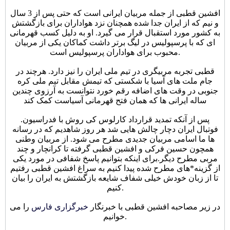
افشین قطبی از جمله مربیان ایرانی است که حتی پس از 3 سال
و نیم که از ایران جدا شده همچنان نزد هواداران برای بازگشتش
به کشور مورد استقبال قرار می گیرد. او به دلیل کسب قهرمانی
ای که با پرسپولیس در لیگ برتر داشت کماکان یکی از مربیان
محبوب برای هواداران پرسپولیس است.
قطبی تجربه مربیگری در تیم ملی ایران را نیز دارد. هرچند در
جام ملت های آسیا با شکستی که تیمش مقابل تیم ملی کره
جنوبی در وقت های اضافه رقم خورد نتوانست به آرزوی چندین
ساله ایرانی ها که همان فتح قهرمانی آسیاست کمک کند
.پس از آنکه تمدید قرارداد کارلوس کی روش با فدراسیون
فوتبال ایران دچار چالش هایی شد هر روز شاهدیم که در رسانه
ها ما اسامی مربیان جدیدی مطرح می شود. از مربیان وطنی
همچون حسین فرکی و افشین قطبی گرفته تا کرانچار و چند
مربی مطرح دیگر.برای اینکه بتوانیم پاسخ شفافی در مورد یکی
از گزینه*های مطرح شده پیدا کنیم به سراغ افشین قطبی رفتیم
تا از زبان خودش خیلی شفاف شایعه بازگشتش به ایران را بیان
کنیم.
در زیر مصاحبه افشین قطبی با خبرنگار
خبرگزاری فارس
را می
خوانیم.