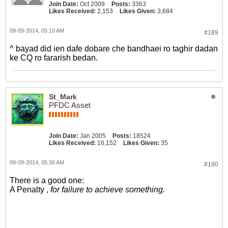
Join Date:
Oct 2009
Posts:
3363
Likes Received:
2,153
Likes Given:
3,684
09-09-2014, 05:10 AM
#189
^ bayad did ien dafe dobare che bandhaei ro taghir dadan
ke CQ ro fararish bedan.
St_Mark
PFDC Asset
Join Date:
Jan 2005
Posts:
18524
Likes Received:
16,152
Likes Given:
35
09-09-2014, 05:30 AM
#190
There is a good one:
A Penalty ,
for failure to achieve something.
.