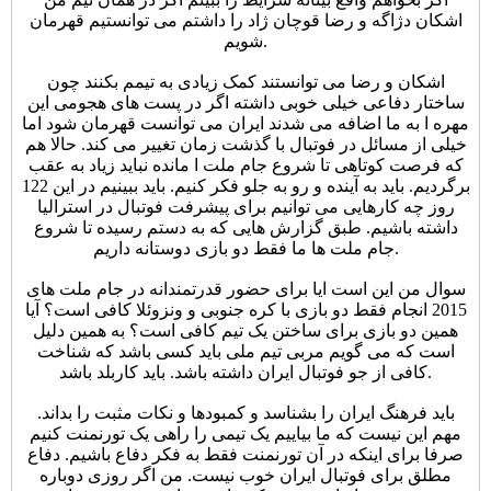
اشکان دژاگه و رضا قوچان ژاد را داشتم می توانستیم قهرمان
شویم.
اشکان و رضا می توانستند کمک زیادی به تیمم بکنند چون
ساختار دفاعی خیلی خوبی داشته اگر در پست های هجومی این
مهره ا به ما اضافه می شدند ایران می توانست قهرمان شود اما
خیلی از مسائل در فوتبال با گذشت زمان تغییر می کند. حالا هم
که فرصت کوتاهی تا شروع جام ملت ا مانده نباید زیاد به عقب
برگردیم. باید به آینده و رو به جلو فکر کنیم. باید ببینیم در این 122
روز چه کارهایی می توانیم برای پیشرفت فوتبال در استرالیا
داشته باشیم. طبق گزارش هایی که به دستم رسیده تا شروع
جام ملت ها ما فقط دو بازی دوستانه داریم.
سوال من این است ایا برای حضور قدرتمندانه در جام ملت های
2015 انجام فقط دو بازی با کره جنوبی و ونزوئلا کافی است؟ آیا
همین دو بازی برای ساختن یک تیم کافی است؟ به همین دلیل
است که می گویم مربی تیم ملی باید کسی باشد که شناخت
کافی از جو فوتبال ایران داشته باشد. باید کاربلد باشد.
باید فرهنگ ایران را بشناسد و کمبودها و نکات مثبت را بداند.
مهم این نیست که ما بیاییم یک تیمی را راهی یک تورنمنت کنیم
صرفا برای اینکه در آن تورنمنت فقط به فکر دفاع باشیم. دفاع
مطلق برای فوتبال ایران خوب نیست. من اگر روزی دوباره