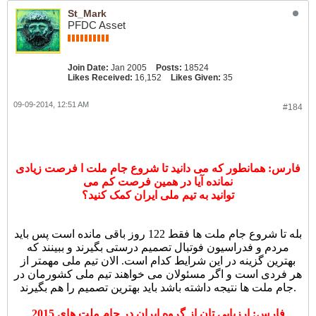
St_Mark
PFDC Asset
Join Date:
Jan 2005
Posts:
18524
Likes Received:
16,152
Likes Given:
35
09-09-2014, 12:51 AM
#184
فارس: همانطور که می دانید تا شروع جام ملت ا فرصت زیادی
نمانده آیا در همین فرصت کم می
توانید به تیم ملی ایران کمک کنید؟
بله تا شروع جام ملت ها فقط 122 روز باقی مانده است پس باید
مردم و فدراسیون فوتبال تصمیم درستی بگیرند و ببینند که
بهترین گزینه در این شرایط کدام است. الان تیم ملی مهمتر از
هر فردی است و اگر مسئولان می خواهند تیم ملی کشورمان در
جام ملت ها نتیجه داشته باشد باید بهترین تصمیم را هم بگیرند.
فارس: ارزیابی تان از گروه ایران در جام ملت های 2015