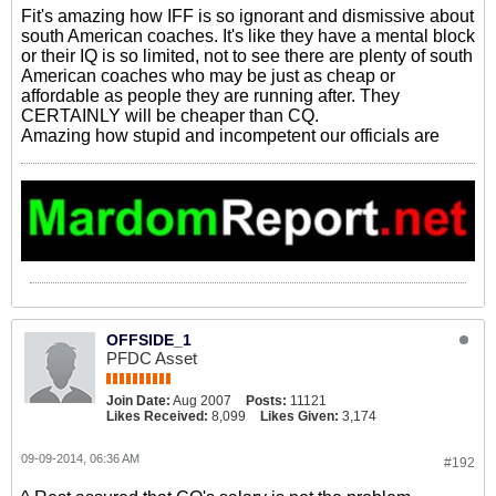
Fit's amazing how IFF is so ignorant and dismissive about
south American coaches. It's like they have a mental block
or their IQ is so limited, not to see there are plenty of south
American coaches who may be just as cheap or
affordable as people they are running after. They
CERTAINLY will be cheaper than CQ.
Amazing how stupid and incompetent our officials are
OFFSIDE_1
PFDC Asset
Join Date:
Aug 2007
Posts:
11121
Likes Received:
8,099
Likes Given:
3,174
09-09-2014, 06:36 AM
#192