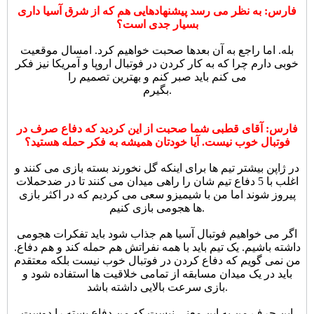
فارس: به نظر می رسد پیشنهادهایی هم که از شرق آسیا داری
بسیار جدی است؟
بله. اما راجع به آن بعدها صحبت خواهیم کرد. امسال موقعیت
خوبی دارم چرا که به کار کردن در فوتبال اروپا و آمریکا نیز فکر
می کنم باید صبر کنم و بهترین تصمیم را
بگیرم.
فارس: آقای قطبی شما صحبت از این کردید که دفاع صرف در
فوتبال خوب نیست. آیا خودتان همیشه به فکر حمله هستید؟
در ژاپن بیشتر تیم ها برای اینکه گل نخورند بسته بازی می کنند و
اغلب با 5 دفاع تیم شان را راهی میدان می کنند تا در ضدحملات
پیروز شوند اما من با شیمیزو سعی می کردیم که در اکثر بازی
ها هجومی بازی کنیم.
اگر می خواهیم فوتبال آسیا هم جذاب شود باید تفکرات هجومی
داشته باشیم. یک تیم باید با همه نفراتش هم حمله کند و هم دفاع.
من نمی گویم که دفاع کردن در فوتبال خوب نیست بلکه معتقدم
باید در یک میدان مسابقه از تمامی خلاقیت ها استفاده شود و
بازی سرعت بالایی داشته باشد.
این حرف من به این معنی نیست که من دفاع بسته را دوست