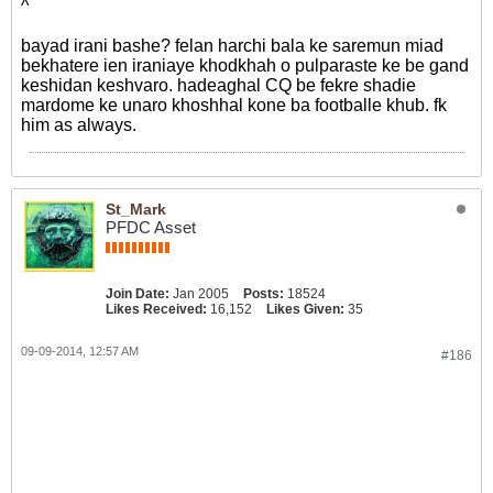
^
bayad irani bashe? felan harchi bala ke saremun miad
bekhatere ien iraniaye khodkhah o pulparaste ke be gand
keshidan keshvaro. hadeaghal CQ be fekre shadie
mardome ke unaro khoshhal kone ba footballe khub. fk
him as always.
St_Mark
PFDC Asset
Join Date:
Jan 2005
Posts:
18524
Likes Received:
16,152
Likes Given:
35
09-09-2014, 12:57 AM
#186