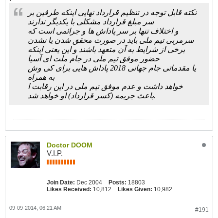
نکته قابل توجه در تنظیم قرارداد نهایی اینکه طرفین بر
سر مبلغ قرارداد مشکلی با یکدیگر ندارند
و اختلاف تنها بر سر پاداش ها و جرائمی است که
سرمربی تیم ملی باید در صورت محقق شدن یا نشدن
برخی از شرایط به آن متعهد باشند و این یعنی اینکه
حضور موفق تیم ملی در جام ملت ای آسیا
یا مقدماتی جام جهانی 2018 پاداش هایی برای کی وش
به همراه
خواهد داشت و عدم موفق تیم ملی در این رقابت ا
باعث جریمه (کسر قرارداد) او خواهد شد.
Doctor DOOM
V.I.P.
Join Date:
Dec 2004
Posts:
18803
Likes Received:
10,812
Likes Given:
10,982
09-09-2014, 06:21 AM
#191