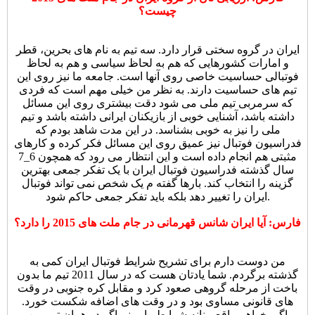
چیست؟
ایران در گروه سختی قرار دارد. سه تیم به نام های بحرین، قطر
و امارات کشورهایی که هم به لحاظ سیاسی و هم به لحاظ
فوتبالی حساسیت خاصی روی آنها است. جامعه ما نیز روی این
تیم های حساسیت دارند. به نظر من خیلی مهم است که فردی
که سرمربی تیم ملی می شود دقت بیشتری روی این مسائل
داشته باشد، آشنایی خوبی از بازیکنان ایرانی داشته باشد و تیم
ملی را نیز به خوبی بشناسد. در این مدت شاهد بودم که
فدراسیون فوتبال نیز عمیق روی این مسائل فکر کرده و کارهای
مثبتی هم انجام داده است و این انتظار می رود که همچون 6_7
سال گذشته فدراسیون فوتبال ایران با یک تفکر جمعی بهترین
گزینه را انتخاب کند. بارها گفته م یک شخص نمی تواند فوتبال
ایران را تغییر دهد بلکه باید تفکر جمعی حاکم شود.
فارس: آیا ایران شانس قهرمانی در جام ملت های 2015 را دارد؟
من دوست دارم برای تشریح شرایط فوتبال ایران کمی به
گذشته برگردم. شما یادتان هست که در سال 2011 تیم ما بدون
باخت از مرحله گروهی صعود کرد و مقابل کره جنوبی در وقت
های قانونی مساوی بود و در وقت های اضافه شکست خورد.
اگر بخواهم واقع بینانه شرایط را ببینم اگر در همان تیم من