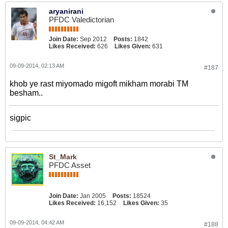
aryanirani
PFDC Valedictorian
Join Date:
Sep 2012
Posts:
1842
Likes Received:
626
Likes Given:
631
09-09-2014, 02:13 AM
#187
khob ye rast miyomado migoft mikham morabi TM
besham..
sigpic
St_Mark
PFDC Asset
Join Date:
Jan 2005
Posts:
18524
Likes Received:
16,152
Likes Given:
35
09-09-2014, 04:42 AM
#188