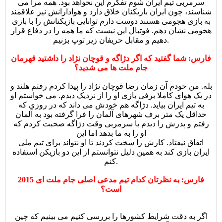
سرمربی تیم ایران شوم تفکرم این نخواهد بود. همه مرا می
شناسند، چون ایران بازیکنان خلاق دارد و هوادارانش نیز علاقمند
به بازی هجومی هستند دوست دارم توانایی بازیکنانش را با بازی
هجومی نشان دهم. فوتبال این نیست که ما همه را در دفاع قرار
دهیم و مقابل حریفان زیر توپ بزنیم.
فارس: شما گفتید که اگر دژاگه و قوچان نژاد را داشتید قهرمان
جام ملت ها می شدید؟
بله. من خودم آن زمان رضا قوچان نژاد را پیدا کردم رفتم هلند و
در یک هوای کاملا برفی بازی او را از نزدیک دیدم. می خواستم او
به تیم ایران بیاید. دژاگه هم خودش می داند که در روزی که
حداقل یک متر برف شهرهای آلمان را فرا گرفته بود به آلمان
رفتم و پدرش را دیدم با سرمربی وقت دژاگه صحبت کردم که
او را به ما بدهد اما این
اتفاق نیفتاد. کارش را سخت کردند تا او نتواند برای تیم ملی
ایران بازی کند به همین دلیل نتوانستم از این دو بازیکن استفاده
کنم.
فارس: به نظرتان کدام تیم مدعی اصلی جام ملت ای 2015
است؟
اگر به دقت شرایط کشورها را بررسی کنیم می بینیم که چین