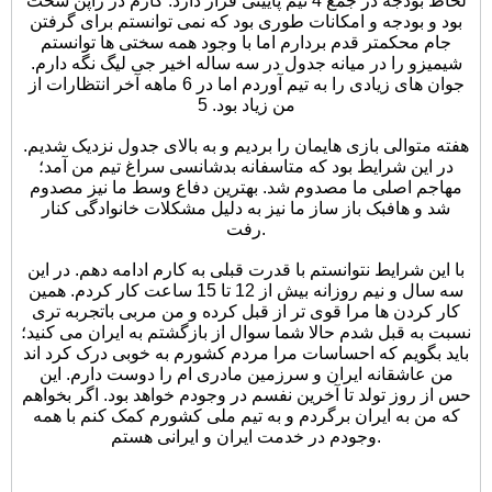
لحاظ بودجه در جمع 4 تیم پایینی قرار دارد. کارم در ژاپن سخت
بود و بودجه و امکانات طوری بود که نمی توانستم برای گرفتن
جام محکمتر قدم بردارم اما با وجود همه سختی ها توانستم
شیمیزو را در میانه جدول در سه ساله اخیر جی لیگ نگه دارم.
جوان های زیادی را به تیم آوردم اما در 6 ماهه آخر انتظارات از
من زیاد بود. 5
هفته متوالی بازی هایمان را بردیم و به بالای جدول نزدیک شدیم.
در این شرایط بود که متاسفانه بدشانسی سراغ تیم من آمد؛
مهاجم اصلی ما مصدوم شد. بهترین دفاع وسط ما نیز مصدوم
شد و هافبک باز ساز ما نیز به دلیل مشکلات خانوادگی کنار
رفت.
با این شرایط نتوانستم با قدرت قبلی به کارم ادامه دهم. در این
سه سال و نیم روزانه بیش از 12 تا 15 ساعت کار کردم. همین
کار کردن ها مرا قوی تر از قبل کرده و من مربی باتجربه تری
نسبت به قبل شدم حالا شما سوال از بازگشتم به ایران می کنید؛
باید بگویم که احساسات مرا مردم کشورم به خوبی درک کرد اند
من عاشقانه ایران و سرزمین مادری ام را دوست دارم. این
حس از روز تولد تا آخرین نفسم در وجودم خواهد بود. اگر بخواهم
که من به ایران برگردم و به تیم ملی کشورم کمک کنم با همه
وجودم در خدمت ایران و ایرانی هستم.