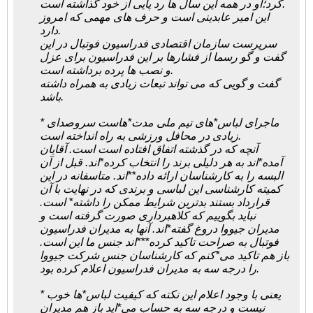
کرد؛او در همه این سال ها رد پایی از خود گذاشته است.
این امیر عابدینی است و حرف های مهمی که امروز
دارد.
سرپرست سازمان اقتصادی فدراسیون فوتبال در این
گفت و گو رسما از فشارها بر این فدراسیون برای عزل
و نصب ها پرده برداشته است.
گفت و گویی که می تواند تبعات زیادی به همراه داشته
باشد.
* ماجرای لباس*های تیم ملی مدت*هاست سروصدای
زیادی در محافل ورزشی به راه انداخته است.
آنچه که در گذشته اتفاق افتاده است است. آقایان
آمده*اند به هر دلیلی برند را انتخاب کرده*اند. قبل از آن
البسه را به کارشناسان ارائه داده**اند. متاسفانه در این
کمیته کارشناسی این لباسی و برندی که در نهایت با آن
قرارداد بستند بدترین شرایط ممکن را داشته* است.
نباید بگوییم که کلاهبرداری صورت گرفته است و
مدیران جیووا دروغ گفته*اند. آنها به مدیران فدراسیون
فوتبال به صراحت تاکید کرده***اند جنس ما این است.
باز هم تاکید می*کنم که کارشناسان جنس شرکت جیووا
را درجه سه به مدیران فدراسیون اعلام کرده بود.
* یعنی با وجود اعلام این نکته که کیفیت لباس*ها خوب
نیست و درجه سه به حساب می*اید باز هم مدیران