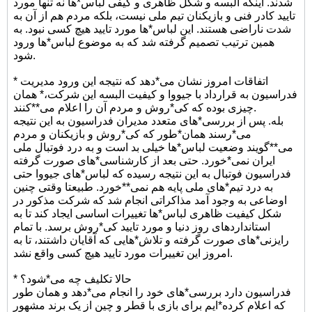
شدند. اینکه البسه و شکل ظاهری و کیفی لباس*ها نه تنها مورد
تایید کادر فنی و بازیکنان تیم ملی نیست، بلکه مردم هم از آن به
شدت ناراضی هستند. این لباس*ها مورد تایید هیچ کسی نبود. به
همین ترتیب تصمیم گرفته شد که به موضوع لباس*ها ورود
شود.
* اتفاقات امروز نشان می*دهد که نتیجه این ورود مدیریت
فدراسیون به قرارداد با جیووا و کیفیت البسه این شرکت،* همان
چیزی بوده که کی*روش و مردم آن را اعلام می**کنند.
بله. پس از بررسی*های متعدد مدیران فدراسیون به این نتیجه
می*رسند همان*طور که کی*روش و بازیکنان و مردم
می**گویند وضعیت لباس*ها خیلی بد است و به درد فوتبال ملی
ایران نمی*خورد. حتی بعد از کارشناسی*های صورت گرفته
فدراسیون فوتبال به این نتیجه رسیده که لباس*های جیووا حتی
به درد تیم*های ملی پایه هم نمی**خورد. طبیعتا وقتی چنین
اوضاعی به وجود آمد مذاکراتی انجام شد که شرکت مذکور در
شکل کیفیت ظاهری لباس*ها تغییرات اساسی ایجاد کند تا به
استانداردهای روز دنیا و مورد تایید کی*روش برسد. با تمام
رایزنی*های صورت گرفته و تلاش*هایی که آقایان داشتند، تا به
امروز این تغییرات مورد تایید هیچ کسی واقع نشد.
* حالا تکلیف چه می*شود؟
فدراسیون دارد بررسی*های خود را انجام می*دهد و همان طور
که اعلام کرده*ایم برای بازی با قطر و چین از یک برند مشهور