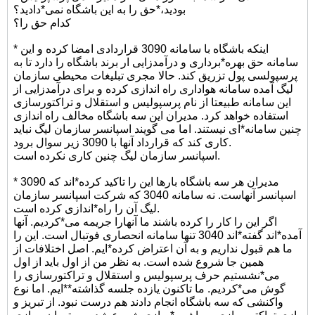
بودید،*حق را به این باشگاه نمی*دادید؟
کدام حق را؟
* اینکه باشگاه با سامانه 3090 قراردادی امضا کرده و این
سامانه حق بهره*برداری و درآمدزایی ار برند باشگاه را دارد تا به
پرسپولسی پول تزریق کند. حالا مجری تبلیغات محیطی سازمان
لیگ آمده سامانه هواداری راه اندازی کرده و برای درآمدزایی از
این سامانه طبیعتا از نام پرسپولیس و استقلال و تراکتورسازی
استفاده خواهد کرد. مدیران این سه باشگاه مخالف راه اندازی
چنین سامانه*ای نیستند. اما می گویند اسپانسر سازمان لیگ نباید
کاری کند که قرارداد آنها با 3090 زیر سوال برود.
اسپانسر سازمان لیگ چنین کاری نکرده است.
* مدیران هر سه باشگاه بارها این را تاکید کرده*اند که 3090
اسپانسر آنهاست. نه سامانه 3040 که شرکت اسپانسر سازمان
لیگ آن را راه*اندازی کرده است.
اگر این را کار را کرده باشند ما آنهارا جریمه می*کردیم. آنها
آمده*اند گفته*اند 3040 تنها سامانه انحصاری فوتبال است. این را
ما هم قبول نداریم و به آن اعتراض کرده*ایم. اصل اختلافات از
همین جا شروع شده است. به نظر من از اول باید از اول
می*نشستیم حرف پرسپولیس و استقلال و تراکتورسازی را
گوش می*کردیم. ما تاکنون یازده جلسه گذاشته**ایم. اما نوع
واکنشی که سه باشگاه انجام دادند هم درست نبود. از تبریز و