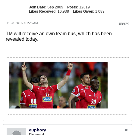
Join Date:
Sep 2009
Posts:
12819
Likes Received:
16,938
Likes Given:
1,089
08-28-2016, 01:26 AM
#8929
TM will receive an own team bus, which has been
revealed today.
euphory
Banned