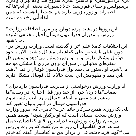
بازی تراکتورسازی و ماشین*سازی شروع شد و به تهران و بازی
پرسپولیس و صبای قم رسید. حالا دستورات بعضی از آدم*ها که
اختیارات و زور بازویی دارند هم پشت آنها هست که چنین
اتفاقاتی رخ داده است.
* این روزها در پشت پرده دوباره پیرامون اختلافات وزارت
ورزش با مدیران فدراسیون فوتبال اخبار مختلفی شنیده
می*شود.
- این اختلافات کاملا علنی*تر از گذشته است. وزارت ورزش در
دوره قبلی با شخص علی کفاشیان مشکل داشت. الان با خود
فوتبال مشکل دارند. وزیر ورزش دستور می*دهد و سپس کل
سفرهای فوتبالی در شورای برون مرزی با مشکل مواجه
می*شود. او دستور می دهد پول فدراسیون فوتبال را نمی*دهند.
این معنا و مفهومش این است حالا با کل فوتبال مشکل دارند.
* آیا وزارت ورزش درخواستی از مدیریت فدراسیون دارد برای
انتصاب*ها دارد؟ چون از چند روز قبل اخباری در رسانه*ها
منتشر شد مبنی بر اینکه احتمال دارد نایب رئیس سوم
فدراسیون فوتبال در امور بانوان تغییر کند.
بله. یک روزی همین سرکار خانم عرب*عامری که امروز وزارت
ورزش سخت ایستاده است که او برکنار شود،* توسط همین
دوستان وزارت ورزش به فدراسیون آقای کفاشیان تحمیل
شدند. آقای کفاشیان آن روز به من گفت که وزارت ورزش
می**گوید فریده شجاعی را بردار. من به کفاشیان گفتم که خانم