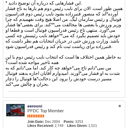
* این فشارهایی که درباره آن توضیح دادید.
همین طور است. الان برای نایب رئیس دوم هم بارها به تاج فشار
آورده*اند که منصور قنبرزاده بشود نایب رئیس دوم فدراسیون
فوتبال و رئیس سازمان لیگ. من اصلا هیچ وقت نفهمیدم که چرا
وزیر ورزش با بعضی ها مخالفت می**کند. برای بعضی*ها فشار
می*آورد. منتهی تاج رئیس فدراسیون فوتبال است و قطعا او
خودش باید تصمیم بگیرد که می**خواهد نایب رئیسش چه کسی
باشد. وزارت ورزش حتی در جریان انتخابات هم نظر داشت که
قنبرزاده برای ریاست ثبت نام کند و رئیس فدراسیون شود.
به خاطر همین اختلاف ها است که انتخاب نایب رئیس دوم با این
همه تاخیر مواجه شده است؟
من نمی*دانم تاج می*خواهد چه کار کند. اما می*دانم که به
شدت به او فشار می*آورند. امیدوارم آقایان اجازه بدهند فوتبال
مسیر درست خودش را برود. این دخالت*ها فوتبال را دچار
بحران و چالش می*کند.
eerooni
PFDC Top Member
Join Date:
Dec 2004
Posts:
3253
Likes Received:
2,749
Likes Given:
1,521