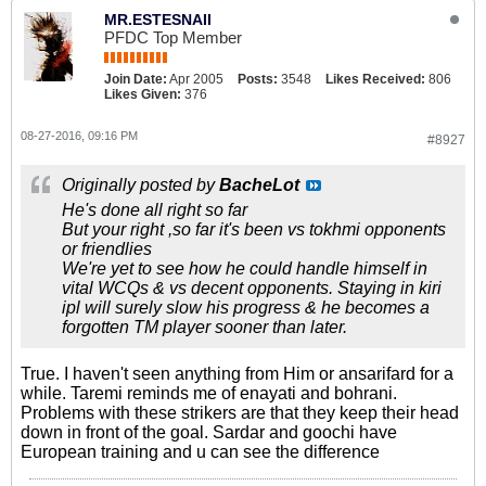
MR.ESTESNAII
PFDC Top Member
Join Date:
Apr 2005
Posts:
3548
Likes Received:
806
Likes Given:
376
08-27-2016, 09:16 PM
#8927
Originally posted by
BacheLot
He's done all right so far
But your right ,so far it's been vs tokhmi opponents
or friendlies
We're yet to see how he could handle himself in
vital WCQs & vs decent opponents. Staying in kiri
ipl will surely slow his progress & he becomes a
forgotten TM player sooner than later.
True. I haven't seen anything from Him or ansarifard for a
while. Taremi reminds me of enayati and bohrani.
Problems with these strikers are that they keep their head
down in front of the goal. Sardar and goochi have
European training and u can see the difference