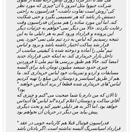
شرکت جیووا مثل امروز با آن*چیزی که مورد نظر
کی*روش است تفاوت داشت،* فدراسیون به راحتی
دستش باز باشد که هر تصمیمی بگیرد و حتی شکایت
کند. اما این مورد ساده را هم مدیران فدراسیون وقت
رعایت نکردند. حالا من دیگر نمی*خواهم به جزئیات دیگر
این پرونده و قرارداد ورود کنم به هر دلیلی ما به این
نتیجه رسیدیم که لباس به درد تیم ملی نمی*خورد. پس
قرار شد ساکت اختیار داشته باشد و برود و لباس
تیم*ملی را آماده و دوخته شده با کیفیتی مناسب از
داخل بازار خریداری کند. نه اینکه حتی قرارداد جدید
امضا کند. حالا هم طبق بررسی ها تیم ملی تا فروردین
چیزی حدود سیصد میلیون تومان باید برای البسه
مسابقات و اردو و تمرینات خود لباس خریداری کند. ما
هم از طریق اسپانسر و دوستان این مبلغ را تهیه کردیم.
* لباس*های خریداری شده قطعا از برند آدیداس خواهند
بود؟
تا الان که من دارم با شما صحبت می*کنم و چیزی که
آقای ساکت و دوستان اعلام کرده*اند لباس*ها آدیداس
خواهد بود. اما اگر به هر دلیلی تغییر کند و بحث دیگری
پیش بیاید من دیگر در جریان آن نخواهم بود.
* فدراسیون فوتبال قبلا هم کارنامه خوبی در عقد
قرارداد اسپانسریگ البسه نداشته است. اگر یادتان باشد