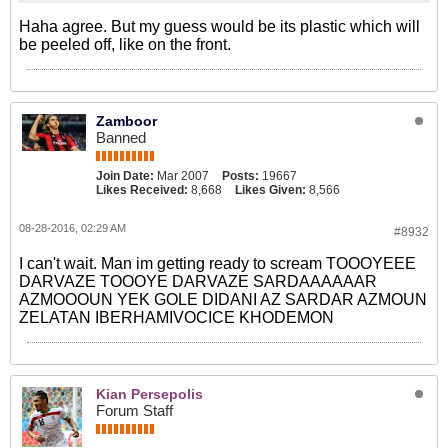
Haha agree. But my guess would be its plastic which will
be peeled off, like on the front.
Zamboor
Banned
Join Date:
Mar 2007
Posts:
19667
Likes Received:
8,668
Likes Given:
8,566
08-28-2016, 02:29 AM
#8932
I can't wait. Man im getting ready to scream TOOOYEEE
DARVAZE TOOOYE DARVAZE SARDAAAAAAR
AZMOOOUN YEK GOLE DIDANI AZ SARDAR AZMOUN
ZELATAN IBERHAMIVOCICE KHODEMON
Kian Persepolis
Forum Staff