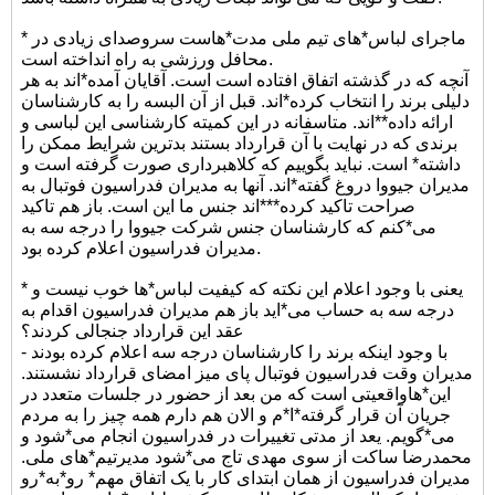
* ماجرای لباس*های تیم ملی مدت*هاست سروصدای زیادی در
محافل ورزشی به راه انداخته است.
آنچه که در گذشته اتفاق افتاده است است. آقایان آمده*اند به هر
دلیلی برند را انتخاب کرده*اند. قبل از آن البسه را به کارشناسان
ارائه داده**اند. متاسفانه در این کمیته کارشناسی این لباسی و
برندی که در نهایت با آن قرارداد بستند بدترین شرایط ممکن را
داشته* است. نباید بگوییم که کلاهبرداری صورت گرفته است و
مدیران جیووا دروغ گفته*اند. آنها به مدیران فدراسیون فوتبال به
صراحت تاکید کرده***اند جنس ما این است. باز هم تاکید
می*کنم که کارشناسان جنس شرکت جیووا را درجه سه به
مدیران فدراسیون اعلام کرده بود.
* یعنی با وجود اعلام این نکته که کیفیت لباس*ها خوب نیست و
درجه سه به حساب می*اید باز هم مدیران فدراسیون اقدام به
عقد این قرارداد جنجالی کردند؟
- با وجود اینکه برند را کارشناسان درجه سه اعلام کرده بودند
مدیران وقت فدراسیون فوتبال پای میز امضای قرارداد نشستند.
این*هاواقعیتی است که من بعد از حضور در جلسات متعدد در
جریان آن قرار گرفته*ا*م و الان هم دارم همه چیز را به مردم
می*گویم. یعد از مدتی تغییرات در فدراسیون انجام می*شود و
محمدرضا ساکت از سوی مهدی تاج می*شود مدیرتیم*های ملی.
مدیران فدراسیون از همان ابتدای کار با یک اتفاق مهم* رو*به*رو