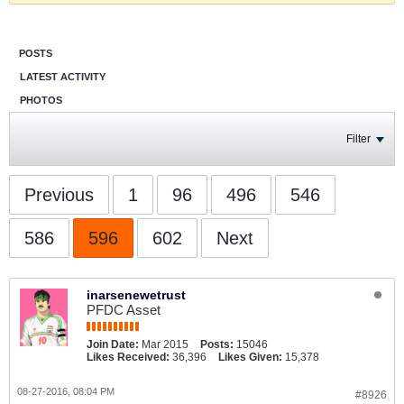
POSTS
LATEST ACTIVITY
PHOTOS
Filter
Previous
1
96
496
546
586
596
602
Next
inarsenewetrust
PFDC Asset
Join Date:
Mar 2015
Posts:
15046
Likes Received:
36,396
Likes Given:
15,378
08-27-2016, 08:04 PM
#8926