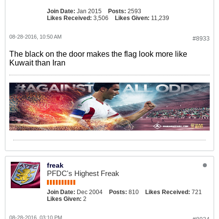
Join Date:
Jan 2015
Posts:
2593
Likes Received:
3,506
Likes Given:
11,239
08-28-2016, 10:50 AM
#8933
The black on the door makes the flag look more like
Kuwait than Iran
freak
PFDC's Highest Freak
Join Date:
Dec 2004
Posts:
810
Likes Received:
721
Likes Given:
2
08-28-2016, 03:10 PM