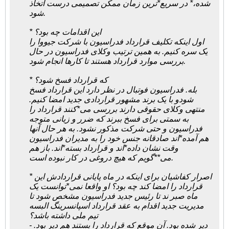
شده،* در سریع*ترین زمان ممکن تصمیمی درست اتخاذ
شود.
* این اقدامات چه بود؟
اول اینکه تکلیف قرارداد فدراسیون با شرکت جیووا را
یک سره کنیم. به همین ترتیب وکلای فدراسیون در حال
بررسی موارد قرارداد هستند تا کارها انجام شود.
* که قرارداد فسخ شود؟
بله. فدراسیون فوتبال در نظر دارد این قرارداد فسخ
شودو با یک برند مشهور قراردادی جدید امضا کنیم.
منتهی وکلای حقوقی دارند بررسی می*کنند قرارداد را
به سمتی برای فسخ ببرند که ضرر و زیانی متوجه
فدراسیون و حتی شرکت مذکور نشود. به هر حال آنها
هم آمده*اند صادقانه جنس خود را به مدیران فدراسیون
وقت نشان داده*اند و قرارداد بسته*اند. باز هم
می**گویم که هیچ دروغی در کار نبوده است.
* اصرار کفاشیان برای اینکه در ماه پایانی قراردادش این
قرارداد را امضا کند چه بود؟ او واقعا نمی*توانست یک
ماه صبر ند تا رئیس جدید فدراسیون مشخص شود تا
مدیریت جدید اقدام به عقد قرارداد اسپانسرینگ البسه
تیم ملی داشته باشد؟
- دیر شده بود. آن موقع که قرارداد را بستند هم دیر بود.