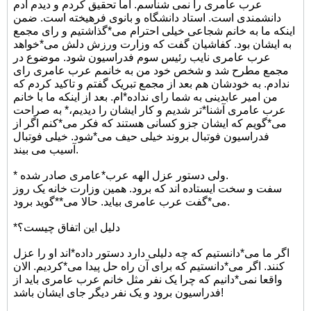
عرب عامری را نمی شناسم. اما تحقیق کردم و دیدم آدم
دانشمندی است. استاد دانشگاه و بانوی فرهیخته است. ضمن
اینکه ما به خانم شجاعی خیلی احترام می*گذاشتیم و رای مجمع
به ایشان بود. کفاشیان گفت که وزارت ورزش دلش می*خواهد
عرب عامری نایب رئیس سوم فدراسیون شود. موضوع در
مجمع مطرح شد و شخص خود من به خانمم عرب عامری رای
ندادم. به خودشان هم بعد از مجمع تبریک گفتم و تاکید کردم که
من امیر عابدینی به شما رای نداده*ام. بعد از اینکه ما با خانم
عرب عامری آشنا*تر شدیم و کار ایشان را دیدیم،* به صراحت
می*گویم که ایشان جزو کسانی هستند که فکر می*کنم اگر از
فدراسیون فوتبال بروند خیلی حیف می*شود. خیلی فوتبال
آسیب می بیند.
* ولی دستور عزل الهه عرب*عامری صادر شده.
سفت و سخت ایستاده اند که برود. همین وزارت خانه یک روز
می*گفت عرب عامری بیاید. حالا می**گوید برود.
*دلیل این اتفاق چیست؟
اگر ما می*دانستیم که چه دلیلی دارد دستور داده*اند او را عزل
کنند. اگر می*دانستیم که برای آن راه حل پیدا می*کردیم. الان
واقعا نمی*دانیم که چرا یک نفر مثل خانم عرب عامری باید از
فدراسیون برود و یک نفر دیگر جای ایشان باشد!