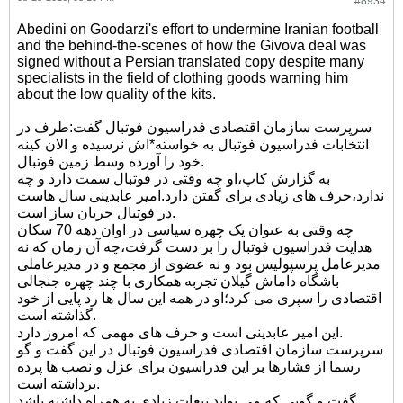
#8934
Abedini on Goodarzi's effort to undermine Iranian football
and the behind-the-scenes of how the Givova deal was
signed without a Persian translated copy despite many
specialists in the field of clothing goods warning him
about the low quality of the kits.
سرپرست سازمان اقتصادی فدراسیون فوتبال گفت:طرف در
انتخابات فدراسیون فوتبال به خواسته*اش نرسیده و الان کینه
خود را آورده وسط زمین فوتبال.
به گزارش کاپ،او چه وقتی در فوتبال سمت دارد و چه
ندارد،حرف های زیادی برای گفتن دارد.امیر عابدینی سال هاست
در فوتبال جریان ساز است.
چه وقتی به عنوان یک چهره سیاسی در اوان دهه 70 سکان
هدایت فدراسیون فوتبال را بر دست گرفت،چه آن زمان که نه
مدیرعامل پرسپولیس بود و نه عضوی از مجمع و در مدیرعاملی
باشگاه داماش گیلان تجربه همکاری با چند چهره جنجالی
اقتصادی را سپری می کرد؛او در همه این سال ها رد پایی از خود
گذاشته است.
این امیر عابدینی است و حرف های مهمی که امروز دارد.
سرپرست سازمان اقتصادی فدراسیون فوتبال در این گفت و گو
رسما از فشارها بر این فدراسیون برای عزل و نصب ها پرده
برداشته است.
گفت و گویی که می تواند تبعات زیادی به همراه داشته باشد.