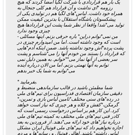
یک بار هم قراردادی با شرکت لگیا امضا کردند که هیچ
رزومه *ای نداشت و آن قرارداد هم کلی جنجال به
همراه خود داشت. لباس*های لگیا هم در تولیدی یکی از
پیشکسوتان باشگاه استقلال با بدترین کیفیت ممکن
تولید می*شد! واقعا از نظر شما پشت این قراردادها هیچ
چیزی وجود ندارد
- من نمی*توانم دراین* باره حرفی بزنم. اینها مسائلی
است که وجود داشته است. اما من امیدوارم چیزی در
پشت پرده*اش وجود نداشته باشد. ضمن اینکه آدم*هایی
که قرارداد را بستند من خودم آنها را می*شناسم و پشت
سر بعضی از آنها نماز می**خوانم. به همین دلیل نمی
توانم به آنها تهمتی بزنم. اما من الان درباره آینده
می*توانم به شما یک خبر بدهم
* بفرمایید.
شما مطمئن باشید در قالب سازماندهی منضبط و
دقیقی سازمان اقتصادی فدراسیون برای تیم*های ملی
در رده*های سنی مختلف*تامین لباس بازی و تمرین،*
گرمکن،*کفش و کلاه و هر چیزی که نیاز است خواهد
کرد. این کار هم بر اساس درخواست رسمی است که
کادر فنی تیم*های ملی مختلف به کمیته تیم*های ملی
درباره نیاز*های خود ارائه می*دهند. از فروردین به بعد
اجازه نخواهیم داد که تیم*های ملی فوتبال ایران مشکل
لباس داشته* باشند. اهالی فوتبال و رسانه*ها و مردم