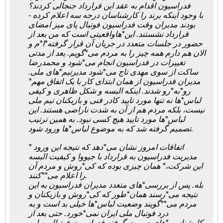
فدراسیون اقدام به عقد این قرارداد جنجالی کردند؟
- با وجود اینکه برند را کارشناسان درجه سه اعلام کرده
بودند مدیران وقت فدراسیون فوتبال پای میز امضای
قرارداد نشستند. این*هاواقعیتی است که من بعد از
حضور در جلسات متعدد در جریان آن قرار گرفته*ا*م و
الان هم دارم همه چیز را به مردم می*گویم. یعد از مدتی
تغییرات در فدراسیون انجام می*شود و محمدرضا
ساکت از سوی مهدی تاج می*شود مدیرتیم*های ملی.
مدیران فدراسیون از همان ابتدای کار با یک اتفاق مهم*
رو*به*رو شدند. اینکه البسه و شکل ظاهری و کیفی
لباس*ها نه تنها مورد تایید کادر فنی و بازیکنان تیم ملی
نیست، بلکه مردم هم از آن به شدت ناراضی هستند. این
لباس*ها مورد تایید هیچ کسی نبود. به همین ترتیب
تصمیم گرفته شد که به موضوع لباس*ها ورود شود.
* اتفاقات امروز نشان می*دهد که نتیجه این ورود
مدیریت فدراسیون به قرارداد با جیووا و کیفیت البسه
این شرکت،* همان چیزی بوده که کی*روش و مردم آن
را اعلام می**کنند.
بله. پس از بررسی*های متعدد مدیران فدراسیون به این
نتیجه می*رسند همان*طور که کی*روش و بازیکنان و
مردم می**گویند وضعیت لباس*ها خیلی بد است و به
درد فوتبال ملی ایران نمی*خورد. حتی بعد از
کارشناسی*های صورت گرفته فدراسیون فوتبال به این