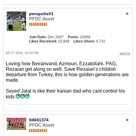
perspolis#1
PFDC Asset
Join Date:
Dec 2007
Posts:
10466
Likes Received:
10,948
Likes Given:
4,710
08-27-2016, 10:03 PM
#8928
Loving how Beiranvand, Azmoun, Ezzatollahi, PAG,
Rezaian get along so well. Save Rezaian's childish
departure from Turkey, this is how golden generations are
made.
Seyed Jalal is like their Iranian dad who cant control his
kids
04041374
PFDC Asset