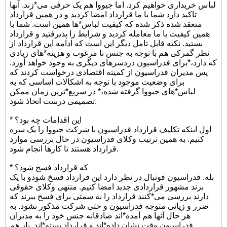
لباس خریداری خواهیم کرد. اما جیووا هم یک حرفی می*زند. آنها
تاکید دارد شما با ما قرارداد امضا کردید و در همین قرارداد
منعقد شده ذکر شده که کیفیت لباس*ها همین است. شما با
همین کیفیت با ما معامله کردید و شرایط را پذیرفتید و قرارداد
بستید. نکته قابل تامل دیگر این است که ادامه این قرارداد از
نظر گمرکی هم با توجه به جنس نا مرغوب و هزینه*های زیادی
که دارد،*برای فدراسیون دردسرهای دیگری به وجود خواهد آورد.
پس مدیران فدراسیون از کمیته اقتصادی درخواست کردند که
برای وضعیت موجود با توجه به اشکالات اساسی که به
لباس*های جیووا گرفته شده،* در سریع*ترین زمان ممکن
تصمیمی درست اتخاذ شود.
* این اقدامات چه بود؟
اول اینکه تکلیف قرارداد فدراسیون با شرکت جیووا را یک سره
کنیم. به همین ترتیب وکلای فدراسیون در حال بررسی موارد
قرارداد هستند تا کارها انجام شود.
* که قرارداد فسخ شود؟
بله. فدراسیون فوتبال در نظر دارد این قرارداد فسخ شودو با یک
برند مشهور قراردادی جدید امضا کنیم. منتهی وکلای حقوقی
دارند بررسی می*کنند قرارداد را به سمتی برای فسخ ببرند که
ضرر و زیانی متوجه فدراسیون و حتی شرکت مذکور نشود. به
هر حال آنها هم آمده*اند صادقانه جنس خود را به مدیران
فدراسیون وقت نشان داده*اند و قرارداد بسته*اند. باز هم