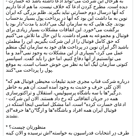
- به هرحال این شرکت می*تواند ادعا داشته باشد که خسارت
دیده است. مطرح کردن ادعا که خلاف نیست. ما هم ادعا داریم
که آنها درسال دوم خسارتی نباید بگیرند. ظلم بزرگی که ایران
نوین به ما داشت این بود که آنها در پرداخت پول بسیار بدحساب
بودند. چک هایی که به سازمان لیگ می*دادند یا مدت*دار بود یا
برگشت می*خورد. این اتفاقات مشکلات بسیار زیادی برای
فوتبال و مجموعه به همراه داشت. با این حال ما تلاش می*کنیم
که حق کامل فوتبال را از این شرکت بگیریم. این را مطمئن
باشید اگر ایران نوین در پرداخت های خود به سازمان لیگ منظم
عمل می کرد،*بسیاری از این مشکلات به وجود نمی*آمد و ما
می توانستیم از آنها دفاع کنیم. اما حق را باید گفت. اسپانسر
کنونی سازمان لیگ اما به نظر من خوش حساب است. به موقع
پول را پرداخت می*کنند.
*درباره شرکت فناپ مجری جدید تبلیغات محیطی فوتبال هم که
الان کلی حرف و حدیث به وجود آمده است. آن هم به خاطر
درگیر*ها با سه باشگاه پرسپولیس، استقلال و تراکتورسازی.
- همه در جریان اتفاقاتی که رخ داد هستند. الان این شرکت
ادعای خسارت کرده* است. اما مشکل اساسی اینجا استکه در
فوتبال ایران همه افراد و باشگاه*ها و ارگا*ن*ها حرفه*ای
نشدند.
* منظورتان چیست؟
طرف در انتخابات فدراسیون به خواسته*اش نرسیده و الان کینه