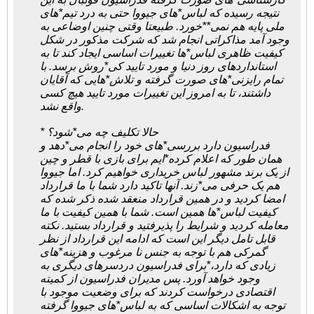
نتیجه رسیده که لباس*های جیووا حتی به درد تیم*های
ملی پایه هم نمی**خورد. طبیعتا وقتی چنین اوضاعی به
وجود آمد مذاکراتی انجام شد که شرکت مذکور در شکل
کیفیت ظاهری لباس*ها تغییرات اساسی ایجاد کند تا به
استانداردهای روز دنیا و مورد تایید کی*روش برسد. با
تمام رایزنی*های صورت گرفته و تلاش*هایی که آقایان
داشتند، تا به امروز این تغییرات مورد تایید هیچ کسی
واقع نشد.
* حالا تکلیف چه می*شود؟
فدراسیون دارد بررسی*های خود را انجام می*دهد و
همان طور که اعلام کرده*ایم برای بازی با قطر و چین
از یک برند مشهور لباس خریداری خواهیم کرد. اما جیووا
هم یک حرفی می*زند. آنها تاکید دارد شما با ما قرارداد
امضا کردید و در همین قرارداد منعقد شده ذکر شده که
کیفیت لباس*ها همین است. شما با همین کیفیت با ما
معامله کردید و شرایط را پذیرفتید و قرارداد بستید. نکته
قابل تامل دیگر این است که ادامه این قرارداد از نظر
گمرکی هم با توجه به جنس نا مرغوب و هزینه*های
زیادی که دارد،*برای فدراسیون دردسرهای دیگری به
وجود خواهد آورد. پس مدیران فدراسیون از کمیته
اقتصادی درخواست کردند که برای وضعیت موجود با
توجه به اشکالات اساسی که به لباس*های جیووا گرفته