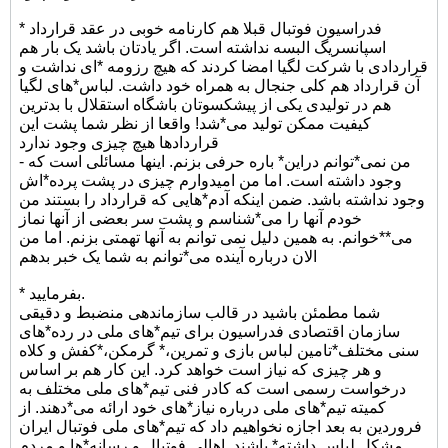
* فدراسیون فوتبال قبلا هم کارنامه خوبی در عقد قرارداد
اسپانسریگ البسه نداشته است. اگر یادتان باشد یک بار هم
قراردادی با شرکت لگیا امضا کردند که هیچ رزومه *ای نداشت و
آن قرارداد هم کلی جنجال به همراه خود داشت. لباس*های لگیا
هم در تولیدی یکی از پیشکسوتان باشگاه استقلال با بدترین
کیفیت ممکن تولید می*شد! واقعا از نظر شما پشت این
قراردادها هیچ چیزی وجود ندارد
- من نمی*توانم دراین* باره حرفی بزنم. اینها مسائلی است که
وجود داشته است. اما من امیدوارم چیزی در پشت پرده*اش
وجود نداشته باشد. ضمن اینکه آدم*هایی که قرارداد را بستند من
خودم آنها را می*شناسم و پشت سر بعضی از آنها نماز
می**خوانم. به همین دلیل نمی توانم به آنها تهمتی بزنم. اما من
الان درباره آینده می*توانم به شما یک خبر بدهم
* بفرمایید.
شما مطمئن باشید در قالب سازماندهی منضبط و دقیقی
سازمان اقتصادی فدراسیون برای تیم*های ملی در رده*های
سنی مختلف*تامین لباس بازی و تمرین،* گرمکن،*کفش و کلاه
و هر چیزی که نیاز است خواهد کرد. این کار هم بر اساس
درخواست رسمی است که کادر فنی تیم*های ملی مختلف به
کمیته تیم*های ملی درباره نیاز*های خود ارائه می*دهند. از
فروردین به بعد اجازه نخواهیم داد که تیم*های ملی فوتبال ایران
مشکل لباس داشته* باشند. اهالی فوتبال و رسانه*ها و مردم