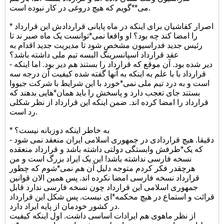
می**گویم که هیچ دروغی در کار نبوده است.
* اصرار کفاشیان برای اینکه در ماه پایانی قراردادش این قرارداد
را امضا کند چه بود؟ او واقعا نمی*توانست یک ماه صبر ند تا
رئیس جدید فدراسیون مشخص شود تا مدیریت جدید اقدام به
عقد قرارداد اسپانسرینگ البسه تیم ملی داشته باشد؟
- دیر شده بود. آن موقع که قرارداد را بستند هم دیر بود. اما اینکه
قرارداد با با علم به اینکه به آنها گفته شده کیفیت آن درجه سه
است و به درد تیم ملی نمی*خورد با این شرایط با شرکت جیووا
بستند جای تعجب دارد و پاسخش را باید همان*هایی بدهند که
قرارداد را امضا کرده اند. ضمن اینکه این قرارداد از نظر شکلی
رد است.
* به خاطر اینکه دوزبانه نیست؟
- دقیقا. هیچ قراردادی در جمهوری اسلامی ایران منعقد نمی شود
که یک*طرفش وابستگی دولتی داشته باشد و قرارداد منعقده
نسخه فارسی نداشته باشد! این یک ایراد بزرگ است و من
هرچقدر فکر کردم متوجه دلیل آن هم نمی*شوم که چطور
قرارداد نسخه فارسی امضا نکرده اند. پس همین الان قوانین
جمهوری اسلامی این قرارداد چون نسخه فارسی ندارد قابل
قرائت و استماع در هیچ محکمه*ای نیست. پس شکل این قرارداد
در کشور خودمان از پایه ایراد دارد.
از نظر ماهوی هم ایرادات اساسی داشت. اول اینکه کیفیت