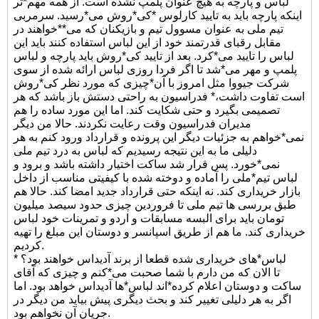
لباس و پارچه به هیچ عنوان پلمپ نشده است. از همه مهم*تر
اینکه پارچه باید به تایید کارلوس *کی*روش می*رسید. سرمربی
تیم ملی به عنوان مسوول تیم و بازیکنان که می**خواهند در
مقابل رقبای قدرتمند خود از این لباس استفاده کنند باید این
لباس را تایید می*کرد. بعد از تایید کی*روش باید پارچه و لباس
پلمپ و مهر می*شد تا اگر فردا روزی لباس ارائه شده از سوی
شرکت جیووا مثل امروز با آن*چیزی که مورد نظر کی*روش
است تفاوت داشت،* فدراسیون به راحتی دستش باز باشد که هر
تصمیمی بگیرد و حتی شکایت کند. اما این مورد ساده را هم
مدیران فدراسیون وقت رعایت نکردند. حالا من دیگر
نمی*خواهم به جزئیات دیگر این پرونده و قرارداد ورود کنم به هر
دلیلی ما به این نتیجه رسیدیم که لباس به درد تیم ملی
نمی*خورد. پس قرار شد ساکت اختیار داشته باشد و برود و
لباس تیم*ملی را آماده و دوخته شده با کیفیتی مناسب از داخل
بازار خریداری کند. نه اینکه حتی قرارداد جدید امضا کند. حالا هم
طبق بررسی ها تیم ملی تا فروردین چیزی حدود سیصد میلیون
تومان باید برای البسه مسابقات و اردو و تمرینات خود لباس
خریداری کند. ما هم از طریق اسپانسر و دوستان این مبلغ را تهیه
کردیم.
* لباس*های خریداری شده قطعا از برند آدیداس خواهند بود؟
تا الان که من دارم با شما صحبت می*کنم و چیزی که آقای
ساکت و دوستان اعلام کرده*اند لباس*ها آدیداس خواهد بود. اما
اگر به هر دلیلی تغییر کند و بحث دیگری پیش بیاید من دیگر در
جریان آن نخواهم بود.