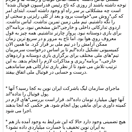
توجه داشته باشند از روزی که تاج رئیس فدراسیون فوتبال شده*
است چه مشکلاتی بر سر راه او وجود داشته است. ابتدای امر
که کی*روش می*خواست برود و بعد از کلی رایزنی و سختی او
را نگه داشتیم. تیم ملی زمین تمرین نداشت. لباس نداشت.
اردوی تدارکاتی داخلی و خارجی*اش مشخص نبود. برنامه*ای
برای بازی دوستانه نبود. پرواز چارتر نداشتیم. همه چیز به قول
معروف روی هوا بود. اما تاج به مرور و در سریع ترین زمان
ممکن آرامش را در تیم ملی بر قرار کرد. ما همین الان
کمیسیونی تشکیل داده*ایم تا بر اساس درخواست سرمربیان
تیم*های ملی مختلف برای برگزاری بازی دوستانه و اردوهای
خارجی،* برنامه*ریزی و مذاکرات لازم را انجام بدهد. به این
ترتیب تلاش می شود تا از نظر بازی تدارکاتی هم ساماندهی
درست و حسابی در فوتبال ملی اتفاق بیفتد.
* ماجرای سازمان لیگ باشرکت ایران نوین به کجا رسید؟ آنها
پول فوتبال را نداده*اند.
آنها چهل میلیارد تومان داده*اند. قرار است بررسی*های لازم در
کمیته داوری برای مابقی پول انجام شود. هر حکمی که آنجا بدهند
اجرا می شود.
* هیچ تضمینی وجود دارد حالا که این شرایط به وجود آمده باز هم
به ایران نوین تخفیف یا خسارت میلیاردی داده نشود؟