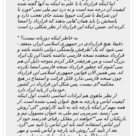
اما اینکه قرارداد با با علم به اینکه به آنها گفته شده
کیفیت آن درجه سه است و به درد تیم ملی نمی*خورد با
این شرایط با شرکت جیووا بستند جای تعجب دارد و
پاسخش را باید همان*هایی بدهند که قرارداد را امضا
کرده اند. ضمن اینکه این قرارداد از نظر شکلی رد است.
* به خاطر اینکه دوزبانه نیست؟
- دقیقا. هیچ قراردادی در جمهوری اسلامی ایران منعقد
نمی شود که یک*طرفش وابستگی دولتی داشته باشد و
قرارداد منعقده نسخه فارسی نداشته باشد! این یک ایراد
بزرگ است و من هرچقدر فکر کردم متوجه دلیل آن هم
نمی*شوم که چطور قرارداد نسخه فارسی امضا نکرده
اند. پس همین الان قوانین جمهوری اسلامی این قرارداد
چون نسخه فارسی ندارد قابل قرائت و استماع در هیچ
محکمه*ای نیست. پس شکل این قرارداد در کشور
خودمان از پایه ایراد دارد.
از نظر ماهوی هم ایرادات اساسی داشت. اول اینکه
کیفیت لباس و پارچه به هیچ عنوان پلمپ نشده است. از
همه مهم*تر اینکه پارچه باید به تایید کارلوس *کی*روش
می*رسید. سرمربی تیم ملی به عنوان مسوول تیم و
بازیکنان که می**خواهند در مقابل رقبای قدرتمند خود از
این لباس استفاده کنند باید این لباس را تایید می*کرد.
بعد از تایید کی*روش باید پارچه و لباس پلمپ و مهر
می*شد تا اگر فردا روزی لباس ارائه شده از سوی