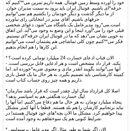
خود را آورده وسط زمین فوتبال. همه داریم تمرین می**کنیم که
حرفه*ای باشیم. فوتبال ایران باید برود به سمت مدیران جوان.
از ما دیگر گذشت و دیگر خودمان را بکشیم هم نمی*توانیم
حرفهای باشیم. آقای مدیر در انتخاباتی رای نیاورده
است.می*رود مدیرعامل یک باشگاه می*شود. دعوای شخصی
قبلی خود را می*آورد اینجا و این وضع به وجود می*آید. این اتفاق
به خوبی نشان می*دهد که ما در فوتبال ایران حرفه*ای نیستیم.
فکر می**کنیم چون کلی تماشاچی هم پشتمان است می*توانیم
این کارها را هم انجام بدهیم.
* الان فناپ ادعای خسارت 24 میلیارد تومانی کرده است؟
- بکند. قرار داد مشخص است و هر ادعایی قابل بررسی است.
آنها می*توانند بگویند انقدر مادی و معنوی ضربه*خورده اند. اما
کمیته کارشناسی باید تصمیم بگیرد. به هر حال ما یک فصل بازی
داریم و همه چیز روی حساب کتاب است.
*اصلا کل قرارداد سال اول چقدر است که قرار باشد سازمان
لیگ خسارت هنگفتی هم به اسپانسر بدهد؟
پنجاه میلیارد تومان. به هر حال ما هم دفاع می*کنیم. اما آنها را
نباید برنجانیم کارشان را هم بلد هستند. قطعا با آنها کمتر مشکل
پیدا خواهیم کرد. مشکل ما الان بچه*های خود فوتبال هستند! در
شرایط کنونی هم یک سوءتفاهم به وجود آمده است.
* الان اگر شما به طور مثال اگر مدیرعامل پرسپولیس