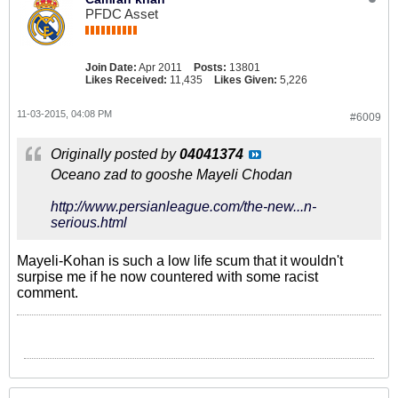
PFDC Asset
Join Date:
Apr 2011
Posts:
13801
Likes Received:
11,435
Likes Given:
5,226
11-03-2015, 04:08 PM
#6009
Originally posted by
04041374
Oceano zad to gooshe Mayeli Chodan
http://www.persianleague.com/the-new...n-
serious.html
Mayeli-Kohan is such a low life scum that it wouldn't
surpise me if he now countered with some racist
comment.