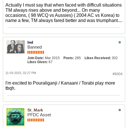
Actually I must say that when faced with difficult situations
TM always rises above and beyond... On many
occasions, ( 98 WCQ vs Aussies) ( 2004 AC vs Korea) to
name a few, TM always fared better and was triumphant....
lml
Banned
Join Date:
Mar 2015
Posts:
285
Likes Received:
302
Likes Given:
67
11-03-2015, 02:27 PM
#6004
I'm excited to Pouraliganji / Kanaani / Torabi play more
tbqh.
St_Mark
PFDC Asset