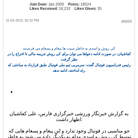
Join Date:
Jan 2005
Posts:
18524
Likes Received:
16,152
Likes Given:
35
11-03-2015, 02:32 PM
#6005
کی روش و اسدی به خاطر منیت ها پیغام و پسغام می فرستند
کفاشیان: در صورت ادامه دعواها می توان برای کی روش جریمه مالی تا اخراج را در
نظر گرفت
رئیس فدراسیون فوتبال گفت: سرمربی تیم ملی فوتبال طبق قرارداد به مباحثی که
راه انداخته، ادامه ندهد.
به گزارش خبرنگار ورزشی خبرگزاری فارس، علی کفاشیان
اظهار داشت:
جو مناسبی در فوتبال وجود ندارد و این پیغام و پسغام هایی که
توسط کی روش و اسدی مدام به یکدیگر داده می شود به خاطر