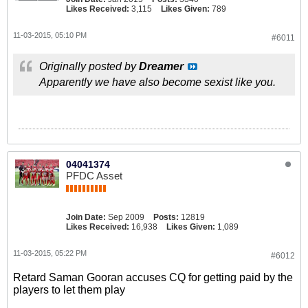
Likes Received:
3,115
Likes Given:
789
11-03-2015, 05:10 PM
#6011
Originally posted by
Dreamer
Apparently we have also become sexist like you.
04041374
PFDC Asset
Join Date:
Sep 2009
Posts:
12819
Likes Received:
16,938
Likes Given:
1,089
11-03-2015, 05:22 PM
#6012
Retard Saman Gooran accuses CQ for getting paid by the
players to let them play