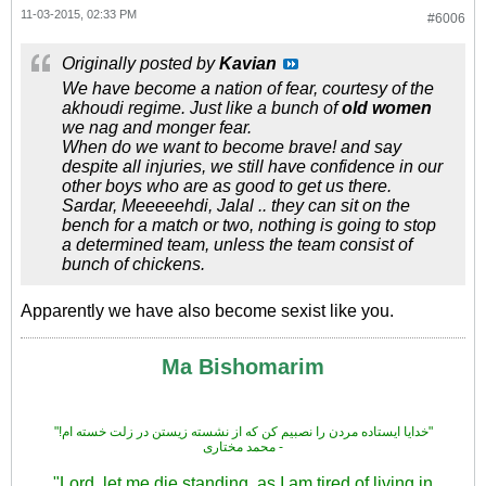
11-03-2015, 02:33 PM
#6006
Originally posted by
Kavian
We have become a nation of fear, courtesy of the
akhoudi regime. Just like a bunch of
old women
we nag and monger fear.
When do we want to become brave! and say
despite all injuries, we still have confidence in our
other boys who are as good to get us there.
Sardar, Meeeeehdi, Jalal .. they can sit on the
bench for a match or two, nothing is going to stop
a determined team, unless the team consist of
bunch of chickens.
Apparently we have also become sexist like you.
Ma Bishomarim
"!خدایا ایستاده مردن را نصبیم کن که از نشسته زیستن در زلت خسته ام"
محمد مختاری -
"Lord, let me die standing, as I am tired of living in