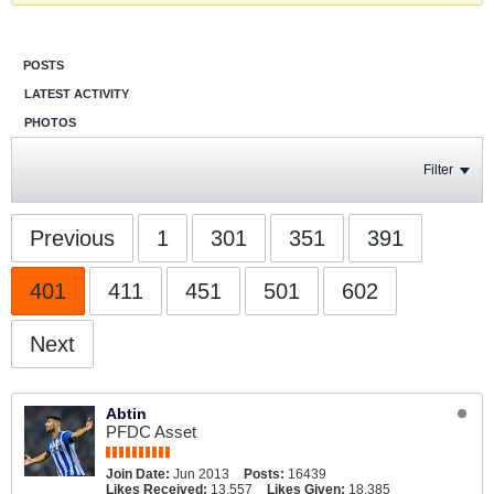
POSTS
LATEST ACTIVITY
PHOTOS
Filter
Previous
1
301
351
391
401
411
451
501
602
Next
Abtin
PFDC Asset
Join Date:
Jun 2013
Posts:
16439
Likes Received:
13,557
Likes Given:
18,385