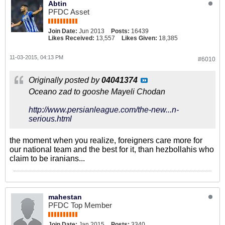
Abtin
PFDC Asset
Join Date:
Jun 2013
Posts:
16439
Likes Received:
13,557
Likes Given:
18,385
11-03-2015, 04:13 PM
#6010
Originally posted by
04041374
Oceano zad to gooshe Mayeli Chodan
http://www.persianleague.com/the-new...n-
serious.html
the moment when you realize, foreigners care more for
our national team and the best for it, than hezbollahis who
claim to be iranians...
mahestan
PFDC Top Member
Join Date:
Jan 2015
Posts:
3340