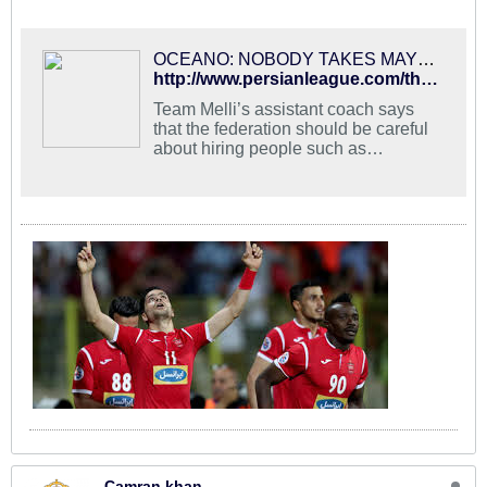
OCEANO: NOBODY TAKES MAYELI KOHAN SERIOUS - PersianLeague.Com (Iran Football League)
http://www.persianleague.com/the-news/1-latest-news/9850-oceano-nobody-takes-mayeli-kohan-serious.html
Team Melli’s assistant coach says
that the federation should be careful
about hiring people such as
Mohammad Mayeli Kohan.
Camran khan