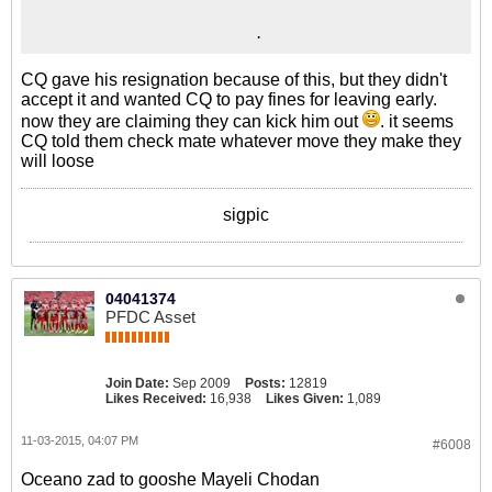
.
CQ gave his resignation because of this, but they didn't
accept it and wanted CQ to pay fines for leaving early.
now they are claiming they can kick him out
. it seems
CQ told them check mate whatever move they make they
will loose
sigpic
04041374
PFDC Asset
Join Date:
Sep 2009
Posts:
12819
Likes Received:
16,938
Likes Given:
1,089
11-03-2015, 04:07 PM
#6008
Oceano zad to gooshe Mayeli Chodan