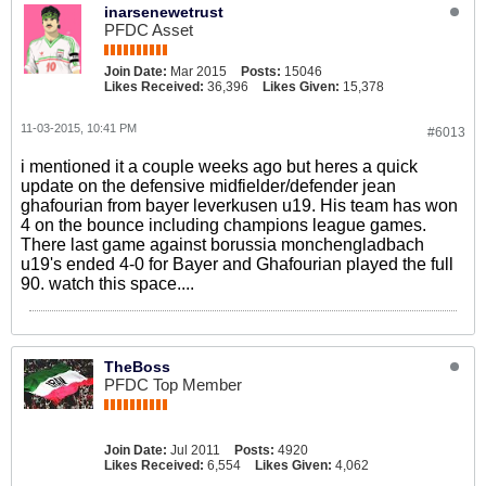
inarsenewetrust
PFDC Asset
Join Date:
Mar 2015
Posts:
15046
Likes Received:
36,396
Likes Given:
15,378
11-03-2015, 10:41 PM
#6013
i mentioned it a couple weeks ago but heres a quick
update on the defensive midfielder/defender jean
ghafourian from bayer leverkusen u19. His team has won
4 on the bounce including champions league games.
There last game against borussia monchengladbach
u19's ended 4-0 for Bayer and Ghafourian played the full
90. watch this space....
TheBoss
PFDC Top Member
Join Date:
Jul 2011
Posts:
4920
Likes Received:
6,554
Likes Given:
4,062