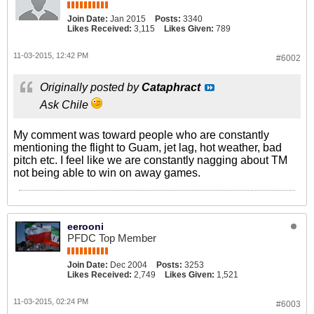
Join Date:
Jan 2015
Posts:
3340
Likes Received:
3,115
Likes Given:
789
11-03-2015, 12:42 PM
#6002
Originally posted by
Cataphract
Ask Chile
My comment was toward people who are constantly
mentioning the flight to Guam, jet lag, hot weather, bad
pitch etc. I feel like we are constantly nagging about TM
not being able to win on away games.
eerooni
PFDC Top Member
Join Date:
Dec 2004
Posts:
3253
Likes Received:
2,749
Likes Given:
1,521
11-03-2015, 02:24 PM
#6003