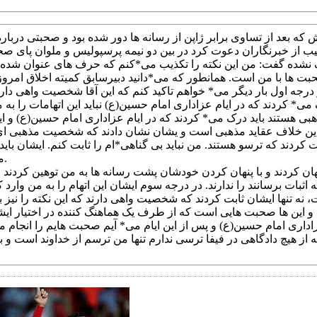
بعد از تساوی برابر ژاپن از رسانه ها دور شده بود و صحبتی درباره
 نشده گفت: من این نکته را تکذیب می*کنم که حرف های عنوان شده 
 ها با من است. همانطور که می*دانید دبیرسابق کمیته اخلاق امروز 
ه اول بار دیگر می* خواهم تاکید کنم که این آقا شخصیت واهی دارند.
بی هستند باید درک می* کردند که در ایام عزاداری امام حسین(ع) و 
یرا این خلاف عقاید مذهبی است و یشان نشان دادند که شخصیت مذهبی ای
ردند که ترسو هستند. من نباید بی گناهی*ام را ثابت کنم. ایشان باید ب
می* زند را ثابت کند.
ن کردند و با پنهان کردن خودشان پشت رسانه ها به من توهین کردند و
 اثبات برسانند را ندارند. در درجه سوم ایشان این اتهام را به من وار
ه تنها ایشان ثابت کردند که شخصیت واهی دارند که این نکته را نیز به
اداری امام حسین(ع) و پس از این ایام می* آیم صحبت هایم را انجام
 از هیچ دادگاهی در فیفا ترسی ندارم تنها من ترسم از خداوند است و ب