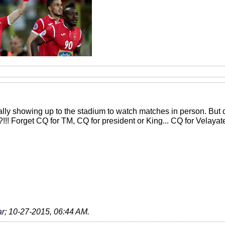
nally showing up to the stadium to watch matches in person. But 
!!! Forget CQ for TM, CQ for president or King... CQ for Velaya
ar
;
10-27-2015, 06:44 AM
.