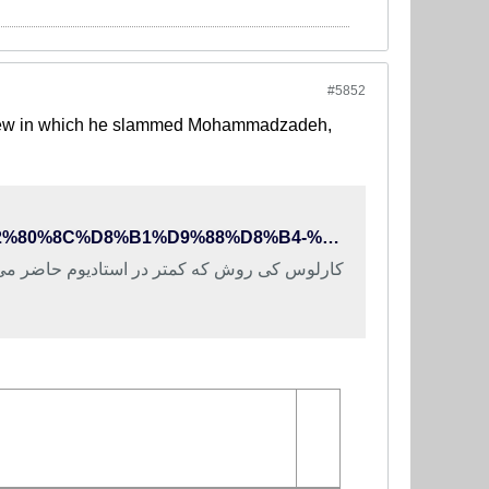
#5852
erview in which he slammed Mohammadzadeh,
http://www.varzesh3.com/news/1277706/%DA%A9%DB%8C%E2%80%8C%D8%B1%D9%88%D8%B4-%D9%81%D9%82%D8%B7-%D8%A7%D8%B2-%D8%AE%D8%AF%D8%A7-%D9%85%DB%8C%E2%80%8C%D8%AA%D8%B1%D8%B3%D9%85
کارلوس کی روش که کمتر در استادیوم حاضر می شد