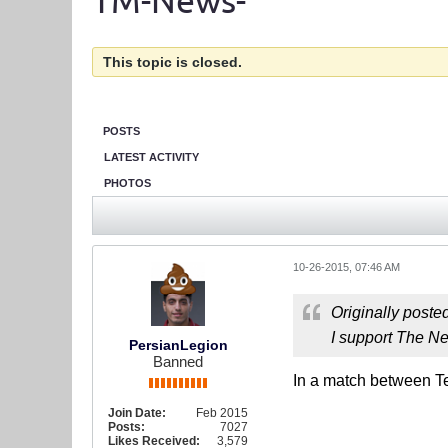
TM-News-
This topic is closed.
POSTS
LATEST ACTIVITY
PHOTOS
10-26-2015, 07:46 AM
Originally poste
I support The Ne
PersianLegion
Banned
In a match between Te
Join Date:
Feb 2015
Posts:
7027
Likes Received:
3,579