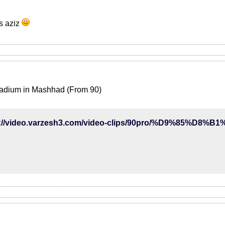
is aziz
tadium in Mashhad (From 90)