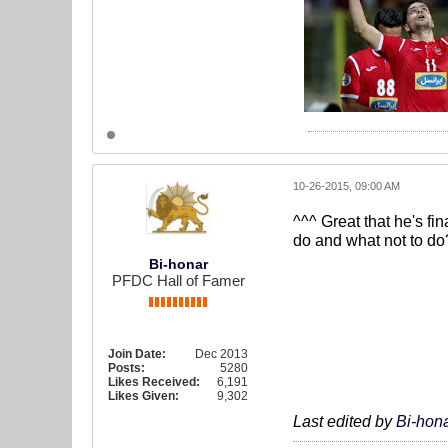
10-26-2015, 09:00 AM
^^^ Great that he's fi
do and what not to do?
Bi-honar
PFDC Hall of Famer
Join Date:
Dec 2013
Posts:
5280
Likes Received:
6,191
Likes Given:
9,302
Last edited by
Bi-hon