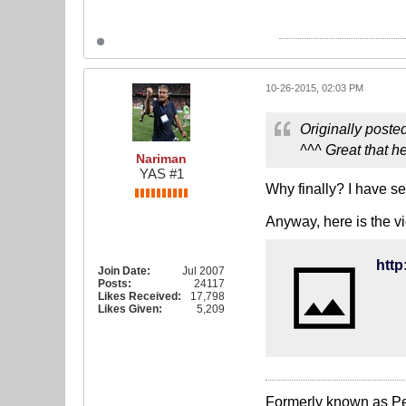
10-26-2015, 02:03 PM
Originally poste
^^^ Great that h
Nariman
YAS #1
Why finally? I have s
Anyway, here is the vi
Join Date:
Jul 2007
Posts:
24117
Likes Received:
17,798
Likes Given:
5,209
Formerly known as Pe