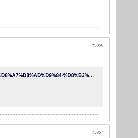
#5856
http://video.varzesh3.com/video-clips/90pro/%D9%85%D8%B1%D8%A7%D8%AD%D9%84-%D8%B3%D8%A7%D8%AE%D8%AA-%D9%88%D8%B1%D8%B2%D8%B4%DA%AF%D8%A7%D9%87-%D9%85%D8%AC%D9%87%D8%B2-%D8%A7%D9%85%D8%A7%D9%85-%D8%B1%D8%B6%D8%A7/
#5857