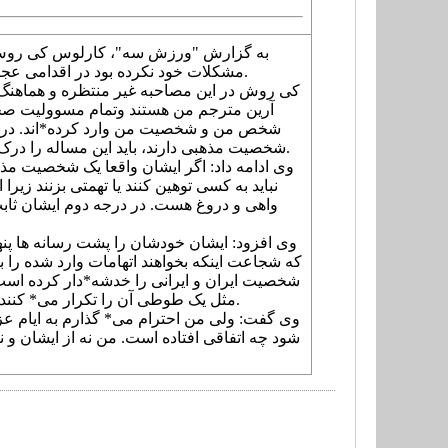
به گزارش "ورزش سه"، کارلوس کی روش که 
مشکلات خود نکرده بود در اقدامی عجیب از خبرنگاران دعوت کرد در بین دو نیمه پرسپولیس و ملوان پای صحبت های او بنشینند.
کی روش در این مصاحبه غیر منتظره و هماهنگ
آرین مترجم من هستند وتمام مسوولیت صحبت
شخص من و شخصیت من وارد کرده*اند. در درج
شخصیت مذهبی دارند، باید این مساله را درک می* کردند که در ایام عزاداری امام حسین(ع) نباید این اتهامات را به من وارد می* کردند.
وی ادامه داد: اگر ایشان واقعا یک شخصیت مذه
نباید به کسی توهین کنند یا تهمتی بزنند ز
واهی و دروغ هست. در درجه دوم ایشان ثابت ک
وی افزود: ایشان خودشان را پشت رسانه ها پنها
که شجاعت اینکه بخواهند اتهامات وارد شده را به
شخصیت ایران و ایرانی را خدشه*دار کرده است، ن
مثل یک طوطی آن را تکرار می* کنند و این ها صحبت هایی است که از طرف یک هماهنگ کننده در اختیار ایشان قرار می* گیرد.
وی گفت: ولی من احترام می* گذارم به ایام عز
شود چه اتفاقی افتاده است. من نه از ایشان و نه