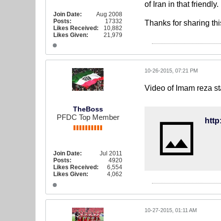
of Iran in that friendly.
Join Date:
Aug 2008
Posts:
17332
Thanks for sharing th
Likes Received:
10,882
Likes Given:
21,979
10-26-2015, 07:21 PM
Video of Imam reza s
TheBoss
PFDC Top Member
Join Date:
Jul 2011
Posts:
4920
Likes Received:
6,554
Likes Given:
4,062
10-27-2015, 01:11 AM