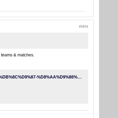
#5854
GL teams & matches.
http://90tv.ir/video/166431/%D8%AC%D9%88%D8%A7%D8%A8%DB%8C%D9%87-%D8%AA%D9%86%D8%AF-%DA%A9%DB%8C%D8%B1%D9%88%D8%B4-%D8%A8%D9%87-%D8%A7%D8%AA%D9%87%D8%A7%D9%85%D8%A7%D8%AA-%D8%B9%D8%B6%D9%88-%D9%85%D8%B3%D8%AA%D8%B9%D9%81%DB%8C-%DA%A9%D9%85%DB%8C%D8%AA%D9%87-%D8%A7%D8%AE%D9%84%D8%A7%D9%82-%D9%86%D9%88%D8%AF-4-%D8%A2%D8%A8%D8%A7%D9%86