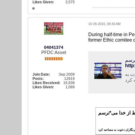
Likes Given:
3,575
10-26-2015, 08:30 AM
During half-time in 
former Ethic comitee c
04041374
PFDC Asset
ترسم
ت به
Join Date:
Sep 2009
Posts:
12819
Likes Received:
16,938
Likes Given:
1,089
از خدا می*ترسم