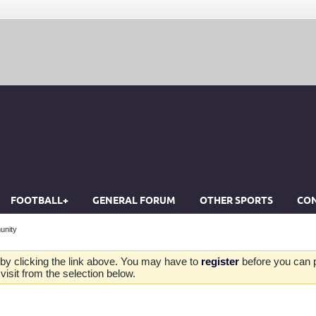
FOOTBALL+
GENERAL FORUM
OTHER SPORTS
CON
unity
by clicking the link above. You may have to
register
before you can po
isit from the selection below.