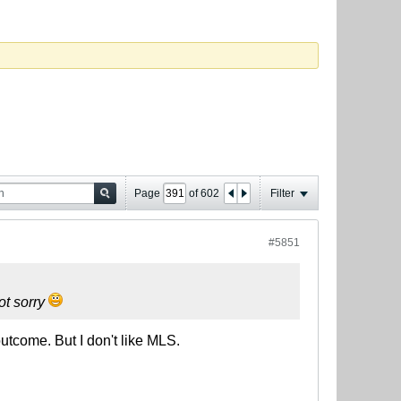
Page
of
602
Filter
#5851
ot sorry
utcome. But I don't like MLS.