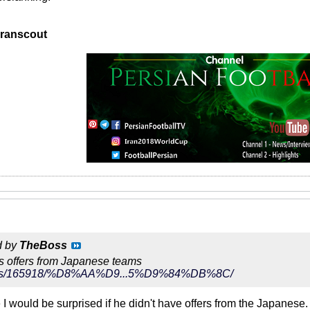
iranscout
d by
TheBoss
s offers from Japanese teams
r/news/165918/%D8%AA%D9...5%D9%84%DB%8C/
e I would be surprised if he didn't have offers from the Japane