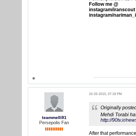
Follow me @
instagram/iranscout
instagram/nariman_
10-26-2015, 07:18 PM
Originally poste
Mehdi Torabi ha
teammelli91
http://90tv.i
Persepolis Fan
After that performanc