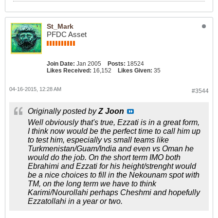
St_Mark
PFDC Asset
Join Date:
Jan 2005
Posts:
18524
Likes Received:
16,152
Likes Given:
35
04-16-2015, 12:28 AM
#3544
Originally posted by
Z Joon
Well obviously that's true, Ezzati is in a great form,
I think now would be the perfect time to call him up
to test him, especially vs small teams like
Turkmenistan/Guam/India and even vs Oman he
would do the job. On the short term IMO both
Ebrahimi and Ezzati for his height/strenght would
be a nice choices to fill in the Nekounam spot with
TM, on the long term we have to think
Karimi/Nourollahi perhaps Cheshmi and hopefully
Ezzatollahi in a year or two.