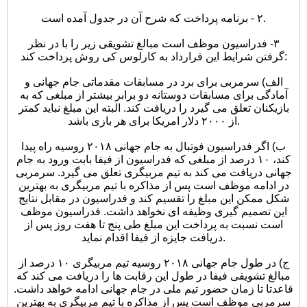
٢ - برنامه پرداخت که شرح آن در جدول آمده است.
٣- فدراسیون موظف است مبالغ تشویقی زیر را با در نظر
گرفتن شرایط این قرارداد به کارلوس کی روش پرداخت کند:
الف) سرمربی برای برد در مسابقات مقدماتی جام جهانی و
آمادگی برای مسابقات دوستانه دو برابر بیشتر از مبلغی که به
بازیکنان تعلق می گیرد را دریافت کند. البته این مبلغ نباید کمتر
از ٢٠٠٠ دلار امریکا برای هر بازی باشد.
ب) اگر فدراسیون فوتبال به جام جهانی ٢٠١٨ روسیه راه پیدا
کند، ١٠ درصد از مبلغی که فدراسیون از فیفا بابت ورود به جام
جهانی دریافت می کند به تیم مربیگری تعلق می گیرد. سرمربی
در ادامه موظف است پس از مذاکره با تیم مربیگری به بهترین
شکل ممکن این مبلغ را تقسیم کند و فدراسیون در مقابل نتایج
این تصمیم گیری وظیفه ای نخواهد داشت. فدراسیون موظف
است نسبت به پرداخت این مبلغ طی پنج تا هفت روز پس از
دریافت جایزه از فیفا اقدام نماید.
ج) در طول جام جهانی ٢٠١٨ روسیه تیم مربیگری ١٠ درصد از
مبالغ تشویقی فیفا در طول این رقابت ها را دریافت می کند که
قاعدتا تا زمان حضور تیم ملی در جام جهانی ادامه خواهد داشت.
سرمربی موظف است پس از مذاکره با تیم مربیگری به بهترین