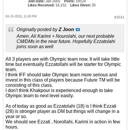
Join Date:
Jan 2005
Posts:
18524
Likes Received:
16,152
Likes Given:
35
04-15-2015, 11:45 PM
#3541
Originally posted by
Z Joon
Amen. Ali Karimi + Nourolahi, our next probable
CM/DMs in the near future. Hopefully Ezzatolahi
joins soon as well
All 3 players are with Olympic team now. It will take little
time but eventually Ezzatollahi will be starter for Olympic
team.
I think IFF should take Olympic team more serious and
invest in this class of players because Future TM will be
consisting of this class.
I don't think Khakpour is experienced enough to take
Olympic team to next level easily.
As of today as good as Ezzatolahi (18) is I think Ezzati
(28) is stronger player as DM but things will change in a
year or so.
We should see Ezzati , Norollahi, Karimi in action in few
hours.