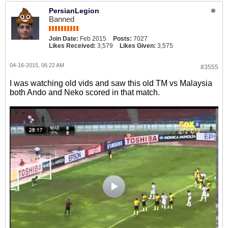
PersianLegion
Banned
Join Date:
Feb 2015
Posts:
7027
Likes Received:
3,579
Likes Given:
3,575
04-16-2015, 06:22 AM
#3555
I was watching old vids and saw this old TM vs Malaysia
both Ando and Neko scored in that match.