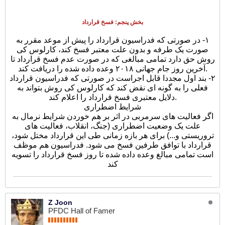
بخش پنجم: فسخ قرارداد
١- در صورتی که فدراسیون قرارداد را پیش از موعد مقرر به
صورت یک طرفه و بدون علت معتبر فسخ کند، کارلوس کی
روش حق دارد تمامی مبالغی که در صورت عدم فسخ قرارداد تا
آخرین روز جام جهانی ٢٠١٨ وعده داده شده را دریافت کند.
٢- بند اول مجددا قابل اجراست در صورتی که فدراسیون قرارداد
فعلی را به گونه ای نقض کند که کارلوس کی روش بتواند به
دلایل معتبری فسخ قرارداد را اعلام کند.
شرایط اضطراری
اگر فعالیت های سرمربی در اثر بر هم خوردن شرایط نرمال به
علت یک وضعیت اضطراری (جنگ، انقلاب، فعالیت های
تروریستی و...) برای هر بازه زمانی طی این قرارداد مختل شود،
قرارداد با توافق طرفین فسخ می شود. فدراسیون هم موظف
است تمامی مبالغ وعده داده شده تا روز فسخ قرارداد را تسویه
کند
Z Joon
PFDC Hall of Famer