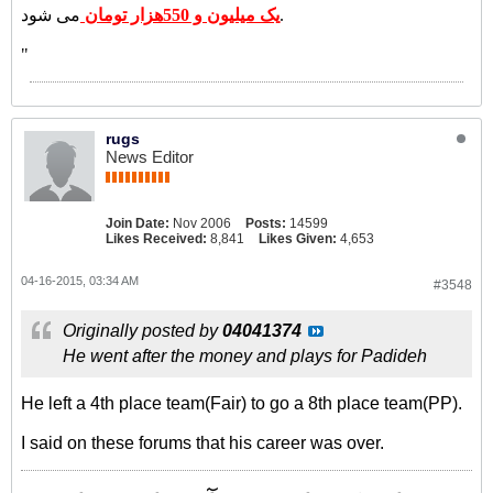
می شود.
یک میلیون و 550هزار تومان
"
rugs
News Editor
Join Date:
Nov 2006
Posts:
14599
Likes Received:
8,841
Likes Given:
4,653
04-16-2015, 03:34 AM
#3548
Originally posted by
04041374
He went after the money and plays for Padideh
He left a 4th place team(Fair) to go a 8th place team(PP).
I said on these forums that his career was over.