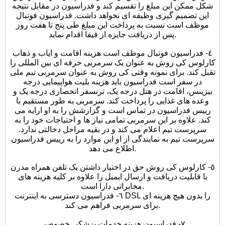
شکل ممکن این مبلغ را تقسیم کند و فدراسیون در مقابل نتیجه
این تصمیم گیری وظیفه ای نخواهد داشت. فدراسیون فوتبال
موظف است نسبت به پرداخت این مبلغ طی پنج تا هفت روز
پس از دریافت جایزه از فیفا اقدام نماید.
٤- فدراسیون فوتبال موظف است هزینه اقامت و ایاب و ذهاب
کارلوس کی روش به عنوان یک سرمربی حرفه ای بین المللی را
تقبل کند. برای نمونه وقتی کی روش به عنوان سرمربی تیم ملی
در سفر است فدراسیون باید هزینه بلیت هواپیمایی درجه
بیزینس، اقامت در هتل درجه یک، ترنسفر انحصاری درجه یک و
وعده های غذایی را پرداخت کند. سرمربی به طور مستقیم با
رییس فدراسیون در تماس است و گزارشش را به او ارایه می
کند. علاوه بر این سرمربی تمامی نیاز ها و احتیاجات خود را به
سرپرست تیم اعلام می کند و در بقیه مراحل دخالتی ندارد.
سرپرست تیم به نمایندگی از او این موارد را به رییس فدراسیون
اطلاع می دهد.
٥- کارلوس کی روش حق در اختیار داشتن یک تلفن همراه مدرن
با قابلیت دریافت و ارسال ایمیل را علاوه بر کلیه هزینه های
مخابراتی دارا است.
٦- فدراسیون دسترسی به اینترنت DSL را بدون هیچ هزینه ای
برای سرمربی فراهم می کند.
٧- فدراسیون هزینه خدمات پزشکی خصوصی