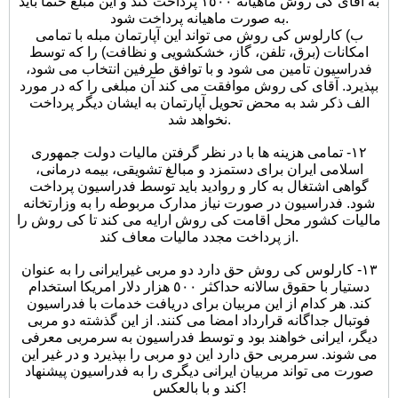
به آقای کی روش ماهیانه ١٥٠٠ پرداخت کند و این مبلغ حتما باید
به صورت ماهیانه پرداخت شود.
ب) کارلوس کی روش می تواند این آپارتمان مبله با تمامی
امکانات (برق، تلفن، گاز، خشکشویی و نظافت) را که توسط
فدراسیون تامین می شود و با توافق طرفین انتخاب می شود،
بپذیرد. آقای کی روش موافقت می کند آن مبلغی را که در مورد
الف ذکر شد به محض تحویل آپارتمان به ایشان دیگر پرداخت
نخواهد شد.
١٢- تمامی هزینه ها با در نظر گرفتن مالیات دولت جمهوری
اسلامی ایران برای دستمزد و مبالغ تشویقی، بیمه درمانی،
گواهی اشتغال به کار و روادید باید توسط فدراسیون پرداخت
شود. فدراسیون در صورت نیاز مدارک مربوطه را به وزارتخانه
مالیات کشور محل اقامت کی روش ارایه می کند تا کی روش را
از پرداخت مجدد مالیات معاف کند.
١٣- کارلوس کی روش حق دارد دو مربی غیرایرانی را به عنوان
دستیار با حقوق سالانه حداکثر ٥٠٠ هزار دلار امریکا استخدام
کند. هر کدام از این مربیان برای دریافت خدمات با فدراسیون
فوتبال جداگانه قرارداد امضا می کنند. از این گذشته دو مربی
دیگر، ایرانی خواهند بود و توسط فدراسیون به سرمربی معرفی
می شوند. سرمربی حق دارد این دو مربی را بپذیرد و در غیر این
صورت می تواند مربیان ایرانی دیگری را به فدراسیون پیشنهاد
کند و با بالعکس!