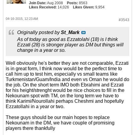
Join Date:
Aug 2008
Posts:
8563
Likes Received:
14,026
Likes Given:
9,954
04-16-2015, 12:23 AM
#3543
Originally posted by
St_Mark
As of today as good as Ezzatolahi (18) is I think
Ezzati (28) is stronger player as DM but things will
change in a year or so.
Well obviously he's better they are not comparable, Ezzati
is in great form, I think now would be the perfect time to
call him up to test him, especially vs small teams like
Turkmenistan/Guam/India and even vs Oman he would do
the job. On the short term IMO both Ebrahimi and Ezzati
for his height/strenght would be nice choices to fill in the
Nekounam spot with TM, on the long term we have to
think Karimi/Nourollahi perhaps Cheshmi and hopefully
Ezzatollahi in a year or two.
These guys should be our main hopes to replace
Nekounam in the DM, we have couple of promising
players there thankfully