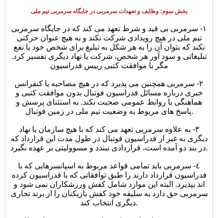
بخش سوم: وظایف و تعهدات سرمربی در جایگاه سرمربی تیم ملی
١- سرمربی بی قید و شرط تعهد می کند که در جایگاه سرمربی
تیم ملی در هیچ رویدادی شرکت نکند و به هیچ عنوان حرکتی
نکند که بتوان آن را به هر شکل به تبلیغ برای شخص خود یا نفع
تبلیغاتی و سود آور هر شخص، شرکت یا نهاد دیگری تفسیر کرد.
مگر با موافقت کتبی رییس فدراسیون
٢- سرمربی همچنین می پذیرد که در هیچ مصاحبه یا کنفرانس
خبری درباره مسائل فدراسیون فوتبال بدون موافقت کتبی و
هماهنگی با روابط عمومی صحبت نکند. به استثنای پرسش و
پاسخ های مربوط به وضعیت تیم ملی در زمین فوتبال.
٣- به علاوه سرمربی تعهد می کند که با هیچ سازمان یا نهاد
دیگری به غیر از فدراسیون فوتبال در طول مدت این قرارداد که
در بند دو آمده است، قراردادی نبندد و مسوولیتی بر عهده نگیرد.
٤- سرمربی باید تمامی قواعد مربوط به اسپانسرهایی که با
فدراسیون قرارداد دارند را طبق توافقاتی که با فدراسیون کرده
اند بپذیرد. البته این موارد شامل کفش ورزشکاران نمی شود و
سرمربی حق دارد به سلیقه خود کفش بازیکنان را از برند تجاری
دیگری انتخاب کند.