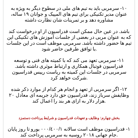
١٠- سرمربی باید به تیم های ملی در سطوح دیگر به ویژه به
عنوان مدیر تکنیکی برای تیم های المپیک و جوانان ١٩ ساله،
مشاوره دهد و بر تمرینات شان نظارت داشته
باشد. در عین حال ممکن است فدراسیون از او درخواست کند
که به عنوان مربی در بعضی از جلسات آموزش های تکنیکی این
تیم ها حضور داشته باشد. سرمربی موظف است در این جلسات
با توافق طرفین حاضر شود.
١١- سرمربی تعهد می کند که با کمیته های فنی و توسعه
فدراسیون فوتبال همکاری و ارتباط موثری داشته باشد.
سرمربی در جلسات این کمیته به ریاست رییس فدراسیون
شرکت خواهد کرد.
١٢- اگر سرمربی از تعهد و انجام هر کدام از موارد ذکر شده
وظایفش سرباز زند، فدراسیون حق دارد جریمه ای معادل ٢٠
هزار دلار به ازای هر بند را اعمال کند.
بخش چهارم: وظایف و تعهدات فدراسیون و شرایط پرداخت دستمزد
١- فدراسیون موظف است سالانه ٠٠٠/٤٠٠/١ یورو تا روز پایان
جام جهانی ٢٠١٨ روسیه به سرمربی پرداخت کند.