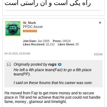
راه یکی است و آن راستی است
St_Mark
PFDC Asset
Join Date:
Jan 2005
Posts:
18524
Likes Received:
16,152
Likes Given:
35
04-16-2015, 03:53 AM
#3549
Originally posted by
rugs
He left a 4th place team(Fair) to go a 8th place
team(PP).
I said on these forums that his career was over.
He moved from Fajr to get more money and to secure
place in TM and he achieve that.He just could not handle
fame, money , glamour and limelight.