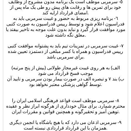
٥- سرمربی موظف است یک برنامه مدون مشروح از وظایف
خود برای تمرین ها و رقابت های پیش رو طی یک ماه پس از
امضای قرارداد ارایه کند.
٦- برنامه ریزی مربوط به حضور و غیبت سرمربی باید به
فدراسیون اعلام شود و توسط رییس فدراسیون به صورت کتبی
مورد موافقت قرار گیرد و نباید بدون علت موجه به تاخیر بیفتد یا
معلق نگه داشته شود.
٧- غیبت سرمربی در تمرینات تیم باید به پشتوانه موافقت کتبی
رییس فدراسیون و همراه با کسر مبلغی از دستمزد تعیین شده
برای سرمربی باشد.
الف) به هر روی غیبت غیرمجاز طولانی (بیش از پنج مرتبه)
موجب فسخ قرارداد می شود
ب) بند ٧ و تبصره الف در صورت بیمار بودن سرمربی و تایید آن
توسط گواهی پزشکی معتبر نخواهد بود.
٨- سرمربی موظف است قواعد فرهنگی اسلامی ایران را
محترم شمارد. برای مثال خودداری از هرگونه ابراز نظر و عقیده
توهین آمیز و تحقیرگونه و همچنین قوانین و مقررات ایران.
٩- سرمربی اذعان می دارد که با هیچ باشگاه یا انجمن دیگری
همزمان با این قرارداد قراردادی نبسته است.