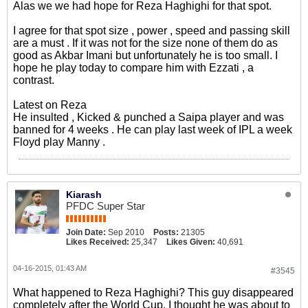
Alas we we had hope for Reza Haghighi for that spot.
I agree for that spot size , power , speed and passing skill
are a must . If it was not for the size none of them do as
good as Akbar Imani but unfortunately he is too small. I
hope he play today to compare him with Ezzati , a
contrast.
Latest on Reza
He insulted , Kicked & punched a Saipa player and was
banned for 4 weeks . He can play last week of IPL a week
Floyd play Manny .
Kiarash
PFDC Super Star
Join Date:
Sep 2010
Posts:
21305
Likes Received:
25,347
Likes Given:
40,691
04-16-2015, 01:43 AM
#3545
What happened to Reza Haghighi? This guy disappeared
completely after the World Cup, I thought he was about to