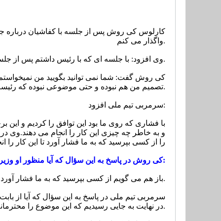
کارلوس کی روش پس از جلسه با کفاشیان درباره جدای
واگذار می کنم.
وی افزود: با جلسه ای که با رئیس داشتم پس از جلسه طرفین موافقت کردیم که به صورت صلح آمیز از هم جدا شویم.
کی روش گفت: شما نمی توانید بگویید من نمیخواستم ب
تصمیم من هم نبوده و حتی موضوعی نبوده که رئیسم بخواهد اما متأسفانه طرفین با فشارهای زیادی که آمد اجباراً این توافق را انجام می دهند.
سرمربی تیم ملی افزود:
با فشاری که روی ما بود این توافق را کردیم و این 
و به خاطر چه چیزی این کار را انجام می دهند.
وی در 
را از کسی بپرسید که به ما فشار آورد تا این کار را ان
.کی روش در پاسخ به این سؤال که آیا منظور او وزیر ورزش است گفت:
باز هم می گویم از کسی بپرسید که به ما فشار آورد تا کنار برویم، نمی خواهم در این رابطه بیش از این صحبت کنم.
سرمربی تیم ملی در پاسخ به این سؤال که آیا از با
در نهایت به جایی رسیدیم که این موضوع را محترمانه و صلح آمیز برطرف کنیم.