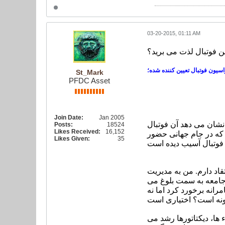
03-20-2015, 01:11 AM
این فوتبال لذت می برید؟
سیون فوتبال تعیین کننده شده؛
St_Mark
PFDC Asset
Join Date:
Jan 2005
ل نشان می دهد آن فوتبال
Posts:
18524
Likes Received:
16,152
یی که در جام جهانی حضور
Likes Given:
35
قاد دارم. من به مدیریت
 جامعه به سمت بلوغ می
انه برخورد کرد اما نه
ها، دیکتاتورها رشد می