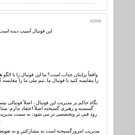
#2569
این فوتبال آسیب دیده است، ا
واقعاً برایتان جذاب است؟ ما این فوتبال را با الگو
را مقایسه کنید با فوتبال ما. تیم ملی ما را مقایسه
نگاه حاکم بر مدیریت این فوتبال ، اصلاً فوتبالی ن
گسسته و رهبری گسیخته اصلاً اعتقاد ندارم. مبن
رود فنی تر وتخصصی تر می شود، به سمت مدیریت مش
عنوان دیکتاتور و زورگو. رهبری واگذارشده یا
مدیریت امروزگسیخته است نه مشارکتی و نه تفویضی. 