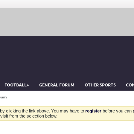
FOOTBALL+
GENERAL FORUM
OTHER SPORTS
CON
unity
by clicking the link above. You may have to
register
before you can po
isit from the selection below.