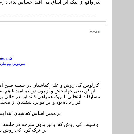
در واقع از اینکه این اتفاق می افتد احساس بدی دارم چرا که این موضوع برخلاف افکار و انتظاراتم بوده و است.
#2568
کی روش ب
سرمربی تیم ملی ب
کارلوس کی روش و علی کفاشیان در جلسه صبح امروز 
بازیکن یعنی جهانبخش و آزمون در تیم امید با هم ب
مسابقات انتخابی المپیک همراهی کنند.
این در حالی 
قرار داده بود و این دو برداشتشان از صحب
بر همین اساس کفاشیان ابتدا پ
و سپس کی روش که او نیز بدون مترجم در جلسه امر
را ترک کرد. کی روش در نهایت نوروز را به خبرنگاران تبریک گفته و از آنها خداحافظی کرد.