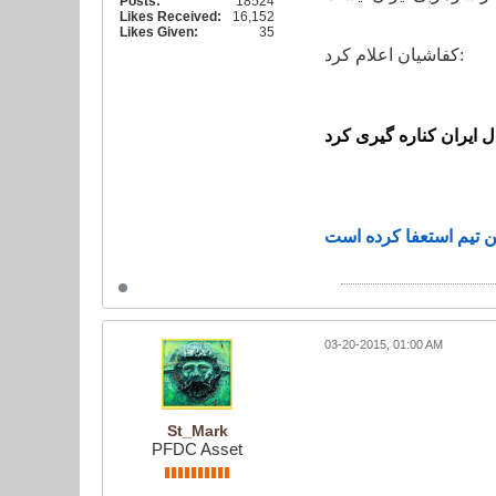
Posts:
18524
Likes Received:
16,152
Likes Given:
35
کفاشیان اعلام کرد:
 ایران کناره گیری کرد
03-20-2015, 01:00 AM
St_Mark
PFDC Asset