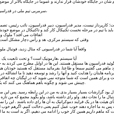
سرمربی تیم ملی در فدراسیون تعیین کننده می شود،
رپرداز نیست، مدیر فدراسیون، دبیر فدراسیون، نائب رئیس، تصمیم گیرنده،
 با تیم در مرحله نخست تکنیکال کار کند و تاکتیکال در موضع خودش
اتفاقات می افتد؟ ملوک و
وقتی که سیستم مرکزی، هد و رأس دچار مشکل است ا
. واقعاً آیا شما در فدراسیونی که مثال زدید، فوتبال مل
آیا سیستم ،هارمونیک است؟ و تحت تابعیت یک
گوئید فدراسیون ها مستقل هستند. این ها در اوایل مطرح می کردند
 ماهم می گفتیم سمعاً و طاعتا. بفرمائید مستقل که هستید خودتان هزینه
امه هایتان را هدایت کنید و آنها را رشد و توسعه دهید تا ما انشالله د
 و برای همین است که شما متوجه نمی شوید که در لیگتان چه اتفاقی 
چینش می شوند و چگونه باهم هماهنگ می کنند که یک تیم ببازد و یک تیم ببرد.
ل بود گزارشات بسیار بسیار بدی به من در این رابطه رسید. پس این م
 هیئت ها در یک فرایند دموکراتیک به آن ها رای داده باشند . این را نم
ست پس به ما اجازه دهند خوب عمل کنیم یعنی دخالت کنیم. اگرهم خو
 که ماهم داریم همین کار خوب را ادامه می دهیم، اگر بد است به ما اج