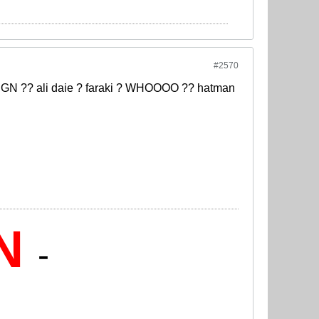
#2570
f GN ?? ali daie ? faraki ? WHOOOO ?? hatman
N
-