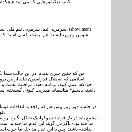
کنند، دیکتاتورهایی که می آیند هیچکدام شان در جایگاه خودشان قرار ندارند و عموماً در جایگاه بالاتر از موضع مدیریت قرار می گیرند.
سرمربی تیم، سرمربی تیم ملی است؛ کا
شومن و ژورنالیست هم نیست. کسی است که باید
من که چنین چیزی ندیدم. در این حالت شما ب
اسلامی که اسقلال فدراسیون نباید از بین برود
خودکفا عمل کنید، برنامه دهید، مراقبت ،همت و برن
داشته باشیم* متاسفانه مدیریت کنونی گسیخته است
در جلسه دور روز پیش هم که راجع به اتفاقات فوتبا
فوتبال ما را نجات دهد. ولو رای داشته باشد، ولو بگوید مجمع که من تازه باور ندارم این گونه باشد.
مجمع باید در یک فرایند دموکراتیک شکل بگیرد. روسای
مداخله بوده .اگرمی گویند این عدم مداخله بد ا
نداشته باشند. پس یا این عدم مداخله ما خوب است