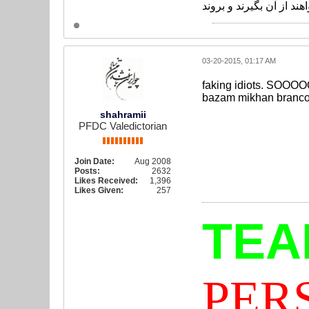
03-20-2015, 01:17 AM
faking idiots. SOOOO
bazam mikhan branco r
shahramii
PFDC Valedictorian
Join Date:
Aug 2008
Posts:
2632
Likes Received:
1,396
Likes Given:
257
TE
PER