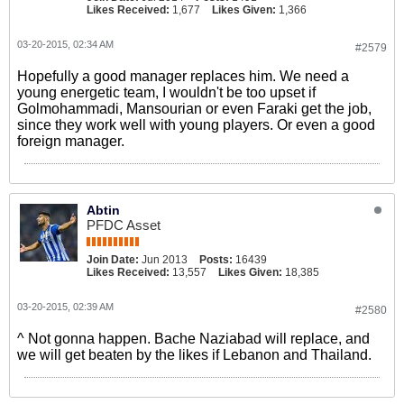
Likes Received:
1,677
Likes Given:
1,366
03-20-2015, 02:34 AM
#2579
Hopefully a good manager replaces him. We need a
young energetic team, I wouldn't be too upset if
Golmohammadi, Mansourian or even Faraki get the job,
since they work well with young players. Or even a good
foreign manager.
Abtin
PFDC Asset
Join Date:
Jun 2013
Posts:
16439
Likes Received:
13,557
Likes Given:
18,385
03-20-2015, 02:39 AM
#2580
^ Not gonna happen. Bache Naziabad will replace, and
we will get beaten by the likes if Lebanon and Thailand.