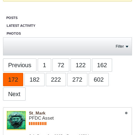
POSTS
LATEST ACTIVITY
PHOTOS
Filter
Previous
1
72
122
162
172
182
222
272
602
Next
St_Mark
PFDC Asset