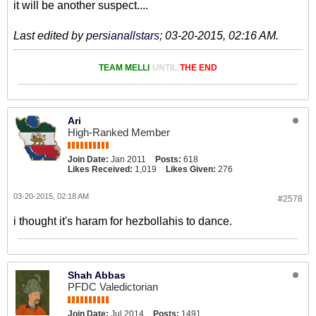
it will be another suspect....
Last edited by
persianallstars
;
03-20-2015, 02:16 AM
.
TEAM MELLI
UNTIL
THE END
Ari
High-Ranked Member
Join Date:
Jan 2011
Posts:
618
Likes Received:
1,019
Likes Given:
276
03-20-2015, 02:18 AM
#2578
i thought it's haram for hezbollahis to dance.
Shah Abbas
PFDC Valedictorian
Join Date:
Jul 2014
Posts:
1491