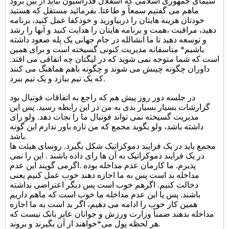
سیمای جمهوری اسلامی که اسقلال فدراسیون نباید از بین برود
ماهم می گفتیم سمعاً و طاعتا. بفرمائید مستقل که هستید
خودتان هزینه هایتان را دربیاورید و خودکفا عمل کنید، برنامه
دهید، مراقبت ،همت و برنامه هایتان را هدایت کنید و آنها را رشد
و توسعه دهید تا ما انشالله در جام جهانی یک پله صعود داشته
باشیم* متاسفانه مدیریت کنونی گسیخته است و برای همین
است که شما متوجه نمی شوید که در لیگتان چه اتفاقی می افتد.
داوران چگونه چینش می شوند و چگونه باهم هماهنگ می کنند
که یک تیم ببازد و یک تیم ببرد.
در جلسه دور روز پیش هم که راجع به اتفاقات فوتبال بود
گزارشات بسیار بسیار بدی به من در این رابطه رسید. پس این
مدیریت گسیخته نمی تواند فوتبال ما را نجات دهد. ولو رای
داشته باشد، ولو بگوید مجمع که من تازه باور ندارم این گونه
باشد.
مجمع باید در یک فرایند دموکراتیک شکل بگیرد. روسای هیئت ها
در یک فرایند دموکراتیک به آن ها رای داده باشند . این را نمی
پذیرم. ما کارمان عدم مداخله بوده .اگرمی گویند این عدم
مداخله بد است پس به ما اجازه دهند خوب عمل کنیم یعنی
دخالت کنیم. اگرهم خوب است پس دیگر اعتراضی نداشته
باشند. پس یا این عدم مداخله ما خوب است که ماهم داریم
همین کار خوب را ادامه می دهیم، اگر بد است به ما اجازه
مداخله بدهند ضمناً وزارت ورزش و جوانان عابر بانک نیست که
هر لحظه پول می*خواهند از آن بگیرند و بروند.