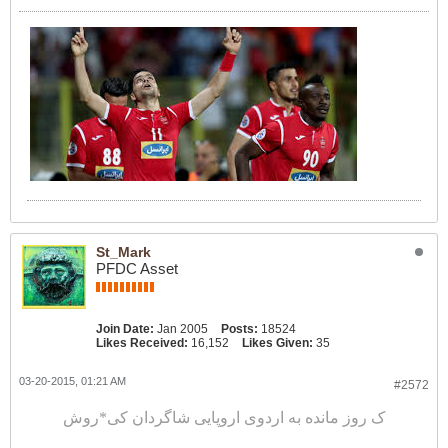
St_Mark
PFDC Asset
Join Date:
Jan 2005
Posts:
18524
Likes Received:
16,152
Likes Given:
35
03-20-2015, 01:21 AM
#2572
ک روز مانده به اردوی اروپایی شاگردان کی*روش