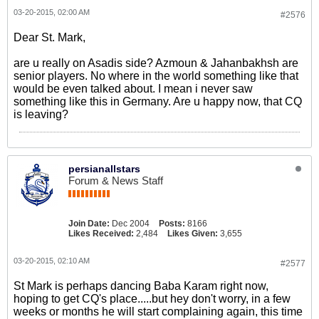
03-20-2015, 02:00 AM
#2576
Dear St. Mark,
are u really on Asadis side? Azmoun & Jahanbakhsh are
senior players. No where in the world something like that
would be even talked about. I mean i never saw
something like this in Germany. Are u happy now, that CQ
is leaving?
persianallstars
Forum & News Staff
Join Date:
Dec 2004
Posts:
8166
Likes Received:
2,484
Likes Given:
3,655
03-20-2015, 02:10 AM
#2577
St Mark is perhaps dancing Baba Karam right now,
hoping to get CQ's place.....but hey don't worry, in a few
weeks or months he will start complaining again, this time