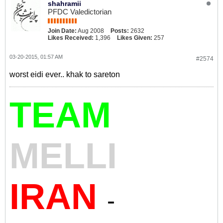
shahramii
PFDC Valedictorian
Join Date:
Aug 2008
Posts:
2632
Likes Received:
1,396
Likes Given:
257
03-20-2015, 01:57 AM
#2574
worst eidi ever.. khak to sareton
TEAM
MELLI
IRAN
-