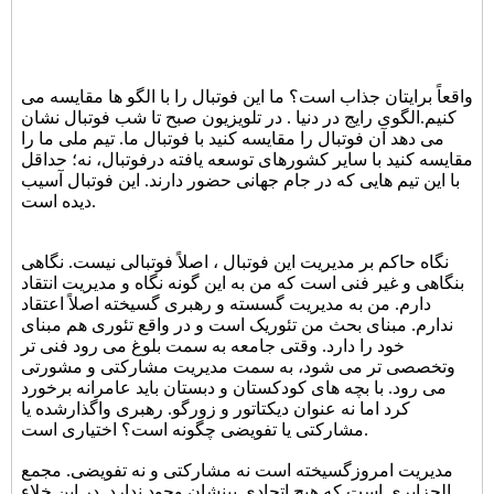
واقعاً برایتان جذاب است؟ ما این فوتبال را با الگو ها مقایسه می
کنیم.الگوی رایج در دنیا . در تلویزیون صبح تا شب فوتبال نشان
می دهد آن فوتبال را مقایسه کنید با فوتبال ما. تیم ملی ما را
مقایسه کنید با سایر کشورهای توسعه یافته درفوتبال، نه؛ حداقل
با این تیم هایی که در جام جهانی حضور دارند. این فوتبال آسیب
دیده است.
نگاه حاکم بر مدیریت این فوتبال ، اصلاً فوتبالی نیست. نگاهی
بنگاهی و غیر فنی است که من به این گونه نگاه و مدیریت انتقاد
دارم. من به مدیریت گسسته و رهبری گسیخته اصلاً اعتقاد
ندارم. مبنای بحث من تئوریک است و در واقع تئوری هم مبنای
خود را دارد. وقتی جامعه به سمت بلوغ می رود فنی تر
وتخصصی تر می شود، به سمت مدیریت مشارکتی و مشورتی
می رود. با بچه های کودکستان و دبستان باید عامرانه برخورد
کرد اما نه عنوان دیکتاتور و زورگو. رهبری واگذارشده یا
مشارکتی یا تفویضی چگونه است؟ اختیاری است.
مدیریت امروزگسیخته است نه مشارکتی و نه تفویضی. مجمع
الجزایری است که هیچ اتحادی بینشان وجود ندارد. در این خلاء