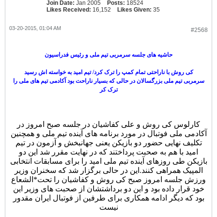
Join Date:
Jan 2005
Posts:
18524
Likes Received:
16,152
Likes Given:
35
03-20-2015, 01:04 AM
#2568
حاشیه های جلسه سرمربی تیم ملی و رئیس فدراسیون
کی روش با ناراحتی تمام کمپ را ترک کرد/ تیم امید به خواسته اش رسید
سرمربی تیم ملی بزرگسالان در حالی که بسیار ناراحت بود آکادمی تیم های ملی را
ترک کر
کارلوس کی روش و علی کفاشیان در جلسه صبح امروز در
آکادمی ملی فوتبال در مورد برنامه های آینده تیم ملی و همچنین
تکلیف نهایی حضور دو بازیکن یعنی جهانبخش و آزمون در تیم
امید با هم به صحبت پرداختند که در نهایت مقرر شد این دو
بازیکن طی روزهای آینده تیم ملی امید را برای مسابقات انتخابی
المپیک همراهی کنند.
این در حالی برگزار شد که سخنران وزیر
ورزش جلسه امروز صبح کی روش و کفاشیان را تحت*الشعاع
خود قرار داده بود و این دو برداشتشان از صحبت های وزیر این
بود که دیگر ادامه همکاری برای طرفین از فوتبال ایران مقدور
نیست