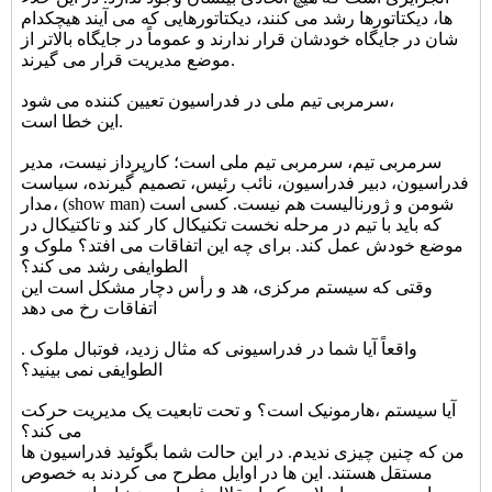
ها، دیکتاتورها رشد می کنند، دیکتاتورهایی که می آیند هیچکدام
شان در جایگاه خودشان قرار ندارند و عموماً در جایگاه بالاتر از
موضع مدیریت قرار می گیرند.
سرمربی تیم ملی در فدراسیون تعیین کننده می شود،
این خطا است.
سرمربی تیم، سرمربی تیم ملی است؛ کارپرداز نیست، مدیر
فدراسیون، دبیر فدراسیون، نائب رئیس، تصمیم گیرنده، سیاست
مدار، (show man) شومن و ژورنالیست هم نیست. کسی است
که باید با تیم در مرحله نخست تکنیکال کار کند و تاکتیکال در
موضع خودش عمل کند. برای چه این اتفاقات می افتد؟ ملوک و
الطوایفی رشد می کند؟
وقتی که سیستم مرکزی، هد و رأس دچار مشکل است این
اتفاقات رخ می دهد
. واقعاً آیا شما در فدراسیونی که مثال زدید، فوتبال ملوک
الطوایفی نمی بینید؟
آیا سیستم ،هارمونیک است؟ و تحت تابعیت یک مدیریت حرکت
می کند؟
من که چنین چیزی ندیدم. در این حالت شما بگوئید فدراسیون ها
مستقل هستند. این ها در اوایل مطرح می کردند به خصوص