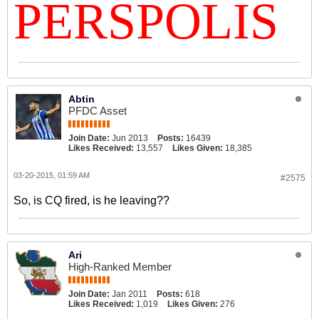
PERSPOLIS
Abtin
PFDC Asset
Join Date:
Jun 2013
Posts:
16439
Likes Received:
13,557
Likes Given:
18,385
03-20-2015, 01:59 AM
#2575
So, is CQ fired, is he leaving??
Ari
High-Ranked Member
Join Date:
Jan 2011
Posts:
618
Likes Received:
1,019
Likes Given:
276