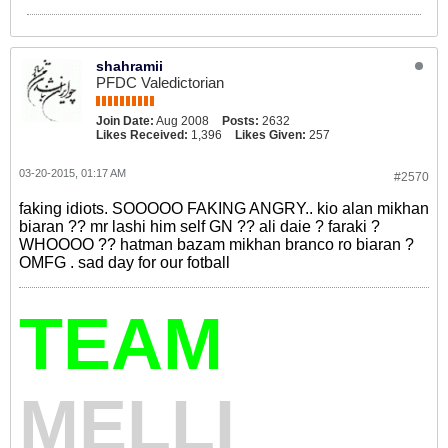
shahramii
PFDC Valedictorian
Join Date:
Aug 2008
Posts:
2632
Likes Received:
1,396
Likes Given:
257
03-20-2015, 01:17 AM
#2570
faking idiots. SOOOOO FAKING ANGRY.. kio alan mikhan
biaran ?? mr lashi him self GN ?? ali daie ? faraki ?
WHOOOO ?? hatman bazam mikhan branco ro biaran ?
OMFG . sad day for our fotball
TEAM
MELLI