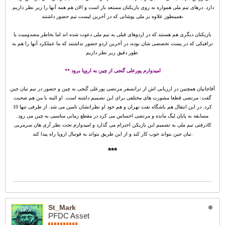
دارد. درهای تیم ملی همواره به روی بازیکنان مستعد باز است و الان هم همه آنها را زیر نظر داریم.
همینطور علاوه بر ملی پوشانی که در آخرین لیست تیم حضور داشتند،
بازیکنان دیگری هم هستند که در اردوهای قبلی به تیم ملی دعوت شده اند اما بخاطر مصدومیت یا
ترافیکی که در پست تخصصی شان بوده، در آخرین اردو حضور نداشتند که ما عملکرد آنها را هم به
طور دقیق زیر نظر داریم.
** امیدوارم پورعلی گنجی از چین به اروپا برود
آقاجانیان همچنین در ارزیابی اش از ترانسفر مرتضی پورعلی گنجی به چین و حضور در تیم تیان جین
گفت: مرتضی قطعا مشورت های مختلفی برای این تصمیم داشته است. او البته با من هم صحبت
کرد. در این انتقال هم باشگاه نفت تهران و هم خود او نظراتشان تامین می شد. از طرفی تنها 10
مسابقه به پایان لیگ مانده و مرتضی احساس می کرد در مقطع زمانی مناسبی به چین می رود.
کادرفنی تیم ملی به تصمیم این بازیکن احترام می گذارد و امیدوارم تحت نظر آری هان سرمربی
تیان جین بتواند خوب کار کند و از این طریق بتواند به فوتبال اروپا راه پیدا کند.
***
St_Mark
PFDC Asset