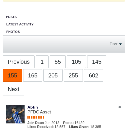
POSTS
LATEST ACTIVITY
PHOTOS
Filter
Previous
1
55
105
145
155
165
205
255
602
Next
Abtin
PFDC Asset
Join Date:
Jun 2013
Posts:
16439
Likes Received:
13,557
Likes Given:
18,385