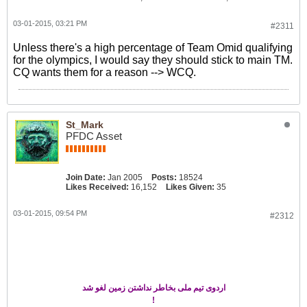
03-01-2015, 03:21 PM
#2311
Unless there's a high percentage of Team Omid qualifying
for the olympics, I would say they should stick to main TM.
CQ wants them for a reason --> WCQ.
St_Mark
PFDC Asset
Join Date:
Jan 2005
Posts:
18524
Likes Received:
16,152
Likes Given:
35
03-01-2015, 09:54 PM
#2312
اردوی تیم ملی بخاطر نداشتن زمین لغو شد
!