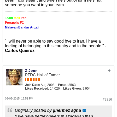
been inconsistent and when he's out of form he's not
someone you want in your team.
Team
Meli
Iran
Perspolis FC
Malavan Bandar Anzali
"I will never be able to say good bye to Iran. I have a
feeling of belonging to this country and to the people." -
Carlos Queiroz
Z Joon
PFDC Hall of Famer
Join Date:
Aug 2008
Posts:
8563
Likes Received:
14,026
Likes Given:
9,954
03-02-2015, 12:51 PM
#2316
Originally posted by
ghermez agha
^ we have better players in azadegan than