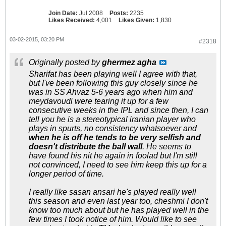
Join Date:
Jul 2008
Posts:
2235
Likes Received:
4,001
Likes Given:
1,830
03-02-2015, 03:20 PM
#2318
Originally posted by
ghermez agha
Sharifat has been playing well I agree with that,
but I've been following this guy closely since he
was in SS Ahvaz 5-6 years ago when him and
meydavoudi were tearing it up for a few
consecutive weeks in the IPL and since then, I can
tell you he is a stereotypical iranian player who
plays in spurts, no consistency whatsoever and
when he is off he tends to be very selfish and
doesn't distribute the ball wall
. He seems to
have found his nit he again in foolad but I'm still
not convinced, I need to see him keep this up for a
longer period of time.
I really like sasan ansari he's played really well
this season and even last year too, cheshmi I don't
know too much about but he has played well in the
few times I took notice of him. Would like to see