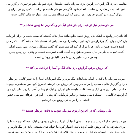
مناسبی ندارد. اگر ایران در اولین بازی میزبان باشد، طبیعتا اردوی تیم ملی هم در تهران برگزار می
شود که باید در یک زمین مناسب انجام شود. اگر هم میهمان باشیم بهتر است کمی زودتر ایران را
ترک کنیم و در کشور حریف اردو بزنیم که این مساله هم نیازمند اعتبارات مالی کافی است.
** می خواستیم قبل از عید برای بازیکنان لیگ اردو بگذاریم اما زمین نداشتیم
آقاجانیان در پاسخ به اینکه کی روش قصد ندارد مانند سال های گذشته که مینی کمپ را برای ارزیابی
بازیکنان جوان لیگ برگزار می کرد، این برنامه را در دهه پایانی اسفندماه داشته باشد گفت: کادر فنی
قصد داشت چنین برنامه ای را برگزار کند اما همانطور که گفتم مشکل زمین داریم. زمین اصلی
کمپ تیم های ملی در حال حاضر به هیچ وجه آماده انجام تمرینات نیست و وقتی این زمین چنین
وضعی دارد، سایر زمین ها هم تکلیفش روشن است.
** کی روش مرتب گزارش بازی های لیگ و آسیا را دریافت می کند
مربی تیم ملی با تاکید بر اینکه مسابقات لیگ برتر و لیگ قهرمانان آسیا را به طور کامل زیر نظر
دارد و گزارش های مفصلی را برای کارلوس کی روش می فرستد، تصریح کرد: من به همراه مهرداد
خانبان تمام بازی های لیگ و مسابقات نماینده های ایران در لیگ قهرمانان آسیا را زیر نظر داریم و
گزارشهای کاملی از عملکرد ملی پوشان و سایر بازیکنانی که پیش از این در اردوهای تیم ملی حضور
داشته اند را برای کی روش می فرستیم.
** ملی پوشانی که در آخرین اردوی تیم ملی نبودند به دقت زیرنظر هستند
وی در پاسخ به اینکه پس از جام ملت های آسیا آیا بازیکن جوان جدیدی در لیگ بوده که توجه شما را
برای معرفی به کی روش جلب کرده باشد، اظهار کرد: ما جوان های مستعد زیادی در لیگ داریم و
کی روش هم با لیستی که قبل از جام ملت ها اعلام کرد نشان داد به لیگ و بازیکنان جوانش توجه