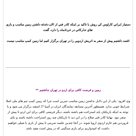
دستيار ايراني کارلوس کي روش با تاکيد بر اينکه کادر فني از الان دغدغه داشتن زمين مناسب و بازي
هاي تدارکاتي در خردادماه را دارد، گفت:
قصد داشتيم پيش از سفر به اتريش اردويي را در تهران برگزار کنيم اما زمين کمپ مناسب نيست!
** زمین و فرصت کافی برای اردو در تهران نداشتیم
وی افزود: یکی از این دلایل نداشتن زمین مناسب تمرین است چرا که زمین کمپ تیم های ملی اصلا
شرایط خوبی ندارد. همینطور آخرین مسابقه نمایندگان ایران در آسیا 27 اسفند برگزار می شود و با
توجه به اینکه بازیکنان باید استراحت هم داشته باشند، دیگر فرصتی کافی برای این اردو تا پیش از
سفر نبود. نهایتا کادر فنی صلاح را در این دید تا بازیکنان چند روز استراحت داشته باشند و یکم
فروردین هم عازم اردوی اروپا شوند. در آنجا چندین جلسه تمرینی تا پیش از بازی با شیلی خواهیم
داشت که امیدواریم برای بازی سنگینی که در پیش است مفید باشد.