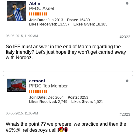
Abtin
PFDC Asset
Join Date:
Jun 2013
Posts:
16439
Likes Received:
13,557
Likes Given:
18,385
03-06-2015, 11:02 AM
#2322
So IFF must answer in the end of March regarding the
Italy friendly? Let's just hope they won't get carried away
with Norooz.
eerooni
PFDC Top Member
Join Date:
Dec 2004
Posts:
3253
Likes Received:
2,749
Likes Given:
1,521
03-06-2015, 11:05 AM
#2323
Whats the point ?? we prepare, we practice and then the
#$%@! ref destroys us!!!!