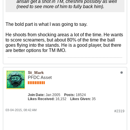
ansari get a shot in TM, cheshmi possibly as well
(need to see more of him to fully back him).
The bold part is what I was going to say.
He shoots from shocking areas a lot of the time. He wants
to score screamers, but about 80% of the time the ball
goes flying into the stands. He is a good player, but there
are better options for TM IMO.
St_Mark
PFDC Asset
Join Date:
Jan 2005
Posts:
18524
Likes Received:
16,152
Likes Given:
35
03-04-2015, 08:42 AM
#2319