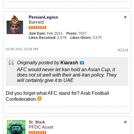
PersianLegion
Banned
Join Date:
Feb 2015
Posts:
7027
Likes Received:
3,579
Likes Given:
3,575
03-06-2015, 02:06 PM
#2324
Originally posted by
Kiarash
AFC would never let Iran hold an Asian Cup, it
does not sit well with their anti-Iran policy. They
will certainly give it to UAE
Did you forget what AFC stand for? Arab Football
Confederation.
St_Mark
PFDC Asset