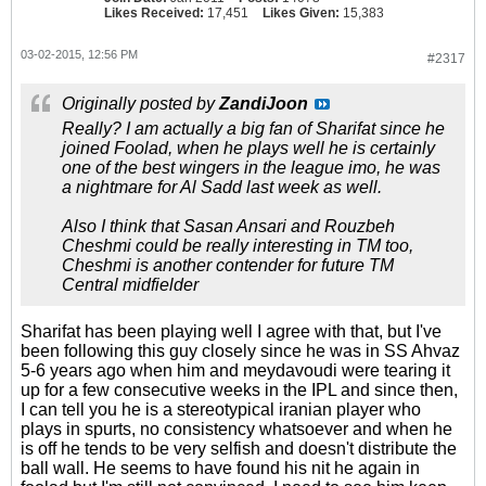
Likes Received:
17,451
Likes Given:
15,383
03-02-2015, 12:56 PM
#2317
Originally posted by
ZandiJoon
Really? I am actually a big fan of Sharifat since he
joined Foolad, when he plays well he is certainly
one of the best wingers in the league imo, he was
a nightmare for Al Sadd last week as well.
Also I think that Sasan Ansari and Rouzbeh
Cheshmi could be really interesting in TM too,
Cheshmi is another contender for future TM
Central midfielder
Sharifat has been playing well I agree with that, but I've
been following this guy closely since he was in SS Ahvaz
5-6 years ago when him and meydavoudi were tearing it
up for a few consecutive weeks in the IPL and since then,
I can tell you he is a stereotypical iranian player who
plays in spurts, no consistency whatsoever and when he
is off he tends to be very selfish and doesn't distribute the
ball wall. He seems to have found his nit he again in