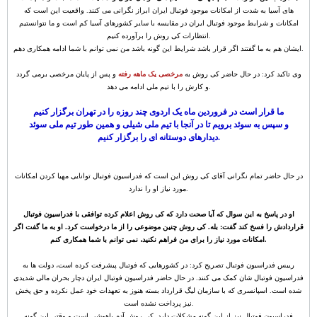
های آسیا به شدت از امکانات موجود فوتبال ایران ابراز نگرانی می کنند. واقعیت این است که
امکانات و شرایط موجود فوتبال ایران در مقایسه با سایر کشورهای آسیا کم است و ما نتوانستیم
انتظارات کی روش را برآورده کنیم.
ایشان هم به ما گفتند اگر قرار باشد شرایط این گونه باشد من نمی توانم با شما ادامه همکاری دهم.
وی تاکید کرد: در حال حاضر کی روش به
مرخصی یک ماهه رفته
و پس از پایان مرخصی برمی گردد
و کارش را با تیم ملی ادامه می دهد.
ما قرار است در فروردین ماه یک اردوی چند روزه را در تهران برگزار کنیم
و سپس به سوئد برویم تا در آنجا با تیم ملی شیلی و همین طور تیم ملی سوئد
دیدارهای دوستانه ای را برگزار کنیم.
در حال حاضر تمام نگرانی آقای کی روش این است که فدراسیون فوتبال توانایی مهیا کردن امکانات
مورد نیاز او را ندارد.
او در پاسخ به این سوال که آیا صحت دارد که کی روش اعلام کرده توافقی با فدراسیون فوتبال
قراردادش را فسخ کند گفت: بله. کی روش چنین موضوعی را از ما درخواست کرد. او به ما گفت اگر
امکانات مورد نیاز را برای من فراهم نکنید، نمی توانم با شما همکاری کنم.
رییس فدراسیون فوتبال تصریح کرد: در کشورهایی که فوتبال پیشرفت کرده است، دولت ها به
فدراسیون فوتبال شان کمک می کنند. در حال حاضر فدراسیون فوتبال ایران دچار بحران مالی شدیدی
شده است. اسپانسری که با سازمان لیگ قرارداد بسته هنوز به تعهدات خود عمل نکرده و حق پخش
نیز پرداخت نشده است.
فدراسیون فوتبال نیز از این گونه مشکلات دارد. کی روش آدم باهوشی است و وقتی این گونه