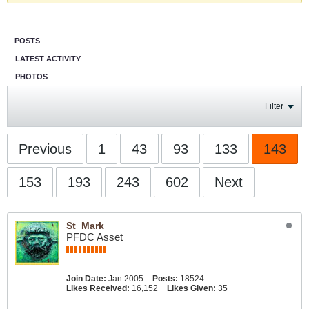
POSTS
LATEST ACTIVITY
PHOTOS
Filter
Previous
1
43
93
133
143
153
193
243
602
Next
St_Mark
PFDC Asset
Join Date:
Jan 2005
Posts:
18524
Likes Received:
16,152
Likes Given:
35