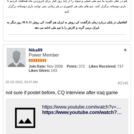
هم در نظر بگیرید ما تیم ملی شیلی و سوئد را از چند روز قبل برای فروردین ماه هماهنگ کردیم تا
بازی دوستانه برگزار کنند. تیم های ملی هر کشوری در هر زمانی نمی توانند بازی دوستانه برگزار
کنند.
کفاشیان در پایان درباره زمان بازگشت کی روش به ایران هم گفت: کی روش 25 تا 30 روز دیگر به
ایران برمی گردد و کارش را با تیم ملی ادامه می دهد.
Nika89
Power Member
Join Date:
Nov 2008
Posts:
372
Likes Received:
737
Likes Given:
143
02-02-2015, 04:47 AM
#2145
not sure if postet before, CQ interview after iraq game
https://www.youtube.com/watch?v=Xeg_4Fp8xtE
https://www.youtube.com/watch?v=Xeg_4Fp8xtE