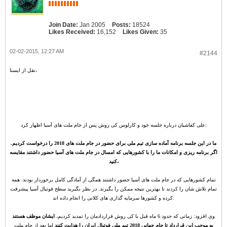
Join Date:
Jan 2005
Posts:
18524
Likes Received:
16,152
Likes Given:
35
02-02-2015, 12:27 AM
#2144
نقل از ایسنا،
علی کفاشیان درباره جلسه خود و کارلوس کی روش پس از جام ملت های آسیا اظهار کرد:
ما در این جلسه برنامه آماده سازی تیم ملی برای حضور در جام ملت های 2018 را درخواست کردیم.
اگر برنامه ریزی و امکانات ما را با کشورهایی که امسال در جام ملت های آسیا حضور داشتند مقایسه
کنید،
تمام کشورهایی که در جام ملت های آسیا حضور داشتند همگی از آمادگی کامل برخوردار بودند. همه
تمام تلاش شان را کردند تا بهترین نتیجه ممکن را بگیرند. در نظر بگیرید سطح فوتبال آسیا پیشرفت
کرده و کشورها سرمایه گذاری های کلانی را انجام داده اند.
وی افزود: زمانی که حدود 6 ماه قبل با کی روش قراردادمان را تمدید کردیم،
ایشان موظف هستند
به موجب این قرارداد تا جام جهانی 2018 تیم ملی فوتبال ایران را هدایت کنند
اما بعد از جام ملت