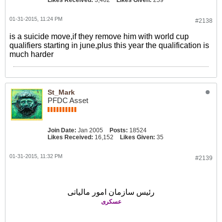
Likes Received:
3,462
Likes Given:
259
01-31-2015, 11:24 PM
#2138
is a suicide move,if they remove him with world cup
qualifiers starting in june,plus this year the qualification is
much harder
St_Mark
PFDC Asset
Join Date:
Jan 2005
Posts:
18524
Likes Received:
16,152
Likes Given:
35
01-31-2015, 11:32 PM
#2139
رئیس سازمان امور مالیاتی
عسکری