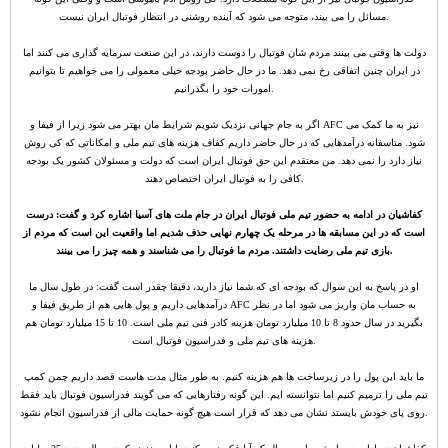
مسائل را می بیند، متوجه می شود که آینده روشنی در انتظار فوتبال ایران نیست.
دولت ها وقتی می بینند مردم شان فوتبال را دوست دارند، در این صنعت سرمایه گذاری می کنند اما
در ایران چنین اتفاقی رخ نمی دهد. ما در حال حاضر بودجه خیلی معمولی را می خواهیم تا بتوانیم
امورات خود را بگذرانیم.
اگر به جام جهانی نزدیک شویم شرایط مان بهتر می شود زیرا از فیفا و AFC نیز به ما کمک می
شود. متاسفانه درآمدهایی که در حال حاضر داریم کفاف هزینه های تیم ملی و امکاناتی که کی روش
نیاز دارد را نمی دهد. من معتقدم این حق فوتبال ایران است که دولت و مسئولان کشور یک بودجه
کافی را به فوتبال ایران اختصاص دهند.
کفاشیان در ادامه به حضور تیم ملی فوتبال ایران در جام ملت های آسیا اشاره کرد و گفت: درست
است که در این مسابقه ها در مرحله یک چهارم نهایی حذف شدیم اما واقعیت این است که مردم از
بازی تیم ملی رضایت داشتند. مردم ما فوتبال را می شناسند و همه چیز را می بینند.
او در پاسخ به این سوال که بودجه ای که شما نیاز دارید، دقیقا چقدر است گفت: در طول سال ما
درآمدهایی داریم و پول هایی هم از طریق فیفا و AFC به حساب مان واریز می شود اما در نظر
بگیرید در سال حدود 8 تا 10 میلیارد تومان هزینه کادر فنی تیم ملی است. 10 تا 15 میلیارد تومان هم
هزینه های تیم ملی و فدراسیون فوتبال است.
ما باید این پول را در زیرساخت ها هم هزینه کنیم. به طور مثال مدت هاست قصد داریم چمن کمپ
تیم ملی را ترمیم کنیم اما نتوانسته ایم. این گونه رفتارهایی که می گویند فدراسیون فوتبال باید فقط
روی پای خودش بایستد نشان می دهد که قرار است هیچ گونه حمایت مالی از فدراسیون انجام نشود.