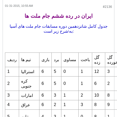
01-31-2015, 10:55 AM
#2136
ایران در رده ششم جام ملت ها
جدول کامل شانزدهمین دوره مسابقات جام ملت های آسیا
به\شرح زیر است:
گل
گل
باخت
مساوی
برد
بازی
تیم ها
ردیف
ورده
زده
1
6
5
0
1
12
3
استرالیا
کره
2
6
5
0
1
6
2
جنوبی
3
6
3
1
2
10
8
امارات
4
6
2
1
3
8
9
عراق
1
8
0
1
3
4
ژاپن
5