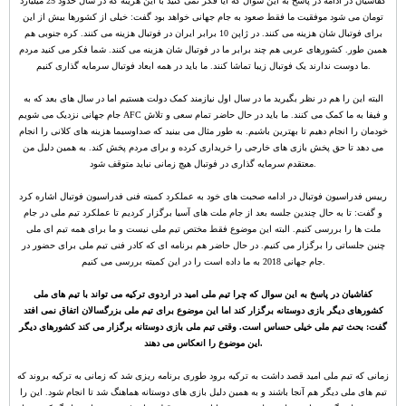
کفاشیان در ادامه در پاسخ به این سوال که آیا فکر نمی کنید با این هزینه که در سال حدود 25 میلیارد
تومان می شود موفقیت ما فقط صعود به جام جهانی خواهد بود گفت: خیلی از کشورها بیش از این
برای فوتبال شان هزینه می کنند. در ژاپن 10 برابر ایران در فوتبال هزینه می کنند. کره جنوبی هم
همین طور. کشورهای عربی هم چند برابر ما در فوتبال شان هزینه می کنند. شما فکر می کنید مردم
ما دوست ندارند یک فوتبال زیبا تماشا کنند. ما باید در همه ابعاد فوتبال سرمایه گذاری کنیم.
البته این را هم در نظر بگیرید ما در سال اول نیازمند کمک دولت هستیم اما در سال های بعد که به
جام جهانی نزدیک می شویم AFC و فیفا به ما کمک می کنند. ما باید در حال حاضر تمام سعی و تلاش
خودمان را انجام دهیم تا بهترین باشیم. به طور مثال می بینید که صداوسیما هزینه های کلانی را انجام
می دهد تا حق پخش بازی های خارجی را خریداری کرده و برای مردم پخش کند. به همین دلیل من
معتقدم سرمایه گذاری در فوتبال هیچ زمانی نباید متوقف شود.
رییس فدراسیون فوتبال در ادامه صحبت های خود به عملکرد کمیته فنی فدراسیون فوتبال اشاره کرد
و گفت: تا به حال چندین جلسه بعد از جام ملت های آسیا برگزار کردیم تا عملکرد تیم ملی در جام
ملت ها را بررسی کنیم. البته این موضوع فقط مختص تیم ملی نیست و ما برای همه تیم ای ملی
چنین جلساتی را برگزار می کنیم. در حال حاضر هم برنامه ای که کادر فنی تیم ملی برای حضور در
جام جهانی 2018 به ما داده است را در این کمیته بررسی می کنیم.
کفاشیان در پاسخ به این سوال که چرا تیم ملی امید در اردوی ترکیه می تواند با تیم های ملی
کشورهای دیگر بازی دوستانه برگزار کند اما این موضوع برای تیم ملی بزرگسالان اتفاق نمی افتد
گفت: بحث تیم ملی خیلی حساس است. وقتی تیم ملی بازی دوستانه برگزار می کند کشورهای دیگر
این موضوع را انعکاس می دهند.
زمانی که تیم ملی امید قصد داشت به ترکیه برود طوری برنامه ریزی شد که زمانی به ترکیه بروند که
تیم های ملی دیگر هم آنجا باشند و به همین دلیل بازی های دوستانه هماهنگ شد تا انجام شود. این را