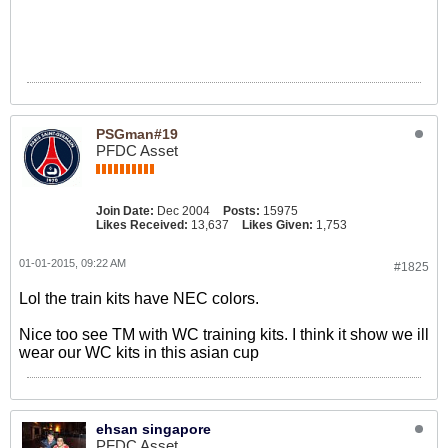
PSGman#19
PFDC Asset
Join Date:
Dec 2004
Posts:
15975
Likes Received:
13,637
Likes Given:
1,753
01-01-2015, 09:22 AM
#1825
Lol the train kits have NEC colors.
Nice too see TM with WC training kits. I think it show we ill
wear our WC kits in this asian cup
ehsan singapore
PFDC Asset