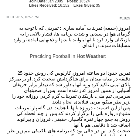
Join Date:
Jan 2005
Posts:
18524
Likes Received:
16,152
Likes Given:
35
01-01-2015, 10:57 PM
#1829
امروز (جمعه) تمرینات آماده سازی ؛ تمرینی که با توجه به
گرمای هوا در سیدنی و شدت برنامه ها، فشار بالایی را به
بازیکنان وارد کرد تا آنها بتوانند با بدنها و ذهنهایی آماده تر وارد
مسابقات شوند.در ابتدای
Practicing Football In
Hot Weather
:
تمرین حدودا دو ساعته امروز، کارلوس کی روش حدود 25
دقیقه در میانه میدان برای شاگردانش صحبت کرد. او بر تمرکز
بالای تیمی تاکید کرد و به آنها یادآور شد که دیدار برابر حریفان
آسیایی از همین امروز آغاز شده است. پس از صحبتهای
سرمربی تیم ملی، بازیکنان تمرینات گرم کردن روزانه خود را
زیر نظر میکو، مربی فنلاندی انجام دادند.
پس از این قسمت، دروازه بانها با هدایت دن گاسپار تمرینات
متنوع دروازه بانی را برگزار کردند که پس از چند لحظه کی
روش به جمع چهار نفره گاسپار، حقیقی، فروزان و بیرانوند
اضافه شد تا دقایقی هم با آنها
صحبت کند. این در حالی بود که برنامه های تاکتیکی تیم زیر نظر