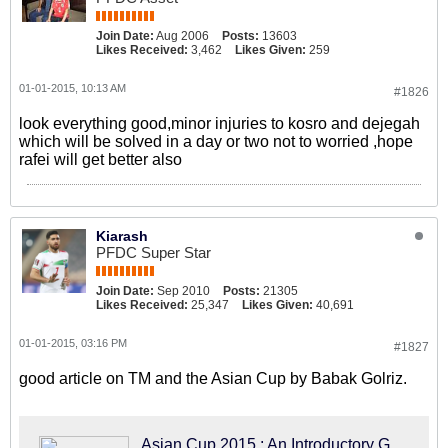
Join Date:
Aug 2006
Posts:
13603
Likes Received:
3,462
Likes Given:
259
01-01-2015, 10:13 AM
#1826
look everything good,minor injuries to kosro and dejegah
which will be solved in a day or two not to worried ,hope
rafei will get better also
Kiarash
PFDC Super Star
Join Date:
Sep 2010
Posts:
21305
Likes Received:
25,347
Likes Given:
40,691
01-01-2015, 03:16 PM
#1827
good article on TM and the Asian Cup by Babak Golriz.
Asian Cup 2015 : An Introductory Guide