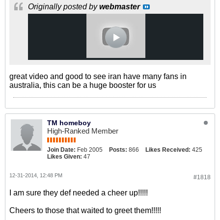
Originally posted by
webmaster
great video and good to see iran have many fans in
australia, this can be a huge booster for us
TM homeboy
High-Ranked Member
Join Date:
Feb 2005
Posts:
866
Likes Received:
425
Likes Given:
47
12-31-2014, 12:48 PM
#1818
I am sure they def needed a cheer up!!!!!
Cheers to those that waited to greet them!!!!!