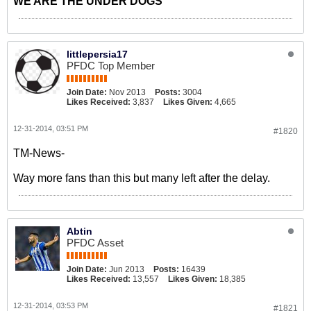
WE ARE THE UNDER DOGS
littlepersia17
PFDC Top Member
Join Date:
Nov 2013
Posts:
3004
Likes Received:
3,837
Likes Given:
4,665
12-31-2014, 03:51 PM
#1820
TM-News-
Way more fans than this but many left after the delay.
Abtin
PFDC Asset
Join Date:
Jun 2013
Posts:
16439
Likes Received:
13,557
Likes Given:
18,385
12-31-2014, 03:53 PM
#1821